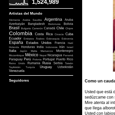
1,524,989
Artistas del Mundo
Argentina
Aruba
Alemania
Arabia Saudita
Azerbaiyán
Bangladesh
Bolivia
Bielorrusia
Brasil
Chile
Canadá
Bulgaria
Camerún
Chipre
Colombia
Costa Rica
Cuba
Croacia
Ecuador
Emiratos Árabes
Eslovaquia
Eslovenia
España
Estados Unidos
Francia
Haití
Honduras
India
Irán
Holanda
Indonesia
Israel
Italia
Montenegro
Japón
Malta
Marruecos
México
Nicaragua
Mozambique
Nepal
Panamá
Perú
Paraguay
Portugal
Puerto Rico
Polonia
Rusia
Rumania
Serbia
Reino Unido
Taiwán
Uruguay
Uzbekistán
Tayikistán
Turquía
Venezuela
Seguidores
Como un cauda
Usted que está 
sedúzcame con 
Mire atenta al in
que llega alboro
Usted con labio