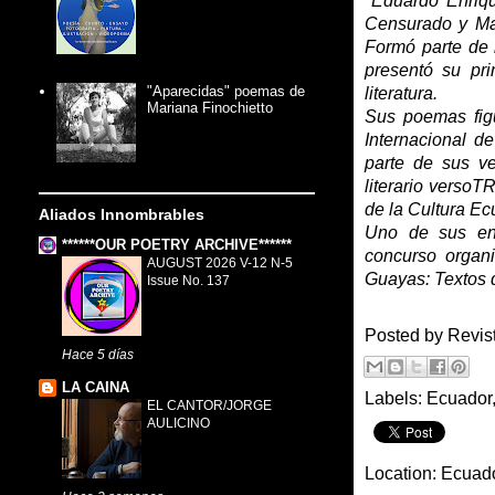
*Eduardo Enriqu
Censurado y Ma
Formó parte de 
presentó su pri
"Aparecidas" poemas de
literatura.
Mariana Finochietto
Sus poemas fig
Internacional d
parte de sus v
literario verso
de la Cultura Ec
Aliados Innombrables
Uno de sus en
******OUR POETRY ARCHIVE******
concurso organ
AUGUST 2026 V-12 N-5
Guayas: Textos d
Issue No. 137
Posted by
Revis
Hace 5 días
LA CAINA
Labels:
Ecuador
EL CANTOR/JORGE
AULICINO
Location:
Ecuad