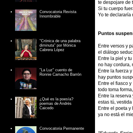
te despojare de 
Si tu cuerpo fuer
Convocatoria Revista
Yo te declararía 
Innombrable
Puntos suspen
"Crónica de una palabra
diminuta" por Mónica
Entre versos y p
Cabrera López
el diálogo seduc
Entre la piel y t
no hay cordura,
"La Luz" cuento de
Entre la fuerza y
Ronnie Camacho Barrón
hay puntos suspe
Entre el fiasco y
todo toma forma,
Entre la reserva 
¿Qué es la poesía?
estas tú, vestid
poemas de Andrés
Entre el poeta y 
Caicedo
ya no está el mie
Convocatoria Permanente