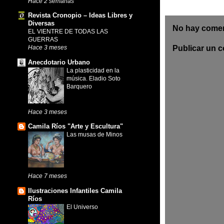
Hace 2 semanas
Revista Cronopio – Ideas Libres y
Diversas
No hay comen
EL VIENTRE DE TODAS LAS
GUERRAS
Publicar un 
Hace 3 meses
Anecdotario Urbano
La plasticidad en la
música. Eladio Soto
Barquero
Hace 3 meses
Camila Ríos "Arte y Escultura"
Las musas de Minos
Hace 7 meses
Ilustraciones Infantiles Camila
Ríos
El Universo