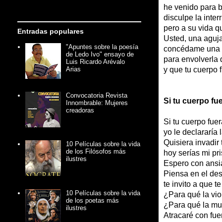
he venido para 
disculpe la inte
pero a su vida q
Entradas populares
Usted, una aguja
"Apuntes sobre la poesía
concédame una 
de Ledo Ivo" ensayo de
para envolverla 
Luis Ricardo Arévalo
y que tu cuerpo 
Arias
Convocatoria Revista
Si tu cuerpo fue
Innombrable: Mujeres
creadoras
Si tu cuerpo fuer
yo le declararía 
Quisiera invadir
10 Películas sobre la vida
de los Filósofos más
hoy serías mi pr
ilustres
Espero con ansi
Piensa en el de
te invito a que te
10 Películas sobre la vida
¿Para qué la vio
de los poetas más
¿Para qué la mu
ilustres
Atracaré con fue