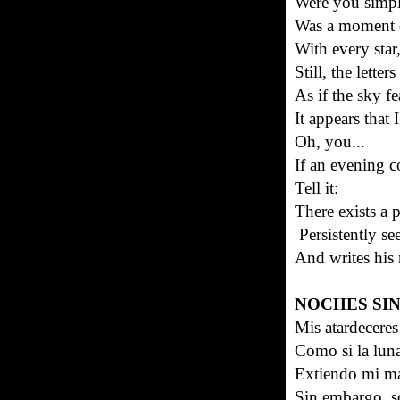
Were you simpl
Was a moment o
With every star
Still, the lette
As if the sky fe
It appears that
Oh, you...
If an evening c
Tell it:
There exists a p
Persistently se
And writes his 
NOCHES SIN
Mis atardeceres
Como si la lun
Extiendo mi ma
Sin embargo, s