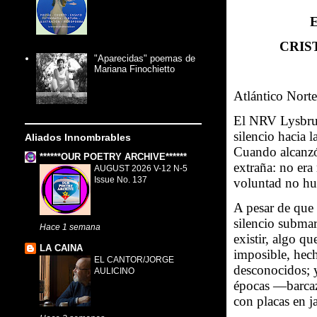
CRIS
"Aparecidas" poemas de
Mariana Finochietto
Atlántico Nort
El NRV Lysbrud
silencio hacia 
Aliados Innombrables
Cuando alcanzó
******OUR POETRY ARCHIVE******
extraña: no era
AUGUST 2026 V-12 N-5
Issue No. 137
voluntad no 
A pesar de que 
silencio submar
Hace 1 semana
existir, algo q
LA CAINA
imposible, hec
EL CANTOR/JORGE
desconocidos; 
AULICINO
épocas —barcaza
con placas en j