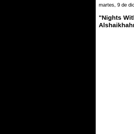
martes, 9 de di
"Nights Wi
Alshaikha