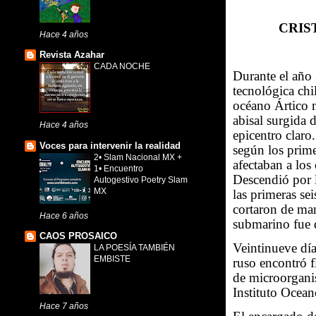
CRIS
Hace 4 años
Revista Azahar
CADA NOCHE
Durante el año
tecnológica chi
océano Ártico m
abisal surgida 
Hace 4 años
epicentro claro
Voces para intervenir la realidad
según los prime
2• Slam Nacional MX +
afectaban a los 
1• Encuentro
Descendió por 
Autogestivo Poetry Slam
MX
las primeras se
cortaron de ma
Hace 6 años
submarino fue 
CAOS PROSAICO
Veintinueve dí
LA POESÍA TAMBIÉN
EMBISTE
ruso encontró f
de microorgani
Instituto Ocea
Hace 7 años