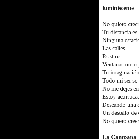
luminiscente
No quiero creer
Tu distancia es 
Ninguna estaci
Las calles
Rostros
Ventanas me es
Tu imaginación
Todo mi ser se 
No me dejes en
Estoy acurruca
Deseando una c
Un destello de 
No quiero cree
La Campana