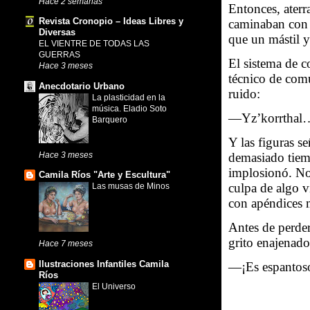
Hace 2 semanas
Entonces, aterr
Revista Cronopio – Ideas Libres y
caminaban con u
Diversas
que un mástil 
EL VIENTRE DE TODAS LAS
GUERRAS
El sistema de c
Hace 3 meses
técnico de comu
Anecdotario Urbano
ruido:
La plasticidad en la
música. Eladio Soto
—Yz’korrthal…
Barquero
Y las figuras s
Hace 3 meses
demasiado tiem
implosionó. No 
Camila Ríos "Arte y Escultura"
culpa de algo v
Las musas de Minos
con apéndices 
Antes de perder
grito enajenado
Hace 7 meses
Ilustraciones Infantiles Camila
—¡Es espantos
Ríos
El Universo