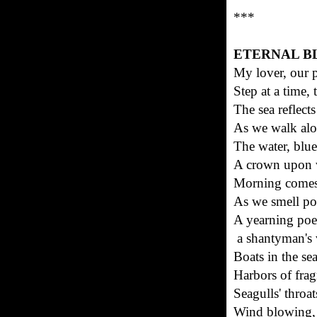
***
ETERNAL B
My lover, our 
Step at a time, 
The sea reflect
As we walk alo
The water, blue 
A crown upon w
Morning comes 
As we smell pol
A yearning poe
a shantyman's 
Boats in the se
Harbors of fra
Seagulls' throa
Wind blowing, 