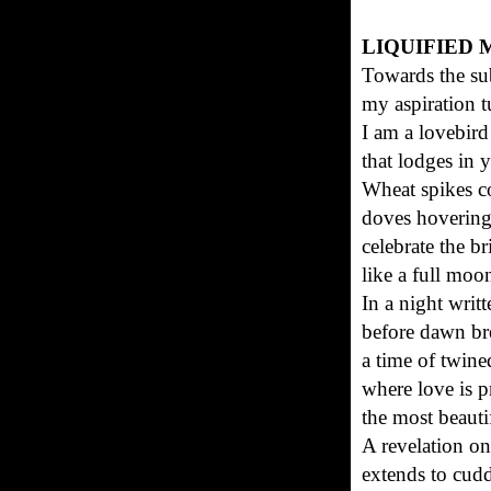
LIQUIFIED
Towards the sub
my aspiration 
I am a lovebir
that lodges in 
Wheat spikes c
doves hovering
celebrate the b
like a full moon
In a night writ
before dawn br
a time of twin
where love is 
the most beautif
A revelation o
extends to cud