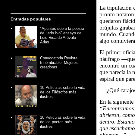
La tripulación 
pronto notaron 
Entradas populares
quedaron flácid
brújulas giraba
"Apuntes sobre la poesía
de Ledo Ivo" ensayo de
mundo. Cuando 
Luis Ricardo Arévalo
algo contuvier
Arias
El primer ofici
náufrago —que 
Convocatoria Revista
Innombrable: Mujeres
encontró un cua
creadoras
que parecía la 
espiral que par
10 Películas sobre la vida
—¡¿Qué carajos
de los Filósofos más
ilustres
En la siguiente 
“Encontramos u
abrieron, como
10 Películas sobre la vida
dentro. Estamos
de los poetas más
ilustres
que escuchamos
altamar…”.