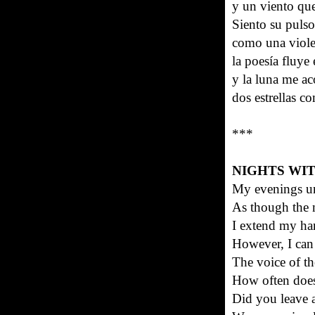
y un viento que
Siento su puls
como una viole
la poesía fluye
y la luna me a
dos estrellas co
***
NIGHTS WI
My evenings un
As though the 
I extend my han
However, I can
The voice of th
How often does 
Did you leave a