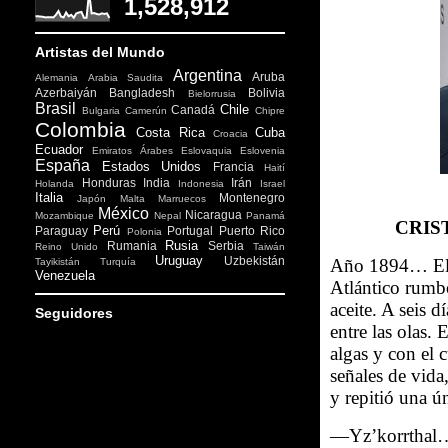
1,528,912
Artistas del Mundo
Argentina
Aruba
Alemania
Arabia Saudita
Azerbaiyán
Bangladesh
Bolivia
Bielorrusia
Brasil
Chile
Canadá
Bulgaria
Camerún
Chipre
Colombia
Costa Rica
Cuba
Croacia
Ecuador
Emiratos Árabes
Eslovaquia
Eslovenia
España
Estados Unidos
Francia
Haití
Honduras
India
Irán
Holanda
Indonesia
Israel
Italia
Montenegro
Japón
Malta
Marruecos
México
Nicaragua
Mozambique
Nepal
Panamá
CRIS
Perú
Paraguay
Portugal
Puerto Rico
Polonia
Rusia
Rumania
Serbia
Reino Unido
Taiwán
Uruguay
Uzbekistán
Año 1894… El
Tayikistán
Turquía
Venezuela
Atlántico rumbo
aceite. A seis d
Seguidores
entre las olas.
algas y con el c
señales de vid
y repitió una ú
—Yz’korrthal…