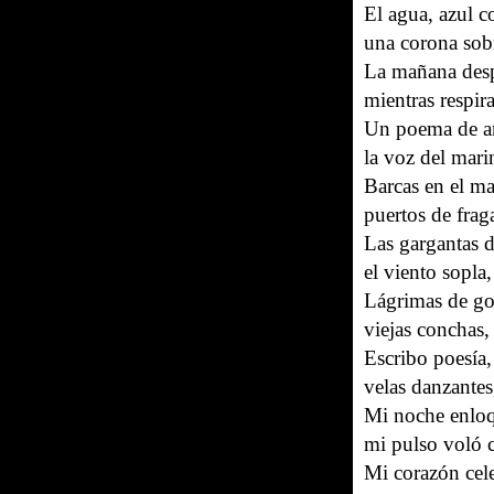
El agua, azul c
una corona sobr
La mañana desp
mientras respir
Un poema de a
la voz del mari
Barcas en el ma
puertos de frag
Las gargantas d
el viento sopla
Lágrimas de go
viejas conchas, 
Escribo poesía,
velas danzantes
Mi noche enloq
mi pulso voló c
Mi corazón celeb