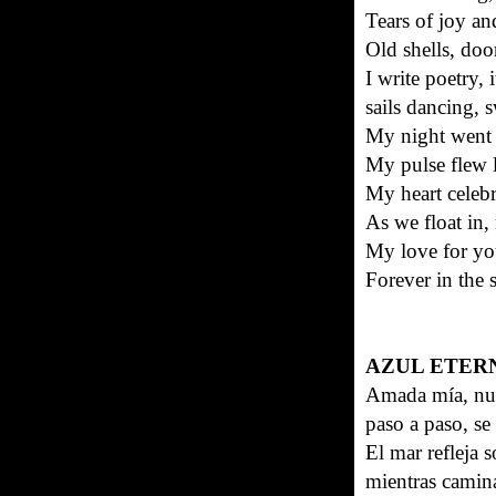
Tears of joy and
Old shells, doo
I write poetry,
sails dancing, 
My night went 
My pulse flew l
My heart celebra
As we float in
My love for you
Forever in the s
AZUL ETER
Amada mía, nue
paso a paso, se 
El mar refleja 
mientras caminam