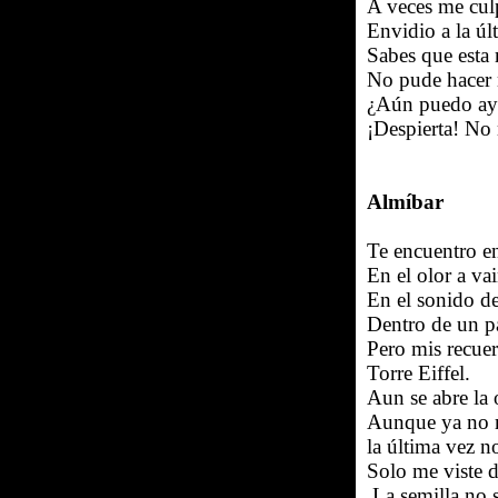
A veces me cul
Envidio a la úl
Sabes que esta 
No pude hacer n
¿Aún puedo ay
¡Despierta! No
Almíbar
Te encuentro en
En el olor a vai
En el sonido d
Dentro de un p
Pero mis recuer
Torre Eiffel.
Aun se abre la 
Aunque ya no m
la última vez n
Solo me viste d
La semilla no s