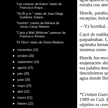
“Las cenizas de Aulion” relato de
miraba con ate
Francisco Araya ...
Henrik, paraliz
"16:45 p.m." relato de Juan Diego
Gutiérrez Solano
escarpias; únic
"Instinto" cuento de Adriana de
—Yz’korrthal…
Jesús Casas Moreno
"Carta a Walt Whitman" poemas de
Cayó de rodilla
Francisco Álvarez...
parpadeaban. La
“El Olivo” relato de Gloria Medone
agrietaba lenta
inmensa como si
►
noviembre
(13)
►
octubre
(20)
Henrik fue enco
►
septiembre
(14)
enajenación abs
esa palabra des
►
agosto
(21)
descubrieron qu
►
julio
(20)
agua donde flo
►
junio
(20)
►
mayo
(23)
►
abril
(22)
*Cristian Guev
►
marzo
(21)
1989 en Cali. E
►
febrero
(22)
objetivo es con