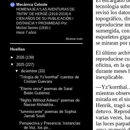
El encargado de
Mecánica Celeste
tecnologia subm
HOMENAJE A “LAS AVENTURAS DE
revisó los datos
TINTIN” DE HERGÉ (1919-2019) A
topográfico, di
CIEN AÑOS DE SU PUBLICACIÓN /
DISTANCIA Y PROXIMIDAD Por:
reproducirse im
Michel Serres (1930-)
sumergida, con
Hace 7 años
esqueletos gig
Mostrar todo
se miraran por 
Huellas
El último arch
►
2026
(139)
reproducirse cu
oficina, en la 
▼
2025
(227)
durante meses h
▼
diciembre
(10)
inexplicable.
"Trilogía de Yz’korrthal" cuentos de
Cristian Guevara
—Yz’korrthal…
"Eterno once" poemas de Saraí
mientras observ
Belén Gutiérrez
mirada en el si
"Nights Without Adress" poemas de
Henrik, tragó s
Nasser Alshaikha...
detuvo. Reprodu
"luminiscente" poemas de Sophia
Jamali Soufi
varias veces, ha
las luces parpa
Perspectiva y Presencia: Instancias
de Voz, los po...
agua apareció d