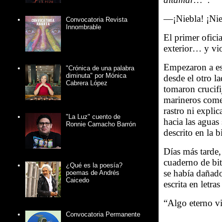
—¡Niebla! ¡Nieb
Convocatoria Revista
Innombrable
El primer oficia
exterior… y vio
Empezaron a es
"Crónica de una palabra
diminuta" por Mónica
desde el otro l
Cabrera López
tomaron crucifi
marineros comen
rastro ni expli
"La Luz" cuento de
hacia las aguas
Ronnie Camacho Barrón
descrito en la 
Días más tarde,
cuaderno de bi
¿Qué es la poesía?
se había dañado
poemas de Andrés
Caicedo
escrita en letr
“Algo eterno v
Convocatoria Permanente