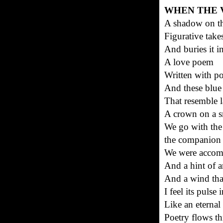
WHEN THE 
A shadow on t
‏Figurative take
And buries it i
A love poem
‏Written with 
‏And these blue
‏That resemble l
‏A crown on a 
‏We go with th
the companion o
‏We were accomp
‏And a hint of a
‏And a wind tha
‏I feel its puls
‏Like an eternal
‏Poetry flows t