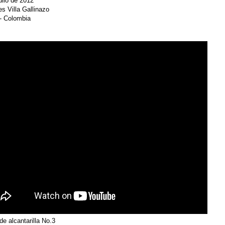
ulio de 2012
es Villa Gallinazo
 - Colombia
de alcantarilla No.3