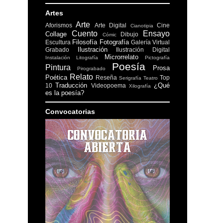
Artes
Arte
Aforismos
Arte Digital
Cine
Cianotipia
Cuento
Ensayo
Collage
Dibujo
Cómic
Filosofía
Fotografía
Escultura
Galería Virtual
Ilustración
Grabado
Ilustración Digital
Microrrelato
Instalación
Litografía
Pictografía
Poesía
Pintura
Prosa
Pirograbado
Relato
Poética
Reseña
Top
Serigrafía
Teatro
Traducción
¿Qué
10
Videopoema
Xilografía
es la poesía?
Convocatorias