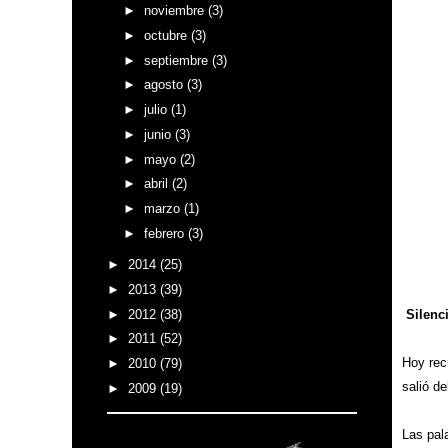
►
noviembre
(3)
►
octubre
(3)
►
septiembre
(3)
►
agosto
(3)
►
julio
(1)
►
junio
(3)
►
mayo
(2)
►
abril
(2)
►
marzo
(1)
►
febrero
(3)
►
2014
(25)
►
2013
(39)
►
2012
(38)
Silenc
►
2011
(52)
Hoy recu
►
2010
(79)
salió d
►
2009
(19)
Las pala