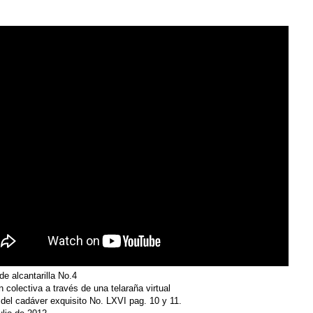
de alcantarilla No.4
 colectiva a través de una telaraña virtual
 del cadáver exquisito No. LXVI pag. 10 y 11.