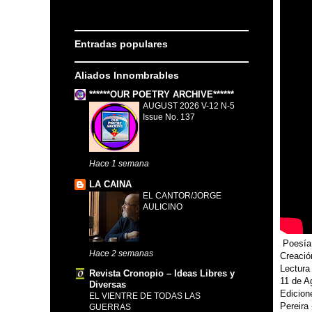
Entradas populares
Aliados Innombrables
******OUR POETRY ARCHIVE******
AUGUST 2026 V-12 N-5
Issue No. 137
Hace 1 semana
LA CAINA
EL CANTOR/JORGE
AULICINO
Poesía 
Hace 2 semanas
Creación
Lectura
Revista Cronopio – Ideas Libres y
11 de A
Diversas
Edicion
EL VIENTRE DE TODAS LAS
Pereira
GUERRAS