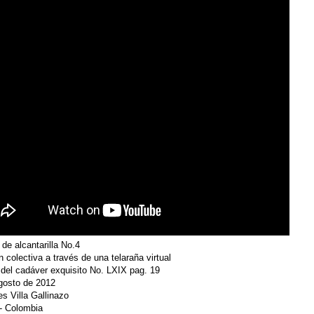
de alcantarilla No.4
 colectiva a través de una telaraña virtual
 del cadáver exquisito No. LXIX pag. 19
gosto de 2012
es Villa Gallinazo
 - Colombia