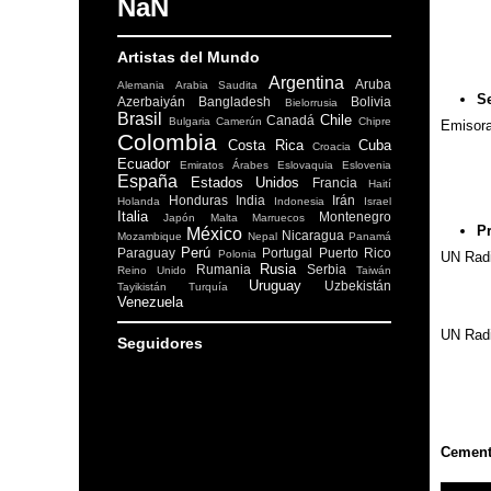
NaN
Artistas del Mundo
Argentina
Aruba
Alemania
Arabia Saudita
S
Azerbaiyán
Bangladesh
Bolivia
Bielorrusia
Brasil
Chile
Canadá
Bulgaria
Camerún
Chipre
Emisora
Colombia
Costa Rica
Cuba
Croacia
Ecuador
Emiratos Árabes
Eslovaquia
Eslovenia
España
Estados Unidos
Francia
Haití
Honduras
India
Irán
Holanda
Indonesia
Israel
Italia
Montenegro
Japón
Malta
Marruecos
P
México
Nicaragua
Mozambique
Nepal
Panamá
Perú
Paraguay
Portugal
Puerto Rico
Polonia
UN Rad
Rusia
Rumania
Serbia
Reino Unido
Taiwán
Uruguay
Uzbekistán
Tayikistán
Turquía
Venezuela
UN Rad
Seguidores
Cement