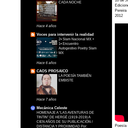
10 de J
CADA NOCHE
Edicion
Pereira
2012
Hace 4 años
Voces para intervenir la realidad
2• Slam Nacional MX +
1• Encuentro
Autogestivo Poetry Slam
MX
Hace 6 años
CAOS PROSAICO
LA POESÍA TAMBIÉN
EMBISTE
Hace 7 años
Mecánica Celeste
HOMENAJE A “LAS AVENTURAS DE
TINTIN” DE HERGÉ (1919-2019) A
CIEN AÑOS DE SU PUBLICACIÓN /
Poesía 
DISTANCIA Y PROXIMIDAD Por: