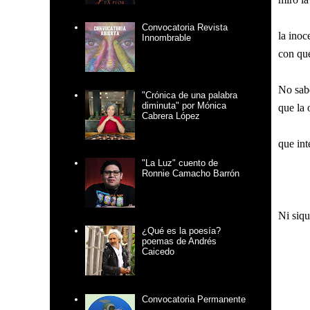
Convocatoria Revista
la inoc
Innombrable
con que
No sab
"Crónica de una palabra
diminuta" por Mónica
que la 
Cabrera López
que int
"La Luz" cuento de
Ronnie Camacho Barrón
Ni siqu
¿Qué es la poesía?
poemas de Andrés
Caicedo
Convocatoria Permanente