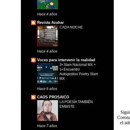
Hace 4 años
Revista Azahar
CADA NOCHE
Hace 4 años
Voces para intervenir la realidad
2• Slam Nacional MX +
1• Encuentro
Autogestivo Poetry Slam
MX
Hace 6 años
CAOS PROSAICO
LA POESÍA TAMBIÉN
EMBISTE
Sigui
Corona
el ad
Hace 7 años