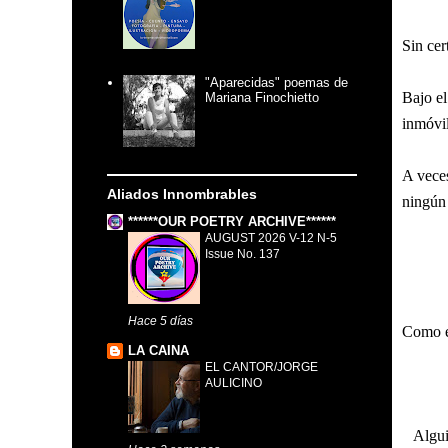
Sin cer
"Aparecidas" poemas de
Bajo el
Mariana Finochietto
inmóvil
A vece
Aliados Innombrables
ningún
******OUR POETRY ARCHIVE******
AUGUST 2026 V-12 N-5
Issue No. 137
Hace 5 días
Como es
LA CAINA
EL CANTOR/JORGE
AULICINO
Algui