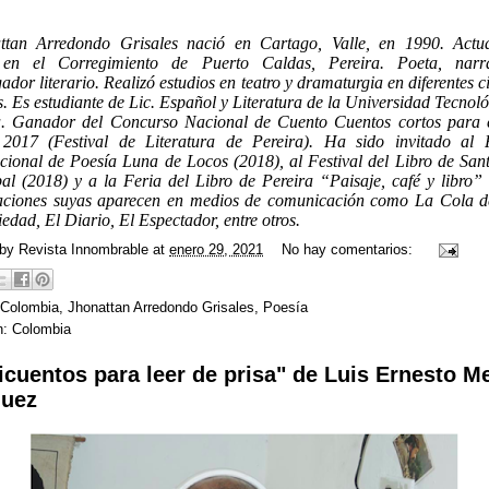
ttan Arredondo Grisales nació en Cartago, Valle, en 1990. Actu
 en el Corregimiento de Puerto Caldas, Pereira. Poeta, nar
gador literario. Realizó estudios en teatro y dramaturgia en diferentes 
s. Es estudiante de Lic. Español y Literatura de la Universidad Tecnol
a. Ganador del Concurso Nacional de Cuento Cuentos cortos para 
 2017 (Festival de Literatura de Pereira). Ha sido invitado al F
acional de Poesía Luna de Locos (2018), al Festival del Libro de San
al (2018) y a la Feria del Libro de Pereira “Paisaje, café y libro” 
aciones suyas aparecen en medios de comunicación como La Cola d
iedad, El Diario, El Espectador, entre otros.
 by
Revista Innombrable
at
enero 29, 2021
No hay comentarios:
Colombia
,
Jhonattan Arredondo Grisales
,
Poesía
n:
Colombia
icuentos para leer de prisa" de Luis Ernesto M
uez