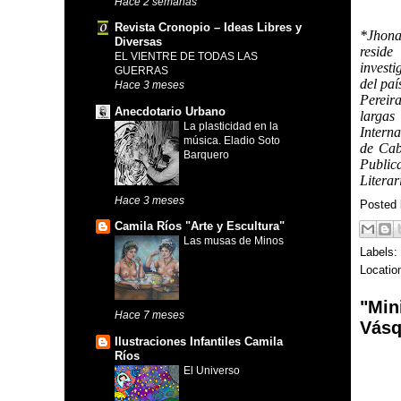
Hace 2 semanas
Revista Cronopio – Ideas Libres y
*
Jhona
Diversas
reside
EL VIENTRE DE TODAS LAS
investi
GUERRAS
del paí
Hace 3 meses
Pereir
Anecdotario Urbano
largas
La plasticidad en la
Intern
música. Eladio Soto
de Cab
Barquero
Public
Literar
Hace 3 meses
Posted
Camila Ríos "Arte y Escultura"
Las musas de Minos
Labels:
Locatio
"Min
Hace 7 meses
Vásq
Ilustraciones Infantiles Camila
Ríos
El Universo