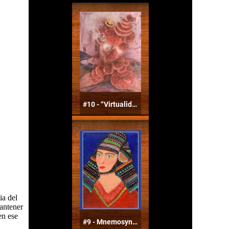
ia del
mantener
en ese