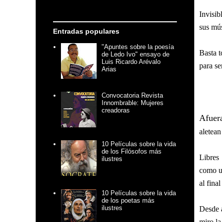
Invisibl
sus mús
Entradas populares
"Apuntes sobre la poesía
Basta t
de Ledo Ivo" ensayo de
Luis Ricardo Arévalo
para se
Arias
Convocatoria Revista
Innombrable: Mujeres
creadoras
Afuer
aletean
10 Películas sobre la vida
de los Filósofos más
Libres
ilustres
como u
al final
10 Películas sobre la vida
de los poetas más
ilustres
Desde 
miro la