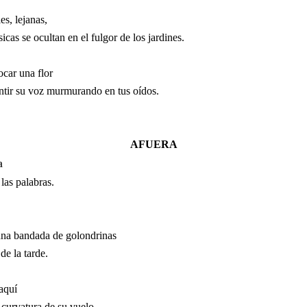
es, lejanas,
icas se ocultan en el fulgor de los jardines.
ocar una flor
ntir su voz murmurando en tus oídos.
AFUERA
a
 las palabras.
na bandada de golondrinas
 de la tarde.
aquí
 curvatura de su vuelo,