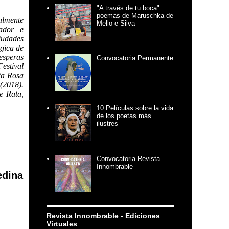
"A través de tu boca"
poemas de Maruschka de
almente
Mello e Silva
rador e
ciudades
ógica de
esperas
Convocatoria Permanente
estival
ta Rosa
(2018).
e Rata,
10 Películas sobre la vida
de los poetas más
ilustres
Convocatoria Revista
Innombrable
edina
Revista Innombrable - Ediciones
Virtuales