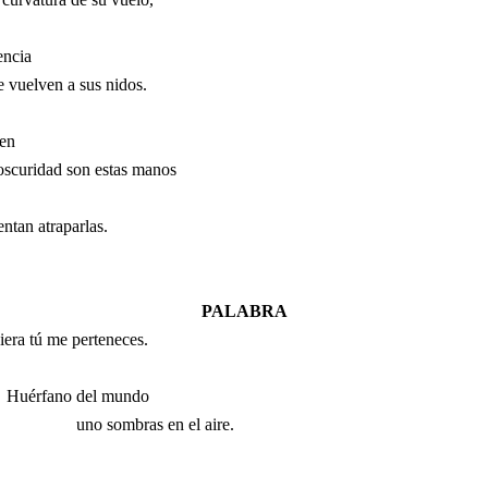
encia
 vuelven a sus nidos.
en
oscuridad son estas manos
entan atraparlas.
PALABRA
iera tú me perteneces.
Huérfano del mundo
uno sombras en el aire.