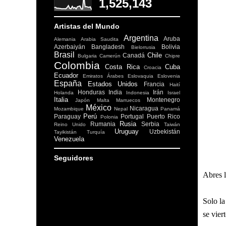
1,525,143
Artistas del Mundo
Argentina
Aruba
Alemania
Arabia Saudita
Azerbaiyán
Bangladesh
Bolivia
Bielorrusia
Brasil
Chile
Canadá
Bulgaria
Camerún
Chipre
Colombia
Costa Rica
Cuba
Croacia
Ecuador
Emiratos Árabes
Eslovaquia
Eslovenia
España
Estados Unidos
Francia
Haití
Honduras
India
Irán
Holanda
Indonesia
Israel
Italia
Montenegro
Japón
Malta
Marruecos
México
Nicaragua
Mozambique
Nepal
Panamá
Perú
Paraguay
Portugal
Puerto Rico
Polonia
Rusia
Rumania
Serbia
Reino Unido
Taiwán
Uruguay
Uzbekistán
Tayikistán
Turquía
Venezuela
Seguidores
Abres 
Solo l
se vier