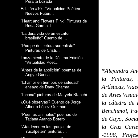
Peralta Lozada
Edición #10 - “Virtualidad Poética -
Nuevos Futuri...
"Heart and Flowers Pink" Pinturas de
Rosa García T...
"La dura vida de un escritor
brasileño" Cuento de ...
"Parque de lectura surrealista"
Pinturas de Cristi...
Lanzamiento de la Décima Edición
“Virtualidad Poét...
*Alejandra Añe
“Antes de la abolición” poemas de
Angye Gaona
la Pinturas, 
"El amor en tiempos de soledad"
Artísticas, Vid
ensayo de Dany Dharma
de Artes Visua
"Innana" pinturas de Maryela BIanchi
la cátedra de H
¿Qué observas? Cuento de Jorge
Alberto López Guzmán
Benchimol, Fa
"Poemas animales" poemas de
de Cuyo, Soci
Tatiana Arango Botero
la Cruz Cart
"Atardecer en las granjas de
Yucalpetén" pinturas ...
-1998, Profe