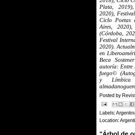
2018), Ciclo Co
Plata, 2019)
2020), Festiva
Ciclo Poetas 
Aires, 2020)
(Córdoba, 202
Festival Inter
2020). Actualm
en Liberoaméri
Beca Sostene
autoría: Entre
fuego© (Autog
y Límbica
almadanoguero
Posted by
Revis
Labels:
Argentin
Location:
Argent
"Árbol de o