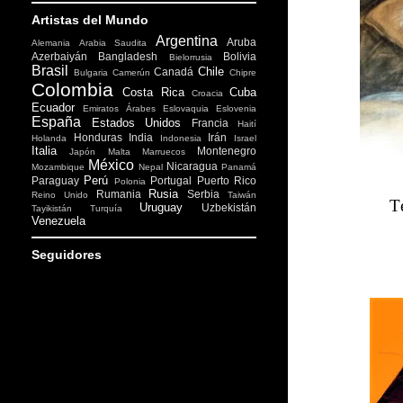
Artistas del Mundo
Argentina
Aruba
Alemania
Arabia Saudita
Azerbaiyán
Bangladesh
Bolivia
Bielorrusia
Brasil
Chile
Canadá
Bulgaria
Camerún
Chipre
Colombia
Costa Rica
Cuba
Croacia
Ecuador
Emiratos Árabes
Eslovaquia
Eslovenia
España
Estados Unidos
Francia
Haití
Honduras
India
Irán
Holanda
Indonesia
Israel
Italia
Montenegro
Japón
Malta
Marruecos
México
Nicaragua
Mozambique
Nepal
Panamá
Perú
Paraguay
Portugal
Puerto Rico
Polonia
Rusia
Rumania
Serbia
Reino Unido
Taiwán
T
Uruguay
Uzbekistán
Tayikistán
Turquía
Venezuela
Seguidores