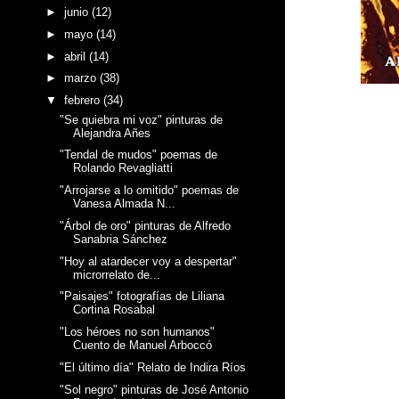
►
junio
(12)
►
mayo
(14)
►
abril
(14)
►
marzo
(38)
▼
febrero
(34)
"Se quiebra mi voz" pinturas de
Alejandra Añes
"Tendal de mudos" poemas de
Rolando Revagliatti
"Arrojarse a lo omitido" poemas de
Vanesa Almada N...
"Árbol de oro" pinturas de Alfredo
Sanabria Sánchez
"Hoy al atardecer voy a despertar"
microrrelato de...
"Paisajes" fotografías de Liliana
Cortina Rosabal
"Los héroes no son humanos"
Cuento de Manuel Arboccó
"El último día" Relato de Indira Ríos
"Sol negro" pinturas de José Antonio