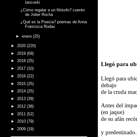
Iancoski
¿Cómo regalar a un filósofo? cuento
de Jober Rocha
¿Qué es la Poesía? poemas de Anna
Francisca Rodas
►
enero
(25)
►
2020
(220)
►
2019
(69)
►
2018
(25)
Llegó para ub
►
2017
(10)
►
2016
(22)
Llegó para ubic
►
2015
(25)
debajo
de la cruda mac
►
2014
(25)
►
2013
(39)
Antes del impa
►
2012
(38)
(en jaque)
►
2011
(52)
de su afán recón
►
2010
(79)
►
2009
(19)
y predestinado.