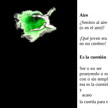
Aire
¿Senitos al aire
(o en el aire)?
¡Qué joven era
en mi cerebro!
Es la cuestión
Ser o no ser
poseyendo o n
con o sin temp
esa es la cuesti
y
acaso
la cuerda para r