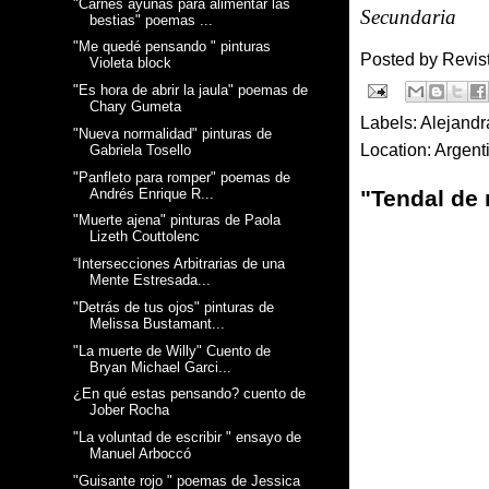
"Carnes ayunas para alimentar las
Secundaria
bestias" poemas ...
"Me quedé pensando " pinturas
Posted by
Revis
Violeta block
"Es hora de abrir la jaula" poemas de
Chary Gumeta
Labels:
Alejandr
"Nueva normalidad" pinturas de
Location:
Argent
Gabriela Tosello
"Panfleto para romper" poemas de
"Tendal de
Andrés Enrique R...
"Muerte ajena" pinturas de Paola
Lizeth Couttolenc
“Intersecciones Arbitrarias de una
Mente Estresada...
"Detrás de tus ojos" pinturas de
Melissa Bustamant...
"La muerte de Willy" Cuento de
Bryan Michael Garci...
¿En qué estas pensando? cuento de
Jober Rocha
"La voluntad de escribir " ensayo de
Manuel Arboccó
"Guisante rojo " poemas de Jessica