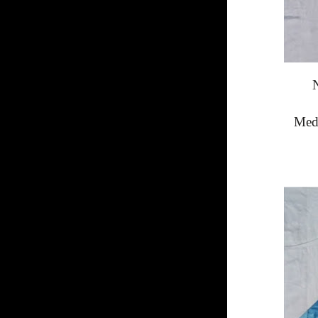
N
Medi