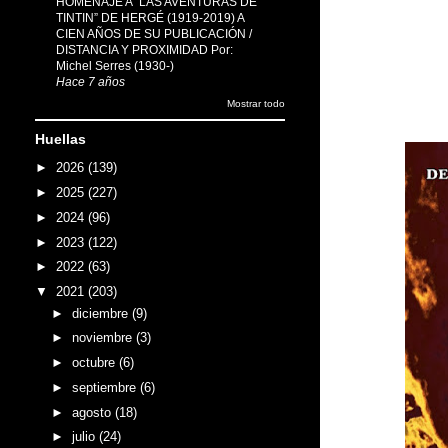
HOMENAJE A “LAS AVENTURAS DE
TINTIN” DE HERGÉ (1919-2019) A
CIEN AÑOS DE SU PUBLICACIÓN /
DISTANCIA Y PROXIMIDAD Por:
Michel Serres (1930-)
Hace 7 años
Mostrar todo
Huellas
►
2026
(139)
►
2025
(227)
►
2024
(96)
►
2023
(122)
►
2022
(63)
▼
2021
(203)
►
diciembre
(9)
►
noviembre
(3)
►
octubre
(6)
►
septiembre
(6)
►
agosto
(18)
►
julio
(24)