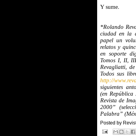
Y sume.
*Rolando Revag
ciudad en la 
papel un volu
relatos y quin
en soporte di
Tomos I, II, I
Revagliatti, d
Todos sus libr
http://www.reva
siguientes an
(en República 
Revista de Im
2000” (selec
Palabra” (Méxi
Posted by
Revis