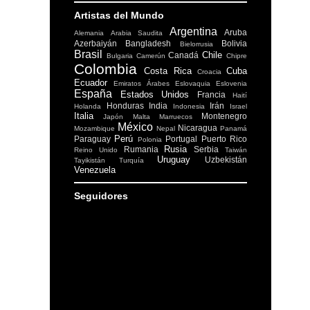
Artistas del Mundo
Argentina
Aruba
Alemania
Arabia Saudita
Azerbaiyán
Bangladesh
Bolivia
Bielorrusia
Brasil
Chile
Canadá
Bulgaria
Camerún
Chipre
Colombia
Costa Rica
Cuba
Croacia
Ecuador
Emiratos Árabes
Eslovaquia
Eslovenia
España
Estados Unidos
Francia
Haití
Honduras
India
Irán
Holanda
Indonesia
Israel
Italia
Montenegro
Japón
Malta
Marruecos
México
Nicaragua
Mozambique
Nepal
Panamá
Perú
Paraguay
Portugal
Puerto Rico
Polonia
Rusia
Rumania
Serbia
Reino Unido
Taiwán
Uruguay
Uzbekistán
Tayikistán
Turquía
Venezuela
Seguidores