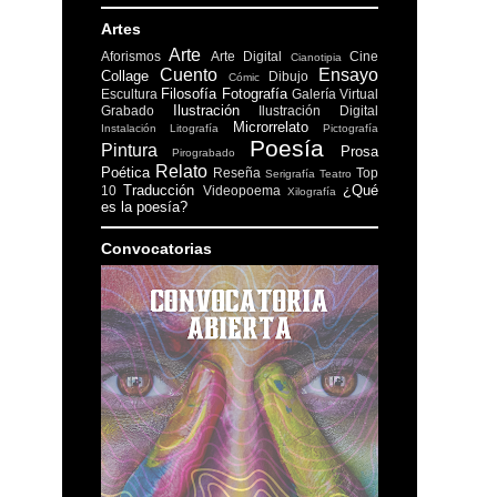
Artes
Arte
Aforismos
Arte Digital
Cine
Cianotipia
Cuento
Ensayo
Collage
Dibujo
Cómic
Filosofía
Fotografía
Escultura
Galería Virtual
Ilustración
Grabado
Ilustración Digital
Microrrelato
Instalación
Litografía
Pictografía
Poesía
Pintura
Prosa
Pirograbado
Relato
Poética
Reseña
Top
Serigrafía
Teatro
Traducción
¿Qué
10
Videopoema
Xilografía
es la poesía?
Convocatorias