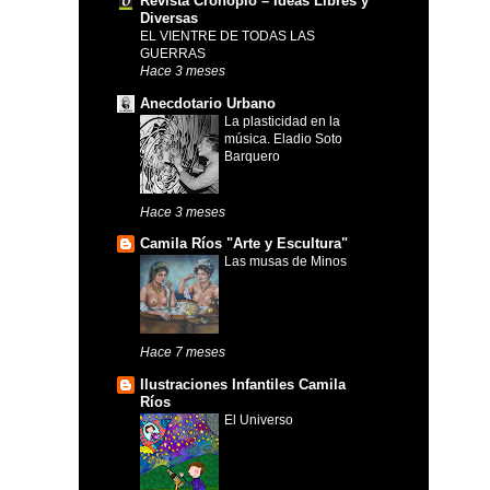
Revista Cronopio – Ideas Libres y
Diversas
EL VIENTRE DE TODAS LAS
GUERRAS
Hace 3 meses
Anecdotario Urbano
La plasticidad en la
música. Eladio Soto
Barquero
Hace 3 meses
Camila Ríos "Arte y Escultura"
Las musas de Minos
Hace 7 meses
Ilustraciones Infantiles Camila
Ríos
El Universo