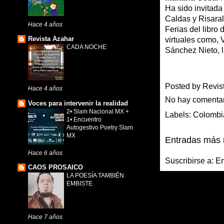
Ha sido invitada
Caldas y Risaral
Hace 4 años
Ferias del libro
Revista Azahar
virtuales como, 
CADA NOCHE
Sánchez Nieto, l
Posted by
Revis
Hace 4 años
No hay comenta
Voces para intervenir la realidad
2• Slam Nacional MX +
Labels:
Colombi
1• Encuentro
Autogestivo Poetry Slam
MX
Entradas más 
Hace 6 años
Suscribirse a:
En
CAOS PROSAICO
LA POESÍA TAMBIÉN
EMBISTE
Hace 7 años