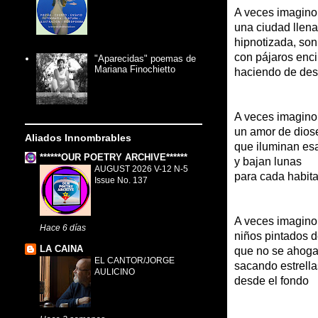
A veces imagino
una ciudad llena
hipnotizada, son
con pájaros enc
"Aparecidas" poemas de
Mariana Finochietto
haciendo de des
A veces imagino
un amor de dios
Aliados Innombrables
que iluminan es
******OUR POETRY ARCHIVE******
y bajan lunas
AUGUST 2026 V-12 N-5
para cada habit
Issue No. 137
A veces imagino
Hace 6 días
niños pintados 
LA CAINA
que no se ahog
EL CANTOR/JORGE
sacando estrella
AULICINO
desde el fondo