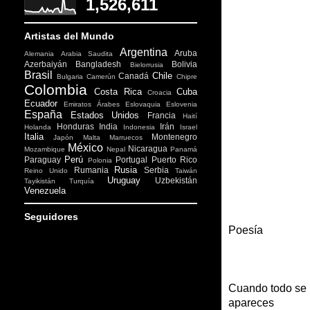
1,526,611
Artistas del Mundo
Argentina
Aruba
Alemania
Arabia Saudita
Azerbaiyán
Bangladesh
Bolivia
Bielorrusia
Brasil
Chile
Canadá
Bulgaria
Camerún
Chipre
Colombia
Costa Rica
Cuba
Croacia
Ecuador
Emiratos Árabes
Eslovaquia
Eslovenia
España
Estados Unidos
Francia
Haití
Honduras
India
Irán
Holanda
Indonesia
Israel
Italia
Montenegro
Japón
Malta
Marruecos
México
Nicaragua
Mozambique
Nepal
Panamá
Perú
Paraguay
Portugal
Puerto Rico
Polonia
Rusia
Rumania
Serbia
Reino Unido
Taiwán
Uruguay
Uzbekistán
Tayikistán
Turquía
Venezuela
Seguidores
Poesía
Cuando todo se 
apareces