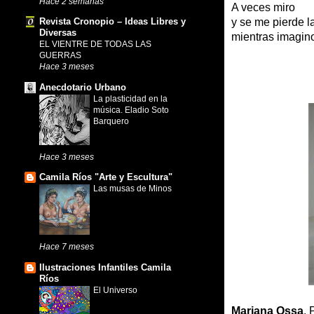
Hace 2 semanas
A veces miro
y se me pierde l
Revista Cronopio – Ideas Libres y
Diversas
mientras imagin
EL VIENTRE DE TODAS LAS
GUERRAS
Hace 3 meses
Anecdotario Urbano
La plasticidad en la
música. Eladio Soto
Barquero
Hace 3 meses
Camila Ríos "Arte y Escultura"
Las musas de Minos
Hace 7 meses
Ilustraciones Infantiles Camila
Ríos
El Universo
Mariana Ossa
. 