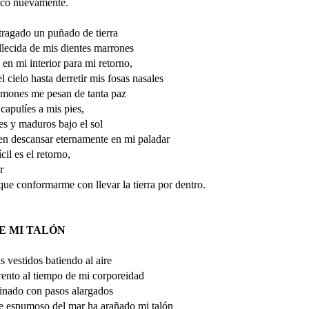
zco nuevamente.
tragado un puñado de tierra
lecida de mis dientes marrones
o en mi interior para mi retorno,
el cielo hasta derretir mis fosas nasales
lmones me pesan de tanta paz
capulíes a mis pies,
tes y maduros bajo el sol
en descansar eternamente en mi paladar
cil es el retorno,
r
que conformarme con llevar la tierra por dentro.
E MI TALÓN
 vestidos batiendo al aire
ento al tiempo de mi corporeidad
inado con pasos alargados
de espumoso del mar ha arañado mi talón