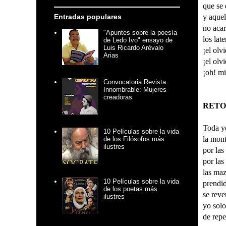
que se 
Entradas populares
y aquel
no acar
"Apuntes sobre la poesía
los lat
de Ledo Ivo" ensayo de
Luis Ricardo Arévalo
¡el olvi
Arias
¡el olvi
¡oh! mi
Convocatoria Revista
Innombrable: Mujeres
creadoras
RETO
Toda y
10 Películas sobre la vida
la mont
de los Filósofos más
ilustres
por la
por las
las maz
10 Películas sobre la vida
prendid
de los poetas más
se reve
ilustres
yo solo
de rep