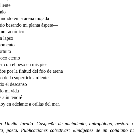
liente
ado
undido en la arena mojada
río besando mi planta áspera—
amor acrónico
n lapso
momento
ortuito
poco eterno
er con el peso en mis pies
dos por la finitud del frío de arena
 de la superficie ardiente
do el descanso
do mi vida
e aún tendré
oy en adelante a orillas del mar.
na Davila Jurado. Cusqueña de nacimiento, antropóloga, gestora cu
ora, poeta. Publicaciones colectivas: «Imágenes de un cotidiano na