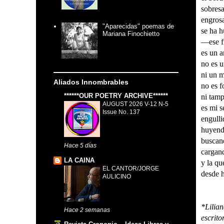
sobresa
engros
"Aparecidas" poemas de
se ha h
Mariana Finochietto
—ese f
es un 
no es u
ni un 
Aliados Innombrables
no es f
******OUR POETRY ARCHIVE******
ni tam
AUGUST 2026 V-12 N-5
es mi s
Issue No. 137
engulli
huyendo
buscan
Hace 5 días
cargan
LA CAINA
y la qu
EL CANTOR/JORGE
desde h
AULICINO
*Lilia
Hace 2 semanas
escrit