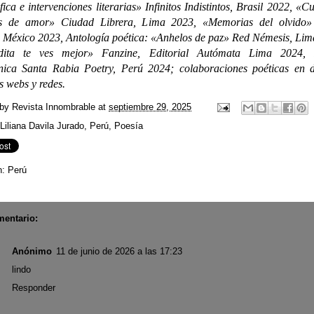
fica e intervenciones literarias» Infinitos Indistintos, Brasil 2022, «C
 de amor» Ciudad Librera, Lima 2023, «Memorias del olvido»
 México 2023, Antología poética: «Anhelos de paz» Red Némesis, Lim
dita te ves mejor» Fanzine, Editorial Autómata Lima 2024, 
ónica Santa Rabia Poetry, Perú 2024; colaboraciones poéticas en d
s webs y redes.
 by
Revista Innombrable
at
septiembre 29, 2025
Liliana Davila Jurado
,
Perú
,
Poesía
n:
Perú
mentario:
Anónimo
11 de junio de 2026 a las 17:23
lindo
Responder