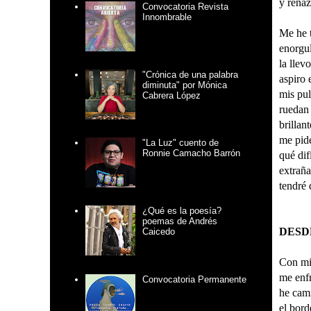
y rena
Convocatoria Revista
Innombrable
Me he 
enorgul
la llev
"Crónica de una palabra
aspiro 
diminuta" por Mónica
mis pu
Cabrera López
ruedan 
brillan
me pid
"La Luz" cuento de
Ronnie Camacho Barrón
qué difí
extraña
tendré 
¿Qué es la poesía?
poemas de Andrés
DESD
Caicedo
Con mis
me enfr
Convocatoria Permanente
he cam
el bor