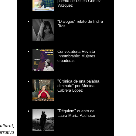
poema de Ulises Gómez
Vázquez
"Diálogos" relato de Indira
Ríos
Convocatoria Revista
Innombrable: Mujeres
creadoras
"Crónica de una palabra
diminuta" por Mónica
Cabrera López
"Réquiem" cuento de
Laura María Pacheco
ltural,
rrativa