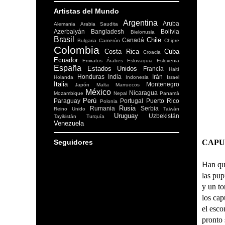
Artistas del Mundo
Argentina
Aruba
Alemania
Arabia Saudita
Azerbaiyán
Bangladesh
Bolivia
Bielorrusia
Brasil
Chile
Canadá
Bulgaria
Camerún
Chipre
Colombia
Costa Rica
Cuba
Croacia
Ecuador
Emiratos Árabes
Eslovaquia
Eslovenia
España
Estados Unidos
Francia
Haití
Honduras
India
Irán
Holanda
Indonesia
Israel
Italia
Montenegro
Japón
Malta
Marruecos
México
Nicaragua
Mozambique
Nepal
Panamá
Perú
Paraguay
Portugal
Puerto Rico
Polonia
Rusia
Rumania
Serbia
Reino Unido
Taiwán
Uruguay
Uzbekistán
Tayikistán
Turquía
Venezuela
Seguidores
CAPU
Han que
las pup
y un to
los cap
el esco
pronto 