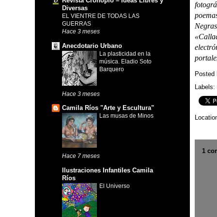
Revista Cronopio – Ideas Libres y
fotográ
Diversas
poemas
EL VIENTRE DE TODAS LAS
GUERRAS
Negras
Hace 3 meses
«Calla
Anecdotario Urbano
electr
La plasticidad en la
portale
música. Eladio Soto
Barquero
Posted
Labels:
Hace 3 meses
Camila Ríos "Arte y Escultura"
Las musas de Minos
Locatio
1 co
Hace 7 meses
Ilustraciones Infantiles Camila
Ríos
El Universo