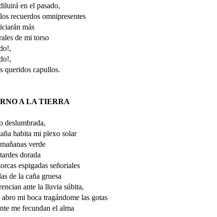
diluirá en el pasado,
los recuerdos omnipresentes
iciarán más
erales de mi torso
do!,
do!,
s queridos capullos.
RNO A LA TIERRA
o deslumbrada,
aña habita mi plexo solar
s mañanas verde
 tardes dorada
orcas espigadas señoriales
as de la caña gruesa
rencian ante la lluvia súbita,
 abro mi boca tragándome las gotas
ente me fecundan el alma