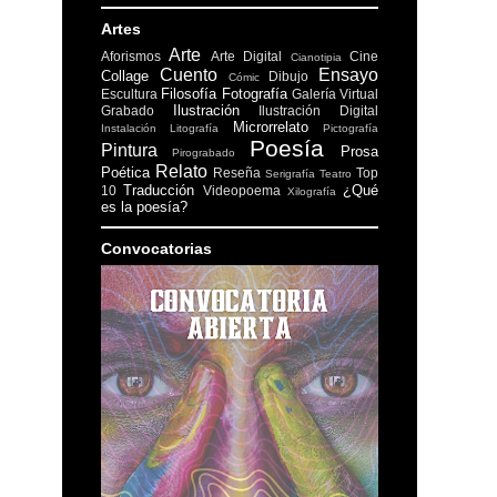
Artes
Arte
Aforismos
Arte Digital
Cine
Cianotipia
Cuento
Ensayo
Collage
Dibujo
Cómic
Filosofía
Fotografía
Escultura
Galería Virtual
Ilustración
Grabado
Ilustración Digital
Microrrelato
Instalación
Litografía
Pictografía
Poesía
Pintura
Prosa
Pirograbado
Relato
Poética
Reseña
Top
Serigrafía
Teatro
Traducción
¿Qué
10
Videopoema
Xilografía
es la poesía?
Convocatorias