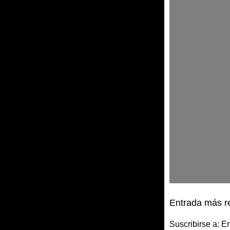
Entrada más r
Suscribirse a:
En