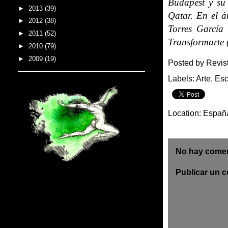
Budapest y su 
►
2013
(39)
Qatar. En el á
►
2012
(38)
Torres García
►
2011
(52)
Transformarte 
►
2010
(79)
►
2009
(19)
Posted by
Revis
Labels:
Arte
,
Esc
Location:
Españ
No hay comen
Publicar un 