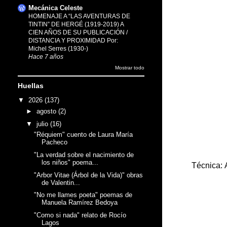
Mecánica Celeste
HOMENAJE A “LAS AVENTURAS DE
TINTIN” DE HERGÉ (1919-2019) A
CIEN AÑOS DE SU PUBLICACIÓN /
DISTANCIA Y PROXIMIDAD Por:
Michel Serres (1930-)
Hace 7 años
Mostrar todo
Huellas
▼
2026
(137)
►
agosto
(2)
▼
julio
(16)
"Réquiem" cuento de Laura María
Pacheco
"La verdad sobre el nacimiento de
los niños" poema...
Técnica: 
"Arbor Vitae (Árbol de la Vida)" obras
de Valentin...
"No me llames poeta" poemas de
Manuela Ramírez Bedoya
"Como si nada" relato de Rocío
Lagos