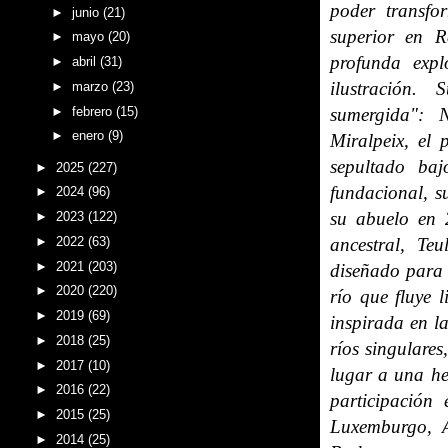
poder transfo
►
junio
(21)
superior en 
►
mayo
(20)
profunda expl
►
abril
(31)
ilustración.
►
marzo
(23)
►
febrero
(15)
sumergida": 
►
enero
(9)
Miralpeix, el
sepultado ba
►
2025
(227)
fundacional, s
►
2024
(96)
su abuelo en 
►
2023
(122)
►
2022
(63)
ancestral, Te
►
2021
(203)
diseñado para 
►
2020
(220)
río que fluye l
►
2019
(69)
inspirada en l
►
2018
(25)
ríos singulares
►
2017
(10)
lugar a una he
►
2016
(22)
participación
►
2015
(25)
Luxemburgo, 
►
2014
(25)