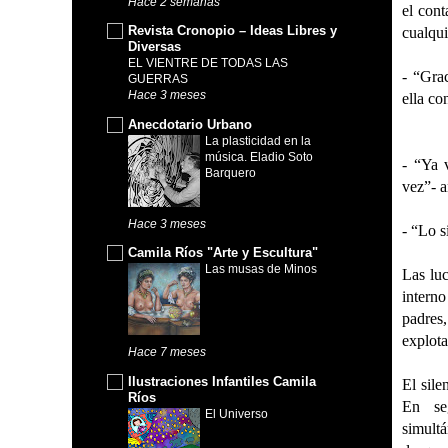
Hace 2 semanas
el cont
Revista Cronopio – Ideas Libres y
cualqui
Diversas
EL VIENTRE DE TODAS LAS
- “Grac
GUERRAS
Hace 3 meses
ella co
Anecdotario Urbano
La plasticidad en la
música. Eladio Soto
- “Ya 
Barquero
vez”- a
Hace 3 meses
- “Lo s
Camila Ríos "Arte y Escultura"
Las musas de Minos
Las lu
interno
padres
explot
Hace 7 meses
Ilustraciones Infantiles Camila
El sile
Ríos
En se
El Universo
simult