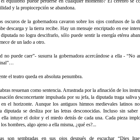
 el equilibrio puede perderse en cualquier momento? El cerebro se c
cilidad y la propiocepción se abandona.
os oscuros de la gobernadora cavaron sobre los ojos confusos de la di
e descarga y la tierra recibe. Hay un mensaje encriptado en ese inte
 diputada no logra descifrarlo, sólo puede sentir la energía etérea ab
mece de un lado a otro.
ed no puede caer”- susurra la gobernadora acercándose a ella - “No an
final”…
nte el teatro queda en absoluta penumbra.
abras resuenan como sentencia. Arrastrada por la afinación de los inst
nsación desconcertante impulsada por su jefa, la diputada traga saliva y
 en el horizonte.
Aunque los antiguos himnos medievales latinos no
a diputada se desliza por las letras desconocidas. Incluso sin saber
 ella intuye el dolor y el miedo detrás de cada una. Cada pieza impl
 los hombres, algo ajeno a ella misma, ¿qué es?...
as son sembradas en sus ojos después de escuchar “Dies Irae