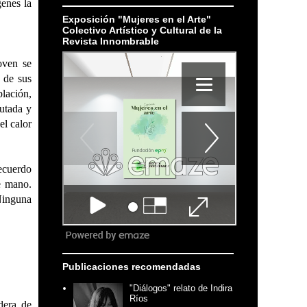
enes la
Exposición "Mujeres en el Arte"
Colectivo Artístico y Cultural de la
Revista Innombrable
oven se
s de sus
lación,
putada y
el calor
ecuerdo
e mano.
Ninguna
Publicaciones recomendadas
"Diálogos" relato de Indira
Ríos
dera de