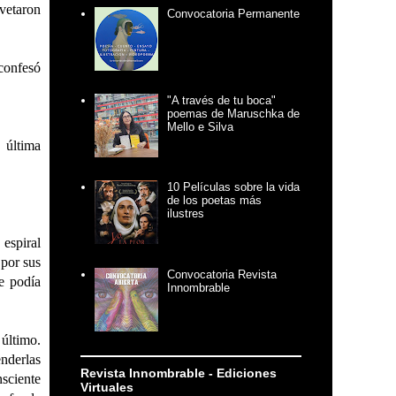
 vetaron
Convocatoria Permanente
 confesó
"A través de tu boca"
poemas de Maruschka de
Mello e Silva
 última
10 Películas sobre la vida
de los poetas más
ilustres
 espiral
 por sus
Convocatoria Revista
e podía
Innombrable
 último.
derlas
Revista Innombrable - Ediciones
nsciente
Virtuales