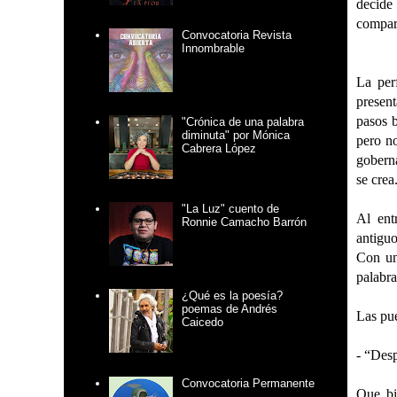
decide 
compara
Convocatoria Revista
Innombrable
La per
present
pasos 
"Crónica de una palabra
diminuta" por Mónica
pero no
Cabrera López
goberna
se crea
"La Luz" cuento de
Al ent
Ronnie Camacho Barrón
antigu
Con un
palabra
¿Qué es la poesía?
poemas de Andrés
Las pue
Caicedo
- “Desp
Convocatoria Permanente
Que bi