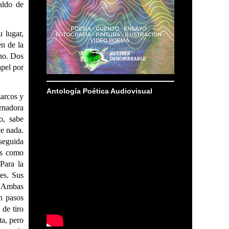
aldo de
 lugar,
en de la
 no. Dos
apel por
Antología Poética Audiovisual
zarcos y
rnadora
o, sabe
ce nada.
seguida
os como
Para la
es. Sus
. Ambas
n pasos
 de tiro
a, pero