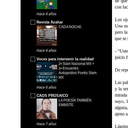
de que
con fa
Hace 4 años
Los oj
Revista Azahar
Una nub
CADA NOCHE
pero la
que se 
- “Ust
Hace 4 años
juicio 
Voces para intervenir la realidad
2• Slam Nacional MX +
1• Encuentro
De repe
Autogestivo Poetry Slam
MX
Las pal
Hace 6 años
y la se
mirada
CAOS PROSAICO
LA POESÍA TAMBIÉN
suyo, l
EMBISTE
alguna,
ajeno a
Hace 7 años
Lágrim