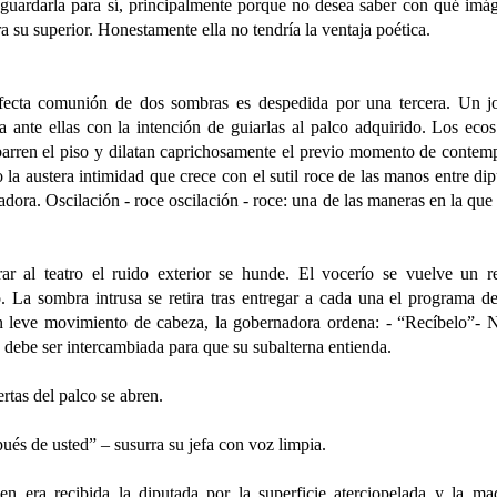
guardarla para sí,
principalmente porque no desea saber con qué imág
 su superior. Honestamente ella no tendría
la ventaja poética.
fecta comunión de dos sombras es despedida por una tercera. Un j
a ante ellas con la intención de guiarlas al palco adquirido. Los eco
barren el piso y dilatan caprichosamente el previo momento de contemp
 la austera intimidad que crece con el sutil roce de las manos entre di
dora. Oscilación - roce oscilación - roce: una de las maneras en la que 
.
rar al teatro el ruido exterior se hunde. El vocerío se vuelve un r
o.
La sombra intrusa se retira tras entregar a cada una el programa d
 leve movimiento de cabeza, la gobernadora ordena:
- “Recíbelo”- 
 debe ser intercambiada para que su subalterna entienda.
rtas del palco se abren.
ués de usted” – susurra su jefa con voz limpia.
en era recibida la diputada por la superficie aterciopelada y la ma