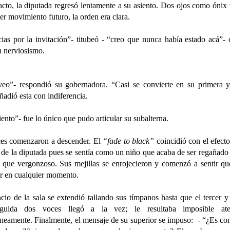
acto, la diputada regresó lentamente a su asiento. Dos ojos como ónix
er movimiento futuro, la orden era clara.
ias por la invitación”- titubeó - “creo que nunca había estado acá”-
n nerviosismo.
veo”- respondió su gobernadora. “Casi se convierte en su primera y
ñadió esta con indiferencia.
iento”- fue lo único que pudo articular su subalterna.
ces comenzaron a descender. El
“fade to black”
coincidió con el efecto
 de la diputada pues se sentía como un niño que acaba de ser regañado
, que vergonzoso. Sus mejillas se enrojecieron y comenzó a sentir qu
ar en cualquier momento.
ncio de la sala se extendió tallando sus tímpanos hasta que el tercer y
guida dos voces llegó a la vez; le resultaba imposible aten
áneamente.
Finalmente, el mensaje de su superior se impuso: - “¿Es co