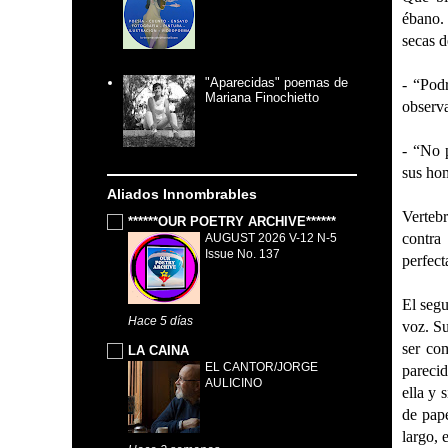
ébano.
secas d
"Aparecidas" poemas de
- “Podr
Mariana Finochietto
observa
- “No 
sus ho
Aliados Innombrables
Vertebr
******OUR POETRY ARCHIVE******
contra
AUGUST 2026 V-12 N-5
Issue No. 137
perfec
El segu
Hace 5 días
voz. Su
ser co
LA CAINA
EL CANTOR/JORGE
parecid
AULICINO
ella y 
de pape
largo, 