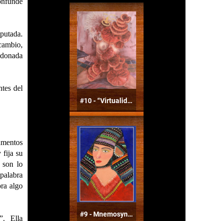
onfunde
putada.
rcambio,
andonada
tes del
rumentos
 fija su
 son lo
 palabra
ora algo
”. Ella