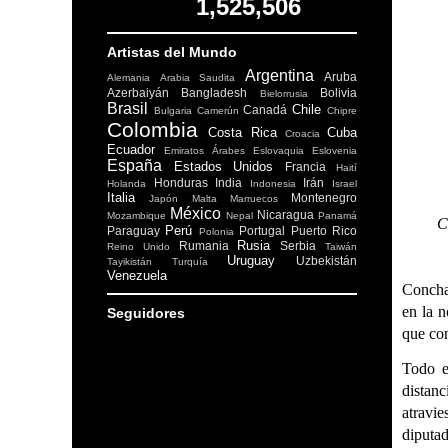
1,525,506
Artistas del Mundo
Argentina
Aruba
Alemania
Arabia Saudita
Azerbaiyán
Bangladesh
Bolivia
Bielorrusia
Brasil
Chile
Canadá
Bulgaria
Camerún
Chipre
Colombia
Costa Rica
Cuba
Croacia
Ecuador
Emiratos Árabes
Eslovaquia
Eslovenia
España
Estados Unidos
Francia
Haití
Honduras
India
Irán
Holanda
Indonesia
Israel
Italia
Montenegro
Japón
Malta
Marruecos
México
Nicaragua
Mozambique
Nepal
Panamá
C
Perú
Paraguay
Portugal
Puerto Rico
Polonia
Rusia
Rumania
Serbia
Reino Unido
Taiwán
Uruguay
Uzbekistán
Tayikistán
Turquía
Venezuela
Conchas
en la 
Seguidores
que con
Todo e
distan
atravi
diputad