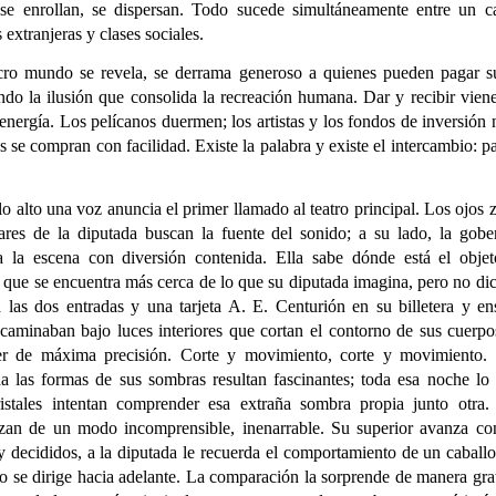
 se enrollan, se dispersan. Todo sucede simultáneamente entre un c
 extranjeras y clases sociales.
ro mundo se revela, se derrama generoso a quienes pueden pagar su
ndo la ilusión que consolida la recreación humana. Dar y recibir vien
nergía. Los pelícanos duermen; los artistas y los fondos de inversión
s se compran con facilidad. Existe la palabra y existe el intercambio: p
o alto una voz anuncia el primer llamado al teatro principal. Los ojos 
lares de la diputada buscan la fuente del sonido; a su lado, la gobe
a la escena con diversión contenida. Ella sabe dónde está el objet
 que se encuentra más cerca de lo que su diputada imagina, pero no di
 las dos entradas y una tarjeta A. E. Centurión en su billetera y en
caminaban bajo luces interiores que cortan el contorno de sus cuerp
er de máxima precisión. Corte y movimiento, corte y movimiento. 
da las formas de sus sombras resultan fascinantes; toda esa noche lo 
ristales intentan comprender esa extraña sombra propia junto otra
zan de un modo incomprensible, inenarrable. Su superior avanza co
y decididos, a la diputada le recuerda el comportamiento de un caballo
o se dirige hacia adelante.
La comparación la sorprende de manera grat