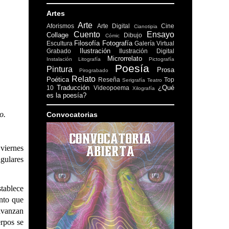
Artes
Arte
Aforismos
Arte Digital
Cine
Cianotipia
Cuento
Ensayo
Collage
Dibujo
Cómic
Filosofía
Fotografía
Escultura
Galería Virtual
Ilustración
Grabado
Ilustración Digital
Microrrelato
Instalación
Litografía
Pictografía
Poesía
Pintura
Prosa
Pirograbado
Relato
Poética
Reseña
Top
Serigrafía
Teatro
Traducción
¿Qué
10
Videopoema
Xilografía
es la poesía?
o.
Convocatorias
 viernes
gulares
tablece
nto que
avanzan
erpos se