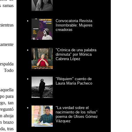
s ramas
Convocatoria Revista
mientras
Innombrable: Mujeres
creadoras
tamente
"Crónica de una palabra
diminuta" por Mónica
Cabrera López
 espalda
s. Todo
"Réquiem" cuento de
Laura María Pacheco
 aquella
mpo para
rgo, tan
"La verdad sobre el
preguntó
nacimiento de los niños"
un ahoja
poema de Ulises Gómez
Vázquez
n brazo
da, tras