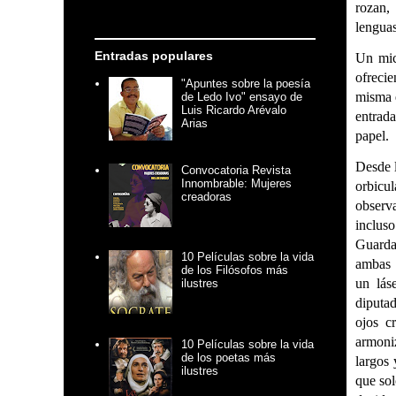
rozan,
lenguas
Entradas populares
Un mic
ofrecie
"Apuntes sobre la poesía
misma e
de Ledo Ivo" ensayo de
Luis Ricardo Arévalo
entrada
Arias
papel.
Desde l
Convocatoria Revista
Innombrable: Mujeres
orbicu
creadoras
observ
incluso
Guarda
10 Películas sobre la vida
ambas 
de los Filósofos más
un lás
ilustres
diputa
ojos c
armoni
10 Películas sobre la vida
de los poetas más
largos 
ilustres
que sol