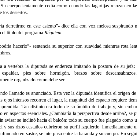
 Su cuerpo lentamente cedía como cuando las lagartijas retozan en la
e los desiertos.
ía derretirme en este asiento”- dice ella con voz melosa suspirando 
 el título del programa
Réquiem.
podría hacerlo”- sentencia su superior con suavidad mientras rota len
mbros.
a a vertebra la diputada se endereza imitando la postura de su jefa:
 espaldar, pies sobre hormigón, brazos sobre descansabrazo
tamente organizado como debe ser.
ndo llamado es anunciado. Esta vez la diputada identifica el origen de
s ojos intensos recorren el lugar, la magnitud del espacio requiere tie
mprendida.
Tan distinto era todo de su ámbito de trabajo y, sin emba
o en aspectos esenciales. ¿Cambiaría la perspectiva desde arriba?, se 
sin avisar se inclinó hacia el balcón; todo su cuerpo fue plagado como 
l y sus rizos castaños cubrieron su perfil izquierdo,
inmediatamente u
enfundado en sastre, se interpuso entre la baranda y su cuerpo. En segui