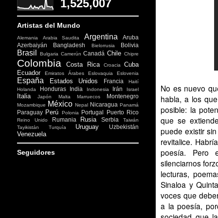
1,525,007
Artistas del Mundo
Argentina
Aruba
Alemania
Arabia Saudita
Azerbaiyán
Bangladesh
Bolivia
Bielorrusia
Brasil
Chile
Canadá
Bulgaria
Camerún
Chipre
Colombia
Costa Rica
Cuba
Croacia
Ecuador
Emiratos Árabes
Eslovaquia
Eslovenia
España
Estados Unidos
Francia
Haití
No es nuevo que
Honduras
India
Irán
Holanda
Indonesia
Israel
Italia
Montenegro
habla, a los que
Japón
Malta
Marruecos
México
Nicaragua
Mozambique
Nepal
Panamá
posible: la pot
Perú
Paraguay
Portugal
Puerto Rico
Polonia
que se extiend
Rusia
Rumania
Serbia
Reino Unido
Taiwán
Uruguay
Uzbekistán
Tayikistán
Turquía
puede existir sin
Venezuela
revitalice. Habr
poesía. Pero 
Seguidores
silenciarnos fo
lecturas, poema
Sinaloa y Quint
voces que deber
a la poesía, po
sociedad que la