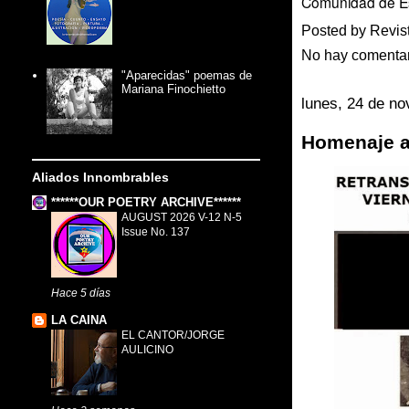
Comunidad de Es
Posted by
Revis
No hay comenta
"Aparecidas" poemas de
Mariana Finochietto
lunes, 24 de n
Homenaje a
Aliados Innombrables
******OUR POETRY ARCHIVE******
AUGUST 2026 V-12 N-5
Issue No. 137
Hace 5 días
LA CAINA
EL CANTOR/JORGE
AULICINO