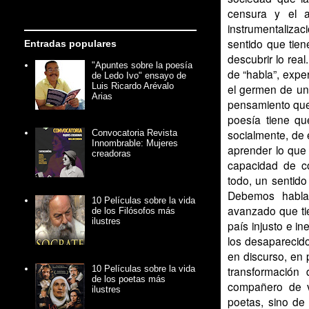
censura y el 
instrumentalizac
sentido que tie
Entradas populares
descubrir lo re
"Apuntes sobre la poesía
de “habla”, exp
de Ledo Ivo" ensayo de
Luis Ricardo Arévalo
el germen de un
Arias
pensamiento que 
poesía tiene qu
socialmente, de 
Convocatoria Revista
Innombrable: Mujeres
aprender lo que
creadoras
capacidad de co
todo, un sentid
Debemos hablar
10 Películas sobre la vida
avanzado que ti
de los Filósofos más
ilustres
país injusto e in
los desaparecid
en discurso, en 
10 Películas sobre la vida
transformación
de los poetas más
compañero de v
ilustres
poetas, sino de