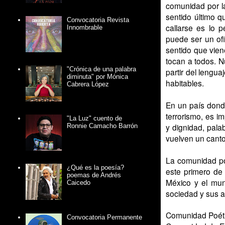
comunidad por l
sentido último 
Convocatoria Revista
callarse es lo 
Innombrable
puede ser un of
sentido que vien
tocan a todos. Nu
"Crónica de una palabra
partir del lengua
diminuta" por Mónica
habitables.
Cabrera López
En un país donde
terrorismo, es i
"La Luz" cuento de
y dignidad, pal
Ronnie Camacho Barrón
vuelven un canto
La comunidad po
¿Qué es la poesía?
este primero de
poemas de Andrés
México y el mun
Caicedo
sociedad y sus ar
Comunidad Poét
Convocatoria Permanente