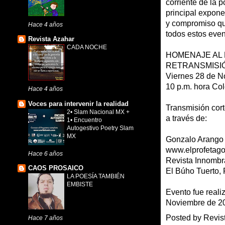
corriente de la 
principal expon
y compromiso qu
Hace 4 años
todos estos even
Revista Azahar
CADA NOCHE
HOMENAJE AL
RETRANSMISIÓ
Viernes 28 de N
10 p.m. hora Co
Hace 4 años
Voces para intervenir la realidad
Transmisión cor
2• Slam Nacional MX +
a través de:
1• Encuentro
Autogestivo Poetry Slam
MX
Gonzalo Arango 
www.elprofetag
Hace 6 años
Revista Innombr
CAOS PROSAICO
El Búho Tuerto,
LA POESÍA TAMBIÉN
EMBISTE
Evento fue reali
Noviembre de 20
Posted by
Revis
Hace 7 años