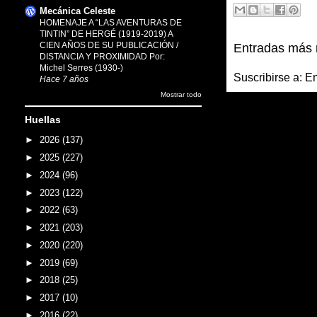
Mecánica Celeste
HOMENAJE A “LAS AVENTURAS DE
TINTIN” DE HERGÉ (1919-2019) A
CIEN AÑOS DE SU PUBLICACIÓN /
Entradas más 
DISTANCIA Y PROXIMIDAD Por:
Michel Serres (1930-)
Suscribirse a:
En
Hace 7 años
Mostrar todo
Huellas
►
2026
(137)
►
2025
(227)
►
2024
(96)
►
2023
(122)
►
2022
(63)
►
2021
(203)
►
2020
(220)
►
2019
(69)
►
2018
(25)
►
2017
(10)
►
2016
(22)