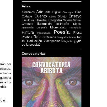
Artes
Arte
Aforismos
Arte Digital
Cine
Cianotipia
Cuento
Ensayo
Collage
Dibujo
Cómic
Filosofía
Fotografía
Escultura
Galería Virtual
Ilustración
Grabado
Ilustración Digital
Microrrelato
Instalación
Litografía
Pictografía
Poesía
Pintura
Prosa
Pirograbado
Relato
Poética
Reseña
Top
Serigrafía
Teatro
Traducción
¿Qué
10
Videopoema
Xilografía
es la poesía?
Convocatorias
arán por
nissos.
No habrá
guinaria
es a los
ribir.
jo él.