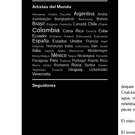
Artistas del Mundo
Argentina
Aruba
Alemania
Arabia Saudita
Azerbaiyán
Bangladesh
Bolivia
Bielorrusia
Brasil
Chile
Canadá
Bulgaria
Camerún
Chipre
Colombia
Costa Rica
Cuba
Croacia
Ecuador
Emiratos Árabes
Eslovaquia
Eslovenia
España
Estados Unidos
Francia
Haití
Honduras
India
Irán
Holanda
Indonesia
Israel
Italia
Montenegro
Japón
Malta
Marruecos
México
Nicaragua
Mozambique
Nepal
Panamá
Perú
Paraguay
Portugal
Puerto Rico
Polonia
Rusia
Rumania
Serbia
Reino Unido
Taiwán
Uruguay
Uzbekistán
Tayikistán
Turquía
Venezuela
—Pa
Seguidores
doquie
Criatur
agua, n
rebeldí
peces s
El orácu
El minot