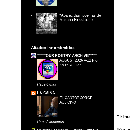
"Aparecidas" poemas de
Mariana Finochietto
Aliados Innombrables
******OUR POETRY ARCHIVE******
AUGUST 2026 V-12 N-5
Issue No. 137
Hace 6 días
LA CAINA
EL CANTOR/JORGE
AULICINO
"Elen
Hace 2 semanas
(Fragm