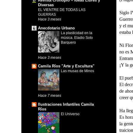
Revista Cronopio – Ideas Libres y
Diversas
EL VIENTRE DE TODAS LAS
Siglo 
GUERRAS
Guerre
Hace 3 meses
y el mu
Anecdotario Urbano
estaba 
La plasticidad en la
música. Eladio Soto
Barquero
Ni Flor
no es M
Hace 3 meses
Entramo
¡Y la g
Camila Ríos "Arte y Escultura"
Las musas de Minos
El pue
El decr
de ahor
Hace 7 meses
creer q
Ilustraciones Infantiles Camila
Ríos
Ha lleg
El Universo
Es hora
la gent
traicio