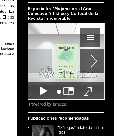
odos los
Exposición "Mujeres en el Arte"
ntos. En
Colectivo Artístico y Cultural de la
 El tipo
Revista Innombrable
a cosa es
ena como
s Enrique
ues busca
Publicaciones recomendadas
"Diálogos" relato de Indira
Ríos