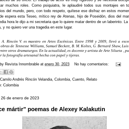
etar muchos roles. Como psiquiatra, le aplaudiré todos sus montajes en t
ios del mundo, pero, con todo respeto, quítese ese disfraz en estos mome
 de espera esta Teseo, mítico rey de Atenas, hijo de Poseidón, dios del mar.
ia hora le dijo a mi secretaria que lo quiere matar dentro de un laberinto. L
, y no quiero ver una tragedia en este lugar.
 A. Rincón V. es maestro en Artes Escénicas. Entre 1998 y 2009, llevó a esc
 obras de Tennesse Williams, Samuel Beckett, B. M. Koltes, G. Bernard Shaw, Lui
entre otros dramaturgos. En la actualidad, es docente y artista de Arte Silueta , p
 la fotografía artesanal hecha con papel y tijeras.
 by
Revista Innombrable
at
enero 30, 2023
No hay comentarios:
Camilo Andrés Rincón Velandia
,
Colombia
,
Cuento
,
Relato
n:
Colombia
, 26 de enero de 2023
ce mártir" poemas de Alexey Kalakutin