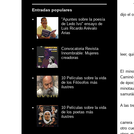
Entradas populares
dijo el 
"Apuntes sobre la poesía
de Ledo Ivo" ensayo de
Luis Ricardo Arévalo
Arias
Convocatoria Revista
Innombrable: Mujeres
leer, qu
creadoras
El mino
Caminó 
10 Películas sobre la vida
de los Filósofos más
de époc
ilustres
minotau
samurái
A las t
10 Películas sobre la vida
de los poetas más
ilustres
carrera
otro cu
otros m