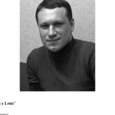
a y León"
ento)