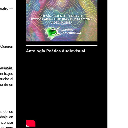
eatro
—
 Quieren
Antología Poética Audiovisual
eviatán
.
n trajes
mucho al
na de un
es de su
abaje en
ncontrar
ina para