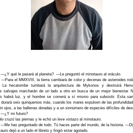
—
¿Y qué le pasará al planeta?
—Le
preguntó el minotauro al oráculo.
ra el
MMXVIII, la tierra cambiará de color y decenas de asteroides rod
r. La hecatombe tumbará la arquitectura de Mykonos y destruirá Herso
as salvajes marcharán de un lado a otro en busca de un mejor bienestar. 
o habrá luz, y el hombre se comerá a sí mismo para subsistir. Esta san
a durará seis quinquenios más, cuando los mares expulsen de las profundidad
in ojos, a las ballenas doradas y a un sinnúmero de especies difíciles de desc
—
¿Y mi futuro?
lo cruzó las piernas y le echó un leve vistazo al minotauro.
—
Me has preguntado de todo. Tú haces parte del mundo, de la historia.
—
Di
auro dejó a un lado el libreto y fingió estar agotado.