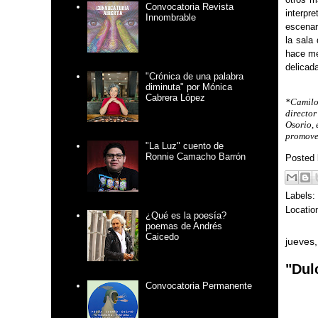
Convocatoria Revista
interpr
Innombrable
escenar
la sala
hace med
delicada
"Crónica de una palabra
diminuta" por Mónica
Cabrera López
*Camilo
director
Osorio, 
promover
"La Luz" cuento de
Ronnie Camacho Barrón
Posted
Labels:
Locatio
¿Qué es la poesía?
poemas de Andrés
Caicedo
jueves
"Dul
Convocatoria Permanente