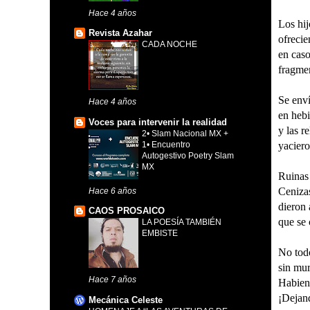
Hace 4 años
Los hij
Revista Azahar
ofrecie
CADA NOCHE
en caso
fragmen
Se enví
Hace 4 años
en hebi
Voces para intervenir la realidad
y las r
2• Slam Nacional MX +
yaciero
1• Encuentro
Autogestivo Poetry Slam
MX
Ruinas 
Cenizas
Hace 6 años
dieron 
CAOS PROSAICO
que se 
LA POESÍA TAMBIÉN
EMBISTE
No todo
sin mur
Hace 7 años
Habiend
¡Dejand
Mecánica Celeste