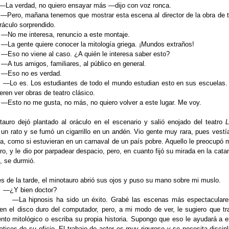
—
La verdad, no quiero ensayar más
—
dijo con voz ronca.
—
Pero, mañana tenemos que mostrar esta escena al director de la obra de t
oráculo sorprendido.
—
No me interesa, renuncio a este montaje.
—
La gente quiere conocer la mitología griega. ¡Mundos extraños!
—
Eso no viene al caso. ¿A quién le interesa saber esto?
—
A tus amigos, familiares, al público en general.
—
Eso no es verdad.
—
Lo es. Los estudiantes de todo el mundo estudian esto en sus escuelas.
ieren ver obras de teatro clásico.
—
Esto no me gusta, no más, no quiero volver a este lugar. Me voy.
tauro dejó plantado al oráculo en el escenario y salió enojado del teatro
L
un rato y se fumó un cigarrillo en un andén. Vio gente muy rara, pues vestía
a, como si estuvieran en un carnaval de un país pobre. Aquello le preocupó 
ro, y le dio por parpadear despacio, pero, en cuanto fijó su mirada en la cata
, se durmió.
res de la tarde, el minotauro abrió sus ojos y puso su mano sobre mi muslo.
—
¿Y bien doctor?
—
La hipnosis ha sido un éxito. Grabé las escenas más espectacular
 en el disco duro del computador, pero, a mi modo de ver, le sugiero que tr
ento mitológico o escriba su propia historia. Supongo que eso le ayudará a e
atices de su oficio. El trabajo de actor es muy riguroso y se necesita discipl