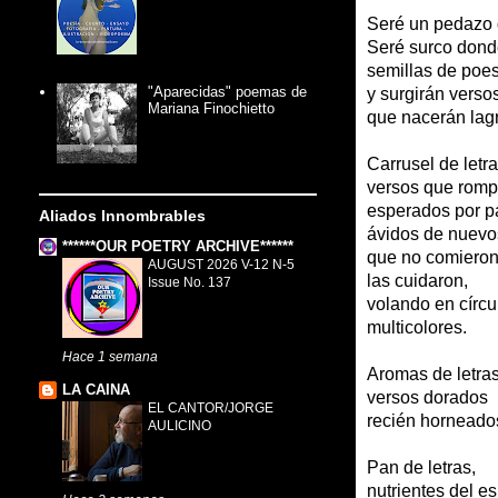
Seré un pedazo d
Seré surco dond
semillas de poes
"Aparecidas" poemas de
y surgirán verso
Mariana Finochietto
que nacerán lag
Carrusel de letr
versos que romp
esperados por p
Aliados Innombrables
ávidos de nuev
******OUR POETRY ARCHIVE******
que no comieron
AUGUST 2026 V-12 N-5
las cuidaron,
Issue No. 137
volando en círcu
multicolores.
Hace 1 semana
Aromas de letras
LA CAINA
versos dorados
EL CANTOR/JORGE
recién horneado
AULICINO
Pan de letras,
nutrientes del es