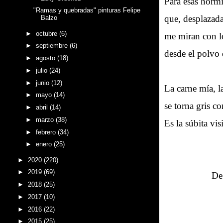
Para esas horm
"Ramas y quebradas" pinturas Felipe
que, desplazada
Balzo
►
octubre
(6)
me miran con l
►
septiembre
(6)
desde el polvo
►
agosto
(18)
►
julio
(24)
►
junio
(12)
La carne mía, l
►
mayo
(14)
se torna gris c
►
abril
(14)
►
marzo
(38)
Es la súbita vis
►
febrero
(34)
►
enero
(25)
►
2020
(220)
►
2019
(69)
De
►
2018
(25)
►
2017
(10)
►
2016
(22)
►
2015
(25)