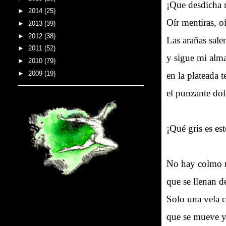
¡Que desdicha n
►
2014
(25)
Oír mentiras, oí
►
2013
(39)
►
2012
(38)
Las arañas sale
►
2011
(52)
y sigue mi alma
►
2010
(79)
►
2009
(19)
en la plateada t
el punzante dol
¡Qué gris es est
No hay colmo ni
que se llenan d
Solo una vela 
que se mueve y 