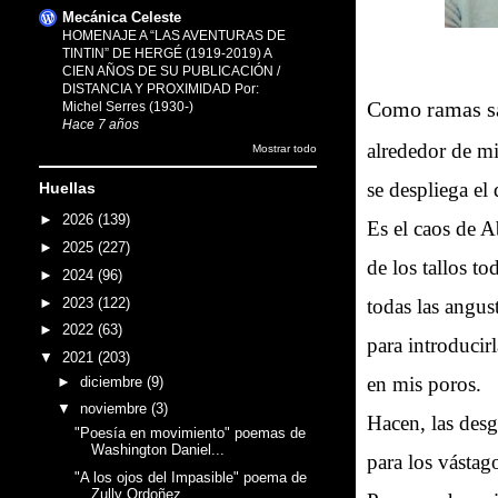
Mecánica Celeste
HOMENAJE A “LAS AVENTURAS DE
TINTIN” DE HERGÉ (1919-2019) A
CIEN AÑOS DE SU PUBLICACIÓN /
DISTANCIA Y PROXIMIDAD Por:
Como ramas s
Michel Serres (1930-)
Hace 7 años
alrededor de m
Mostrar todo
se despliega el
Huellas
►
2026
(139)
Es el caos de 
►
2025
(227)
de los tallos to
►
2024
(96)
todas las angust
►
2023
(122)
►
2022
(63)
para introducir
▼
2021
(203)
en mis poros.
►
diciembre
(9)
▼
noviembre
(3)
Hacen, las desg
"Poesía en movimiento" poemas de
Washington Daniel...
para los vástag
"A los ojos del Impasible" poema de
Zully Ordoñez