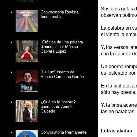
Sus ojos gotas d
Convocatoria Revista
observan polimor
Innombrable
La palabra en v
el viento la empu
"Crónica de una palabra
diminuta" por Mónica
Y, los versos lat
Cabrera López
con la calidez de
Un poema rompe
"La Luz" cuento de
es festejado por 
Ronnie Camacho Barrón
En la biblioteca 
sólo hay poesía.
¿Qué es la poesía?
Y, la brisa acarr
poemas de Andrés
las no palabras.
Caicedo
Letras aladas
Convocatoria Permanente