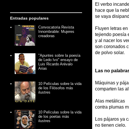
El verbo incand
hace que la nebli
se vaya disipan
Entradas populares
Convocatoria Revista
Fluyen letras e
Innombrable: Mujeres
tejiendo poesía
creadoras
y al nacer los ve
son coronados c
de polvo solar.
"Apuntes sobre la poesía
de Ledo Ivo" ensayo de
Luis Ricardo Arévalo
Arias
Las no palabra
Máquinas y pája
10 Películas sobre la vida
de los Filósofos más
comparten las al
ilustres
Alas metálicas
contra plumas mu
10 Películas sobre la vida
de los poetas más
Los pájaros ya c
ilustres
no tienen cielo.