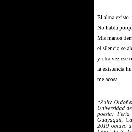
El alma existe,
No habla porqu
Mis manos tie
el silencio se al
y otra vez ese 
la existencia 
me acosa
*
Zully Ordoñez
Universidad de
poesía: Feria
Guayaquil, C
2019 obtuvo u
Libro de la U