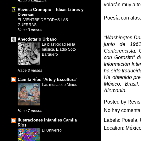
Hace 2 semanas
volarán muy alto
Revista Cronopio – Ideas Libres y
Diversas
Poesía con alas.
EL VIENTRE DE TODAS LAS
GUERRAS
Hace 3 meses
*Washington Dan
Anecdotario Urbano
junio de 1961.
La plasticidad en la
música. Eladio Soto
Conferencista. 
Barquero
con Gorosito” de
Información Inter
ha sido traducid
Hace 3 meses
Ha obtenido pre
Camila Ríos "Arte y Escultura"
México, Brasil
Las musas de Minos
Alemania.
Posted by
Revis
No hay comenta
Hace 7 meses
Labels:
Poesía
,
Ilustraciones Infantiles Camila
Ríos
Location:
Méxic
El Universo