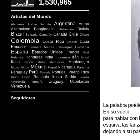
1,530,965
Artistas del Mundo
Argentina
Aruba
Alemania
Arabia Saudita
Azerbaiyán
Bangladesh
Bolivia
Bielorrusia
Brasil
Chile
Canadá
Bulgaria
Camerún
Chipre
Colombia
Costa Rica
Cuba
Croacia
Ecuador
Emiratos Árabes
Eslovaquia
Eslovenia
España
Estados Unidos
Francia
Haití
Honduras
India
Irán
Holanda
Indonesia
Israel
Italia
Montenegro
Japón
Malta
Marruecos
México
Nicaragua
Mozambique
Nepal
Panamá
Perú
Paraguay
Portugal
Puerto Rico
Polonia
Rusia
Rumania
Serbia
Reino Unido
Taiwán
Uruguay
Uzbekistán
Tayikistán
Turquía
Venezuela
Seguidores
La palabra 
En su vuelo,
para hablar con 
esquiva las lanza
dejando a su pas