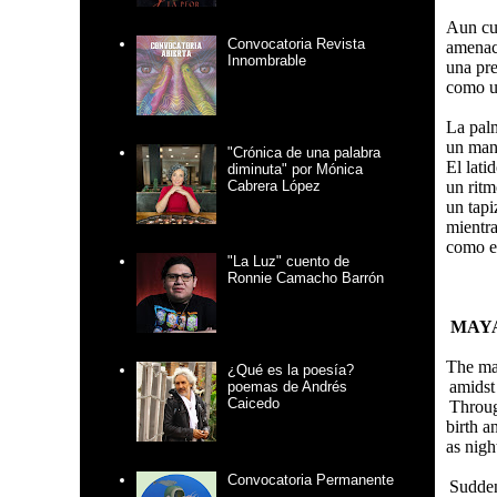
Aun cua
Convocatoria Revista
amenac
Innombrable
una pre
como un
La palm
un manu
"Crónica de una palabra
El lati
diminuta" por Mónica
un ritm
Cabrera López
un tapi
mientra
como el
"La Luz" cuento de
Ronnie Camacho Barrón
MAYA
The ma
¿Qué es la poesía?
amidst
poemas de Andrés
Caicedo
Throug
birth 
as nigh
Convocatoria Permanente
Suddenl