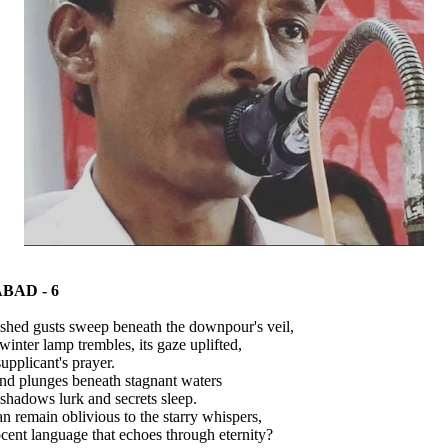
BAD - 6
ashed gusts sweep beneath the downpour's veil,
winter lamp trembles, its gaze uplifted,
supplicant's prayer.
nd plunges beneath stagnant waters
shadows lurk and secrets sleep.
 remain oblivious to the starry whispers,
cent language that echoes through eternity?