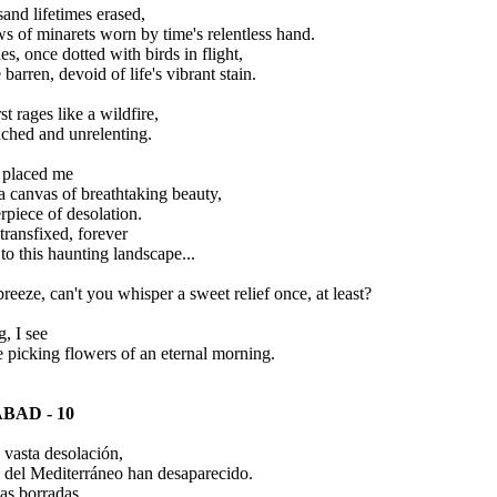
and lifetimes erased,
ws of minarets worn by time's relentless hand.
es, once dotted with birds in flight,
 barren, devoid of life's vibrant stain.
st rages like a wildfire,
ched and unrelenting.
 placed me
a canvas of breathtaking beauty,
rpiece of desolation.
 transfixed, forever
o this haunting landscape...
reeze, can't you whisper a sweet relief once, at least?
g, I see
 picking flowers of an eternal morning.
BAD - 10
 vasta desolación,
s del Mediterráneo han desaparecido.
das borradas,