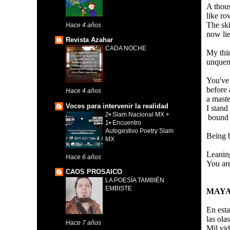
A thous
like ro
The ski
Hace 4 años
now lie
Revista Azahar
CADA NOCHE
My thir
unquen
You've
before 
Hace 4 años
a maste
Voces para intervenir la realidad
I stand
2• Slam Nacional MX +
bound t
1• Encuentro
Autogestivo Poetry Slam
Being b
MX
Leanin
Hace 6 años
You are
CAOS PROSAICO
LA POESÍA TAMBIÉN
EMBISTE
MAYA
En esta
las ola
Hace 7 años
Mil vi