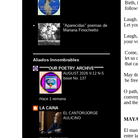
Birth, 
follows
Laugh.
Let you
"Aparecidas" poemas de
Mariana Finochietto
Laugh,
your vo
Come, 
let us 
Aliados Innombrables
that ca
******OUR POETRY ARCHIVE******
AUGUST 2026 V-12 N-5
May th
Issue No. 137
be free
O pat
converg
Hace 1 semana
and the
LA CAINA
EL CANTOR/JORGE
AULICINO
MAYA
El manu
entre l