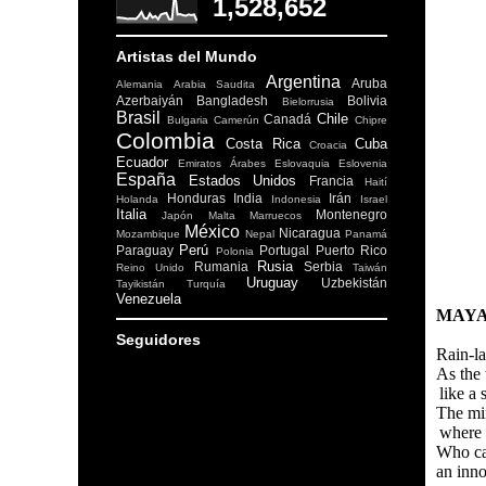
1,528,652
Artistas del Mundo
Argentina
Aruba
Alemania
Arabia Saudita
Azerbaiyán
Bangladesh
Bolivia
Bielorrusia
Brasil
Chile
Canadá
Bulgaria
Camerún
Chipre
Colombia
Costa Rica
Cuba
Croacia
Ecuador
Emiratos Árabes
Eslovaquia
Eslovenia
España
Estados Unidos
Francia
Haití
Honduras
India
Irán
Holanda
Indonesia
Israel
Italia
Montenegro
Japón
Malta
Marruecos
México
Nicaragua
Mozambique
Nepal
Panamá
Perú
Paraguay
Portugal
Puerto Rico
Polonia
Rusia
Rumania
Serbia
Reino Unido
Taiwán
Uruguay
Uzbekistán
Tayikistán
Turquía
Venezuela
MAYA
Seguidores
Rain-l
As the 
like a 
The mi
where 
Who can
an inno