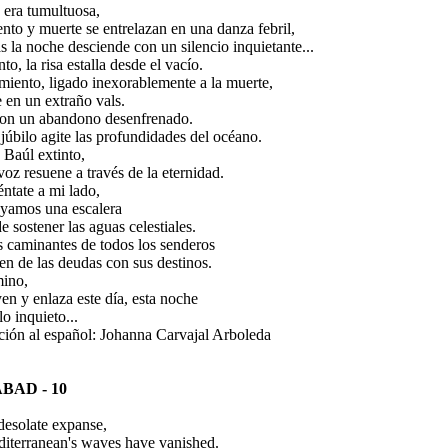
 era tumultuosa,
nto y muerte se entrelazan en una danza febril,
s la noche desciende con un silencio inquietante...
to, la risa estalla desde el vacío.
miento, ligado inexorablemente a la muerte,
e en un extraño vals.
 con un abandono desenfrenado.
júbilo agite las profundidades del océano.
 Baúl extinto,
voz resuene a través de la eternidad.
éntate a mi lado,
uyamos una escalera
e sostener las aguas celestiales.
s caminantes de todos los senderos
ren de las deudas con sus destinos.
mino,
en y enlaza este día, esta noche
elo inquieto...
ción al español: Johanna Carvajal Arboleda
BAD - 10
 desolate expanse,
diterranean's waves have vanished.