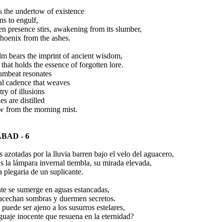
s the undertow of existence
ns to engulf,
n presence stirs, awakening from its slumber,
phoenix from the ashes.
lm bears the imprint of ancient wisdom,
t that holds the essence of forgotten lore.
umbeat resonates
al cadence that weaves
try of illusions
es are distilled
ew from the morning mist.
BAD - 6
 azotadas por la lluvia barren bajo el velo del aguacero,
s la lámpara invernal tiembla, su mirada elevada,
 plegaria de un suplicante.
te se sumerge en aguas estancadas,
acechan sombras y duermen secretos.
puede ser ajeno a los susurros estelares,
guaje inocente que resuena en la eternidad?