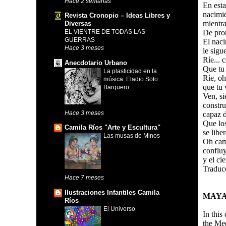
Hace 2 semanas
En esta
nacimie
Revista Cronopio – Ideas Libres y
mientra
Diversas
De pron
EL VIENTRE DE TODAS LAS
GUERRAS
El naci
Hace 3 meses
le sigu
Ríe...
Anecdotario Urbano
Que tu 
La plasticidad en la
Ríe, oh
música. Eladio Soto
que tu 
Barquero
Ven, si
constr
Hace 3 meses
capaz d
Que lo
Camila Ríos "Arte y Escultura"
se libe
Las musas de Minos
Oh ca
confluy
y el ci
Traduc
Hace 7 meses
Ilustraciones Infantiles Camila
MAYA
Ríos
El Universo
In this
the Me