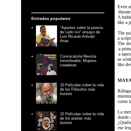
Even a
threate
A hidde
Entradas populares
like a 
"Apuntes sobre la poesía
de Ledo Ivo" ensayo de
The pa
Luis Ricardo Arévalo
a scrip
Arias
The dr
a prim
a tapes
Convocatoria Revista
as wish
Innombrable: Mujeres
like d
creadoras
MAYA
10 Películas sobre la vida
de los Filósofos más
Ráfagas
ilustres
mientra
como la
La men
10 Películas sobre la vida
donde 
de los poetas más
¿Quién 
ilustres
ese len