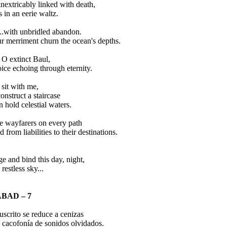
inextricably linked with death,
 in an eerie waltz.
..with unbridled abandon.
r merriment churn the ocean's depths.
 O extinct Baul,
ice echoing through eternity.
sit with me,
construct a staircase
n hold celestial waters.
e wayfarers on every path
d from liabilities to their destinations.
h,
e and bind this day, night,
 restless sky...
BAD – 7
scrito se reduce a cenizas
a cacofonía de sonidos olvidados.