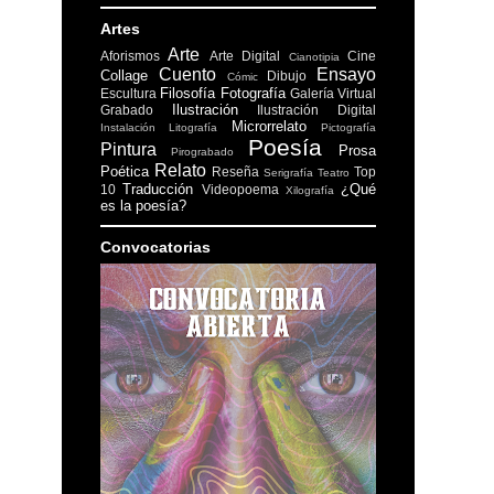
Artes
Arte
Aforismos
Arte Digital
Cine
Cianotipia
Cuento
Ensayo
Collage
Dibujo
Cómic
Filosofía
Fotografía
Escultura
Galería Virtual
Ilustración
Grabado
Ilustración Digital
Microrrelato
Instalación
Litografía
Pictografía
Poesía
Pintura
Prosa
Pirograbado
Relato
Poética
Reseña
Top
Serigrafía
Teatro
Traducción
¿Qué
10
Videopoema
Xilografía
es la poesía?
Convocatorias