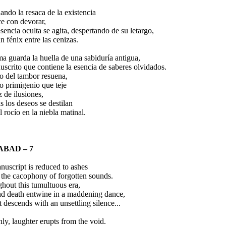
ndo la resaca de la existencia
e con devorar,
sencia oculta se agita, despertando de su letargo,
 fénix entre las cenizas.
a guarda la huella de una sabiduría antigua,
scrito que contiene la esencia de saberes olvidados.
do del tambor resuena,
o primigenio que teje
z de ilusiones,
s los deseos se destilan
 rocío en la niebla matinal.
BAD – 7
nuscript is reduced to ashes
 the cacophony of forgotten sounds.
hout this tumultuous era,
and death entwine in a maddening dance,
t descends with an unsettling silence...
y, laughter erupts from the void.