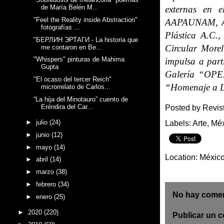
de María Belén M...
externas en e
"Feel the Reality inside Abstraction"
AAPAUNAM, Aso
fotografías ...
Plástica A.C.,
"БЕРЛИН ЭРТАГИ - La historia que
Circular Morel
me contaron en Be...
"Whispers" pinturas de Mahima
impulsa a part
Gupta
Galería “OPE
"El ocaso del tercer Reich"
“Homenaje a L
microrrelato de Carlos...
“La hija del Minotauro” cuento de
Eréndira del Car...
Posted by
Revis
►
julio
(24)
Labels:
Arte
,
Méx
►
junio
(12)
►
mayo
(14)
Location:
Méxic
►
abril
(14)
►
marzo
(38)
►
febrero
(34)
No hay comen
►
enero
(25)
►
2020
(220)
Publicar un 