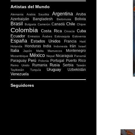
Artistas del Mundo
Argentina
Aruba
Alemania
Arabia Saudita
Azerbaiyán
Bangladesh
Bolivia
Bielorrusia
Brasil
Chile
Canadá
Bulgaria
Camerún
Chipre
Colombia
Costa Rica
Cuba
Croacia
Ecuador
Emiratos Árabes
Eslovaquia
Eslovenia
España
Estados Unidos
Francia
Haití
Honduras
India
Irán
Holanda
Indonesia
Israel
Italia
Montenegro
Japón
Malta
Marruecos
México
Nicaragua
Mozambique
Nepal
Panamá
Perú
Paraguay
Portugal
Puerto Rico
Polonia
Rusia
Rumania
Serbia
Reino Unido
Taiwán
Uruguay
Uzbekistán
Tayikistán
Turquía
Venezuela
Seguidores