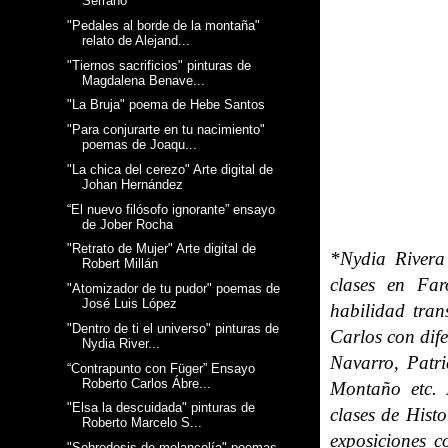
Serrano
"Pedales al borde de la montaña"
relato de Alejand...
"Tiernos sacrificios" pinturas de
Magdalena Benave...
"La Bruja" poema de Hebe Santos
"Para conjurarte en tu nacimiento"
poemas de Joaqu...
"La chica del cerezo" Arte digital de
Johan Hernández
“El nuevo filósofo ignorante” ensayo
de Jober Rocha
"Retrato de Mujer" Arte digital de
*Nydia Rivera 
Robert Millán
clases en Far
"Atomizador de tu pudor" poemas de
José Luis López
habilidad tra
"Dentro de ti el universo" pinturas de
Carlos con dif
Nydia River...
Navarro, Patr
“Contrapunto con Füger” Ensayo
Roberto Carlos Ábre...
Montaño etc. 
"Elsa la descuidada" pinturas de
clases de Hist
Roberto Marcelo S...
exposiciones 
"Sobredosis de melancolía" poemas