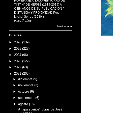
HOMENAJE A “LAS AVENTURAS DE
TINTIN” DE HERGÉ (1919-2019) A
CIEN AÑOS DE SU PUBLICACIÓN /
DISTANCIA Y PROXIMIDAD Por:
Michel Serres (1930-)
Hace 7 años
Mostrar todo
Huellas
►
2026
(139)
►
2025
(227)
►
2024
(96)
►
2023
(122)
►
2022
(63)
▼
2021
(203)
►
diciembre
(9)
►
noviembre
(3)
►
octubre
(6)
►
septiembre
(6)
▼
agosto
(18)
"Atrapa sueños" obras de José