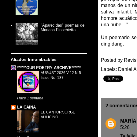
manos de un niñ
saliva infantil
hombre acuático
una nube…”
"Aparecidas" poemas de
Mariana Finochietto
Un poemario se 
ding dang.
Aliados Innombrables
Posted by
Revis
******OUR POETRY ARCHIVE******
Labels:
Daniel 
AUGUST 2026 V-12 N-5
Issue No. 137
Hace 1 semana
2 comentario
LA CAINA
EL CANTOR/JORGE
AULICINO
MARÍA
5:26
Te felic