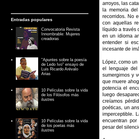
arroyos, las cat
la memoria del
recorridos. No e
Entradas populares
con aquellas r
líquido a través
Convocatoria Revista
Innombrable: Mujeres
en un idioma an
creadoras
entender si es
incesante de im
"Apuntes sobre la poesía
López, como un 
de Ledo Ivo" ensayo de
el lenguaje del
Luis Ricardo Arévalo
Arias
sumergirnos y ve
que muere ahogad
potencia el encu
10 Películas sobre la vida
luego desaparec
de los Filósofos más
ilustres
creíamos pérdi
poéticas, un ans
imperceptible. 
encuentran por 
10 Películas sobre la vida
de los poetas más
pesar del silenc
ilustres