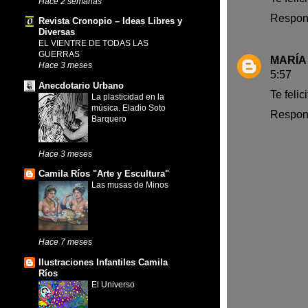
Hace 2 semanas
Respon
Revista Cronopio – Ideas Libres y
Diversas
EL VIENTRE DE TODAS LAS
GUERRAS
MARÍA
Hace 3 meses
5:57
Anecdotario Urbano
Te felic
La plasticidad en la
música. Eladio Soto
Respon
Barquero
Hace 3 meses
Camila Ríos "Arte y Escultura"
Las musas de Minos
Hace 7 meses
Ilustraciones Infantiles Camila
Ríos
El Universo