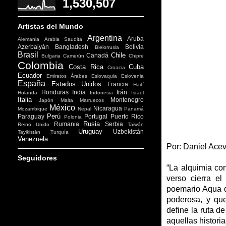
1,530,507
Artistas del Mundo
Argentina
Aruba
Alemania
Arabia Saudita
Azerbaiyán
Bangladesh
Bolivia
Bielorrusia
Brasil
Chile
Canadá
Bulgaria
Camerún
Chipre
Colombia
Costa Rica
Cuba
Croacia
Ecuador
Emiratos Árabes
Eslovaquia
Eslovenia
España
Estados Unidos
Francia
Haití
Honduras
India
Irán
Holanda
Indonesia
Israel
Italia
Montenegro
Japón
Malta
Marruecos
México
Nicaragua
Mozambique
Nepal
Panamá
Perú
Paraguay
Portugal
Puerto Rico
Polonia
Rusia
Rumania
Serbia
Reino Unido
Taiwán
Uruguay
Uzbekistán
Tayikistán
Turquía
Venezuela
Por: Daniel Ace
Seguidores
“La alquimia con
verso cierra el
poemario Aqua d
poderosa, y que
define la ruta de
aquellas histori