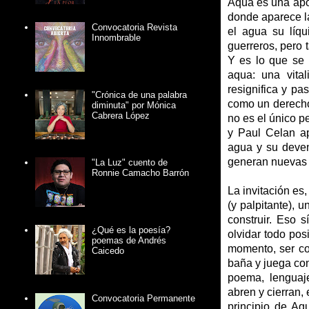
Aqua es una apol
donde aparece la
Convocatoria Revista
el agua su líq
Innombrable
guerreros, pero 
Y es lo que se 
aqua: una vital
resignifica y pa
"Crónica de una palabra
como un derecho 
diminuta" por Mónica
Cabrera López
no es el único p
y Paul Celan a
agua y su deven
generan nuevas 
"La Luz" cuento de
Ronnie Camacho Barrón
La invitación es
(y palpitante), 
construir. Eso 
¿Qué es la poesía?
olvidar todo posi
poemas de Andrés
momento, ser co
Caicedo
baña y juega con
poema, lenguaj
abren y cierran,
Convocatoria Permanente
principio de Aq