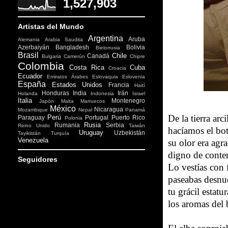
1,527,903
Artistas del Mundo
Argentina
Aruba
Alemania
Arabia Saudita
Azerbaiyán
Bangladesh
Bolivia
Bielorrusia
Brasil
Chile
Canadá
Bulgaria
Camerún
Chipre
Colombia
Costa Rica
Cuba
Croacia
Ecuador
Emiratos Árabes
Eslovaquia
Eslovenia
España
Estados Unidos
Francia
Haití
Honduras
India
Irán
Holanda
Indonesia
Israel
Italia
Montenegro
Japón
Malta
Marruecos
México
Nicaragua
Mozambique
Nepal
Panamá
De la tierra arci
Perú
Paraguay
Portugal
Puerto Rico
Polonia
Rusia
Rumania
Serbia
Reino Unido
Taiwán
hacíamos el bot
Uruguay
Uzbekistán
Tayikistán
Turquía
Venezuela
su olor era agr
digno de conten
Seguidores
Lo vestías con 
paseabas desnu
tu grácil estatu
los aromas del 