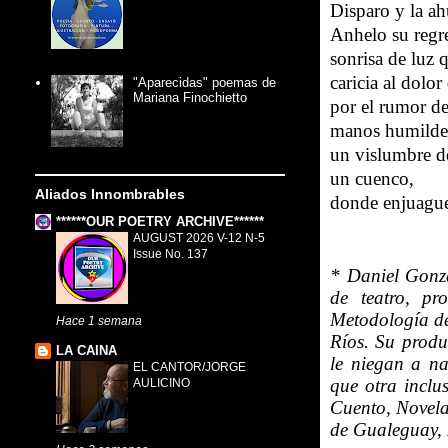
Disparo y la a
Anhelo su regr
sonrisa de luz
caricia al dolo
"Aparecidas" poemas de
Mariana Finochietto
por el rumor de
manos humildes
un vislumbre d
un cuenco,
Aliados Innombrables
donde enjuague
******OUR POETRY ARCHIVE******
AUGUST 2026 V-12 N-5
Issue No. 137
*
Daniel Gonzá
de teatro, pr
Metodología de
Hace 1 semana
Ríos. Su produ
LA CAINA
le niegan a na
EL CANTOR/JORGE
que otra inclu
AULICINO
Cuento, Novela,
de Gualeguay, 