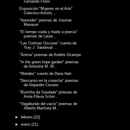
Fernando Florio
Exposición "Mujeres en el Arte"
Colectivo Artístic...
"Aprender" poemas de Josimar
Manaure
"El tiempo vuela y huele a poesía"
poemas de Laure...
"Las Cortinas Oscuras" cuento de
Yury J. Sandoval ...
"Ánima" poemas de Andrés Ocampo
"In the green hope garden" poemas
de Antonina M. W...
"Metales" cuento de Dana Hart
"Descanso en la cosecha" poemas
de Alejandro Cesario
"Burrinha da Saudade" pinturas de
Anna Flávia Schm...
"Vagabundo del vacío" poemas de
Alberto Martínez-M...
►
febrero
(22)
►
enero
(21)