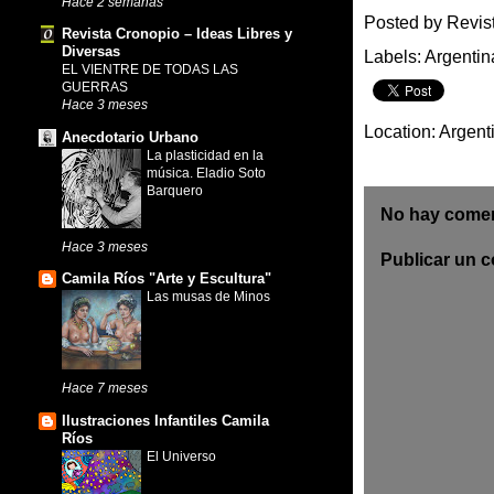
Hace 2 semanas
Posted by
Revis
Revista Cronopio – Ideas Libres y
Diversas
Labels:
Argentin
EL VIENTRE DE TODAS LAS
GUERRAS
Hace 3 meses
Location:
Argent
Anecdotario Urbano
La plasticidad en la
música. Eladio Soto
Barquero
No hay comen
Hace 3 meses
Publicar un 
Camila Ríos "Arte y Escultura"
Las musas de Minos
Hace 7 meses
Ilustraciones Infantiles Camila
Ríos
El Universo