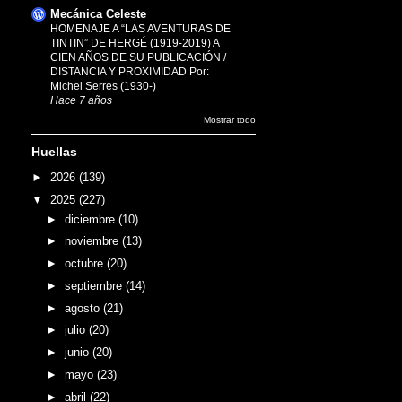
Mecánica Celeste
HOMENAJE A “LAS AVENTURAS DE
TINTIN” DE HERGÉ (1919-2019) A
CIEN AÑOS DE SU PUBLICACIÓN /
DISTANCIA Y PROXIMIDAD Por:
Michel Serres (1930-)
Hace 7 años
Mostrar todo
Huellas
►
2026
(139)
▼
2025
(227)
►
diciembre
(10)
►
noviembre
(13)
►
octubre
(20)
►
septiembre
(14)
►
agosto
(21)
►
julio
(20)
►
junio
(20)
►
mayo
(23)
►
abril
(22)