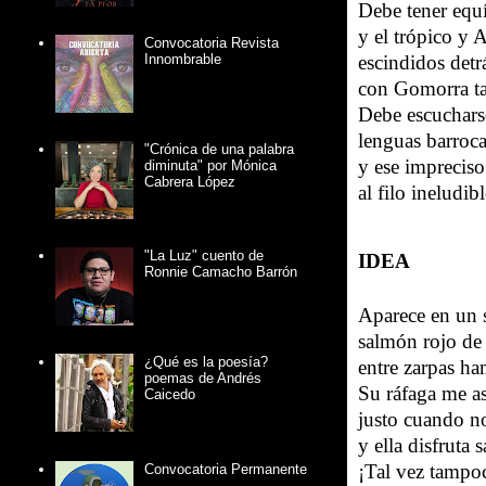
Debe tener equ
y el trópico y 
Convocatoria Revista
Innombrable
escindidos detr
con Gomorra ta
Debe escuchars
lenguas barroca
"Crónica de una palabra
y ese impreciso
diminuta" por Mónica
Cabrera López
al filo ineludib
"La Luz" cuento de
IDEA
Ronnie Camacho Barrón
Aparece en un 
salmón rojo de
¿Qué es la poesía?
entre zarpas ha
poemas de Andrés
Su ráfaga me as
Caicedo
justo cuando no
y ella disfruta
¡Tal vez tampoc
Convocatoria Permanente