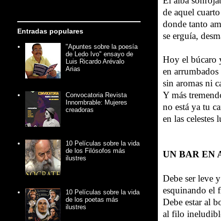
El alba sonrojab
de aquel cuarto
donde tanto am
Entradas populares
se erguía, des
"Apuntes sobre la poesía
de Ledo Ivo" ensayo de
Hoy el búcaro y
Luis Ricardo Arévalo
Arias
en arrumbados e
sin aromas ni c
Y más tremend
Convocatoria Revista
Innombrable: Mujeres
no está ya tu 
creadoras
en las celestes 
10 Películas sobre la vida
de los Filósofos más
UN BAR EN
ilustres
Debe ser leve y
esquinando el 
10 Películas sobre la vida
de los poetas más
Debe estar al b
ilustres
al filo ineludib