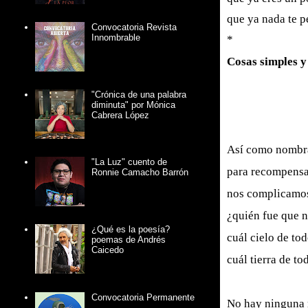
que ya nada te p
Convocatoria Revista
Innombrable
*
Cosas simples y
"Crónica de una palabra
diminuta" por Mónica
Cabrera López
Así como nombra
"La Luz" cuento de
para recompensar
Ronnie Camacho Barrón
nos complicamos
¿quién fue que n
¿Qué es la poesía?
cuál cielo de tod
poemas de Andrés
Caicedo
cuál tierra de to
Convocatoria Permanente
No hay ninguna r