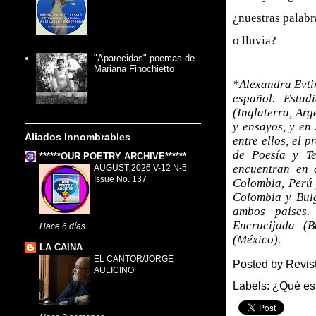
¿nuestras palabr
o lluvia?
"Aparecidas" poemas de
Mariana Finochietto
*Alexandra Evti
español. Estud
(Inglaterra, Arg
y ensayos, y en
Aliados Innombrables
entre ellos, el
de Poesía y Te
******OUR POETRY ARCHIVE******
encuentran en d
AUGUST 2026 V-12 N-5
Issue No. 137
Colombia, Perú 
Colombia y Bulg
ambos países.
Encrucijada (B
Hace 6 días
(México).
LA CAINA
EL CANTOR/JORGE
Posted by
Revis
AULICINO
Labels:
¿Qué es 