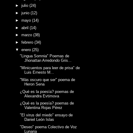
►
julio
(24)
►
junio
(12)
►
mayo
(14)
►
abril
(14)
►
marzo
(38)
►
febrero
(34)
▼
enero
(25)
"Lingua Somnia" Poemas de
Jhonattan Arredondo Gris...
"Minicuentos para leer de prisa" de
Luis Ernesto M...
"Más oscuro que ser" poema de
Heron Sena
¿Qué es la poesía? poemas de
Alexandra Evtimova
¿Qué es la poesía? poemas de
Valentina Rojas Pérez
"El virus del miedo" ensayo de
Daniel León Islas
"Deseo" poema Colectivo de Voz
Lunaria