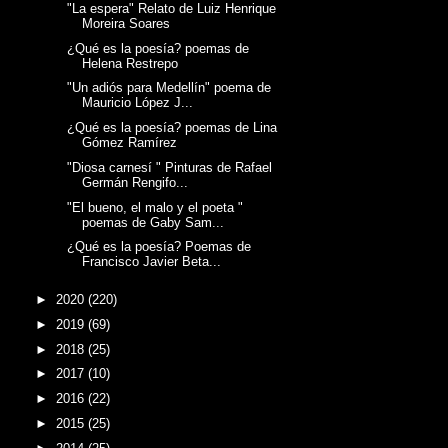
"La espera" Relato de Luiz Henrique
Moreira Soares
¿Qué es la poesía? poemas de
Helena Restrepo
"Un adiós para Medellín" poema de
Mauricio López J...
¿Qué es la poesía? poemas de Lina
Gómez Ramírez
"Diosa carnesí " Pinturas de Rafael
Germán Rengifo...
"El bueno, el malo y el poeta "
poemas de Gaby Sam...
¿Qué es la poesía? Poemas de
Francisco Javier Beta...
►
2020
(220)
►
2019
(69)
►
2018
(25)
►
2017
(10)
►
2016
(22)
►
2015
(25)