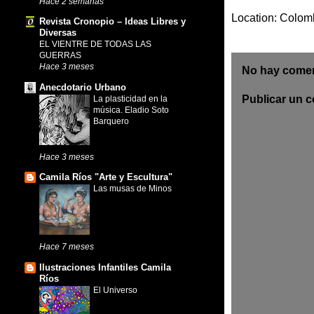
Hace 2 semanas
Location:
Colom
Revista Cronopio – Ideas Libres y
Diversas
EL VIENTRE DE TODAS LAS
GUERRAS
Hace 3 meses
No hay comen
Anecdotario Urbano
Publicar un 
La plasticidad en la
música. Eladio Soto
Barquero
Hace 3 meses
Camila Ríos "Arte y Escultura"
Las musas de Minos
Hace 7 meses
Ilustraciones Infantiles Camila
Ríos
El Universo