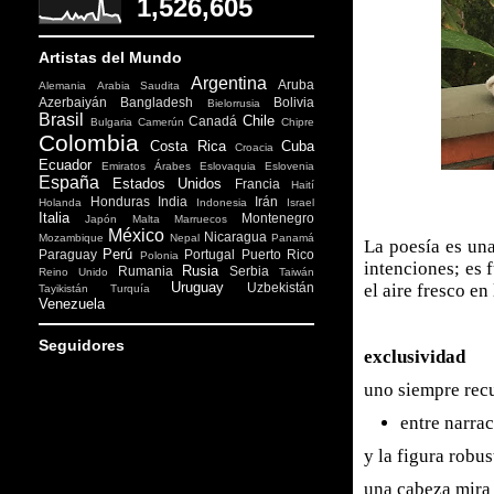
1,526,605
Artistas del Mundo
Argentina
Aruba
Alemania
Arabia Saudita
Azerbaiyán
Bangladesh
Bolivia
Bielorrusia
Brasil
Chile
Canadá
Bulgaria
Camerún
Chipre
Colombia
Costa Rica
Cuba
Croacia
Ecuador
Emiratos Árabes
Eslovaquia
Eslovenia
España
Estados Unidos
Francia
Haití
Honduras
India
Irán
Holanda
Indonesia
Israel
Italia
Montenegro
Japón
Malta
Marruecos
México
Nicaragua
Mozambique
Nepal
Panamá
La poesía es una
Perú
Paraguay
Portugal
Puerto Rico
Polonia
intenciones; es f
Rusia
Rumania
Serbia
Reino Unido
Taiwán
Uruguay
Uzbekistán
el aire fresco e
Tayikistán
Turquía
Venezuela
Seguidores
exclusividad
uno siempre rec
entre narra
y la figura robus
una cabeza mira a