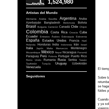
1,524,980
Artistas del Mundo
Argentina
Aruba
Alemania
Arabia Saudita
Azerbaiyán
Bangladesh
Bolivia
Bielorrusia
Brasil
Chile
Canadá
Bulgaria
Camerún
Chipre
Colombia
Costa Rica
Cuba
Croacia
Ecuador
Emiratos Árabes
Eslovaquia
Eslovenia
España
Estados Unidos
Francia
Haití
Honduras
India
Irán
Holanda
Indonesia
Israel
Italia
Montenegro
Japón
Malta
Marruecos
México
Nicaragua
Mozambique
Nepal
Panamá
Perú
Paraguay
Portugal
Puerto Rico
Polonia
Rusia
Rumania
Serbia
Reino Unido
Taiwán
Uruguay
Uzbekistán
Tayikistán
Turquía
Venezuela
El tiemp
Seguidores
Sobre l
retumba
se haga
fútiles 
Cuando 
y ya so
viajeros