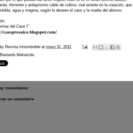
nte, hirviente y antiquísimo caldo de cultivo, mal errante en la creación, qu
 niebla, agua y magma, según lo deseen el caos y la madre del abismo.
ión:
omías del Caos I"
://caosprosaico.blogspot.com/
 by
Revista Innombrable
at
mayo 31, 2011
Bastardo Malnacido
ay comentarios:
icar un comentario