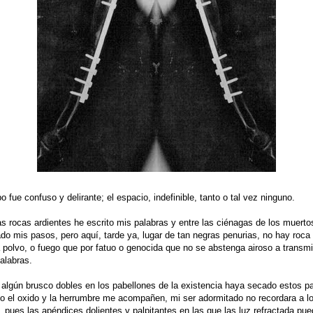
o fue confuso y delirante; el espacio, indefinible, tanto o tal vez ninguno.
as rocas ardientes he escrito mis palabras y entre las ciénagas de los muerto
do mis pasos, pero aquí, tarde ya, lugar de tan negras penurias, no hay roca
 polvo, o fuego que por fatuo o genocida que no se abstenga airoso a transmi
palabras.
algún brusco dobles en los pabellones de la existencia haya secado estos p
lo el oxido y la herrumbre me acompañen, mi ser adormitado no recordara a l
, pues las apéndices dolientes y palpitantes en las que las luz refractada pu