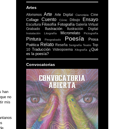
Artes
Arte
Aforismos
Arte Digital
Cine
Cianotipia
Cuento
Ensayo
Collage
Dibujo
Cómic
Filosofía
Fotografía
Escultura
Galería Virtual
Ilustración
Grabado
Ilustración Digital
Microrrelato
Instalación
Litografía
Pictografía
Poesía
Pintura
Prosa
Pirograbado
Relato
Poética
Reseña
Top
Serigrafía
Teatro
Traducción
¿Qué
10
Videopoema
Xilografía
es la poesía?
Convocatorias
s han
 que no
tir mis
antanos
os
ede