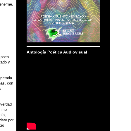
tenerme.
Antología Poética Audiovisual
n poco
tado y
rietada
nas, con
o
 verdad
, me
nía,
visto por
cio