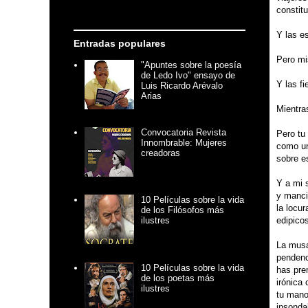
constit
Y las es
Entradas populares
Pero mi
"Apuntes sobre la poesía
de Ledo Ivo" ensayo de
Y las f
Luis Ricardo Arévalo
Arias
Mientra
Convocatoria Revista
Pero tu
Innombrable: Mujeres
como un
creadoras
sobre e
Y a mi 
y manci
10 Películas sobre la vida
la locu
de los Filósofos más
edipicos
ilustres
La musa
pendenc
10 Películas sobre la vida
has pre
de los poetas más
irónica 
ilustres
tu mano
insondab