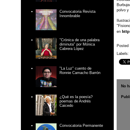
Burbujea
polvo y
Convocatoria Revista
Innombrable
Ilustrac
"Fision
http
en
"Crónica de una palabra
diminuta" por Mónica
Posted
Cabrera López
Labels:
"La Luz" cuento de
Ronnie Camacho Barrón
No h
Publ
¿Qué es la poesía?
poemas de Andrés
Caicedo
Convocatoria Permanente