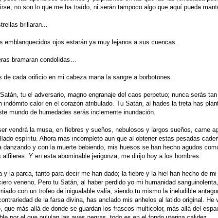
uirse, no son lo que me ha traído, ni serán tampoco algo que aquí pueda man
trellas brillaran...
s emblanquecidos ojos estarán ya muy lejanos a sus cuencas.
ieras bramaran condolidas…
s de cada orificio en mi cabeza mana la sangre a borbotones.
 Satán, tu el adversario, magno engranaje del caos perpetuo; nunca serás ta
 indómito calor en el corazón atribulado. Tu Satán, al hades la treta has plan
ste mundo de humedades serás inclemente inundación.
ser vendrá la musa, en fiebres y sueños, nebulosos y largos sueños, carne ag
llado espíritu. Ahora mas incompleto aun que al obtener estas pesadas cade
ra danzando y con la muerte bebiendo, mis huesos se han hecho agudos com
 alfileres. Y en esta abominable jerigonza, me dirijo hoy a los hombres:
 y la parca, tanto para decir me han dado; la fiebre y la hiel han hecho de mi
iero veneno, Pero tu Satán, al haber perdido yo mi humanidad sanguinolenta
miado con un trofeo de inigualable valía, siendo tu mismo la ineludible antago
contrariedad de la farsa divina, has anclado mis anhelos al latido original. He 
, que más allá de donde se guardan los frascos multicolor, más allá del espa
le por el que pululan las aves negras, todo es en el fondo uterina calidez.