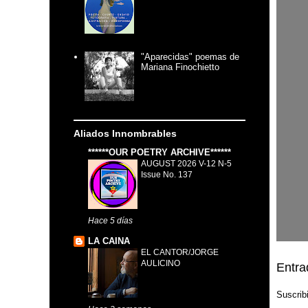
"Aparecidas" poemas de
Mariana Finochietto
Aliados Innombrables
******OUR POETRY ARCHIVE******
AUGUST 2026 V-12 N-5
Issue No. 137
Hace 5 días
LA CAINA
EL CANTOR/JORGE
AULICINO
Entra
Suscrib