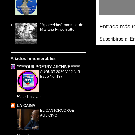
"Aparecidas" poemas de
Entrada más r
Mariana Finochietto
Suscribirse a:
En
Aliados Innombrables
******OUR POETRY ARCHIVE******
AUGUST 2026 V-12 N-5
Issue No. 137
Hace 1 semana
LA CAINA
EL CANTOR/JORGE
AULICINO