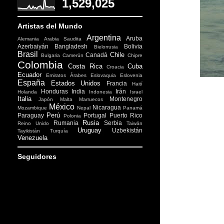
1,529,025
Artistas del Mundo
Argentina
Aruba
Alemania
Arabia Saudita
Azerbaiyán
Bangladesh
Bolivia
Bielorrusia
Brasil
Chile
Canadá
Bulgaria
Camerún
Chipre
Colombia
Costa Rica
Cuba
Croacia
Ecuador
Emiratos Árabes
Eslovaquia
Eslovenia
España
Estados Unidos
Francia
Haití
Honduras
India
Irán
Holanda
Indonesia
Israel
Italia
Montenegro
Japón
Malta
Marruecos
México
Nicaragua
Mozambique
Nepal
Panamá
Perú
Paraguay
Portugal
Puerto Rico
Polonia
Rusia
Rumania
Serbia
Reino Unido
Taiwán
Uruguay
Uzbekistán
Tayikistán
Turquía
Venezuela
Seguidores