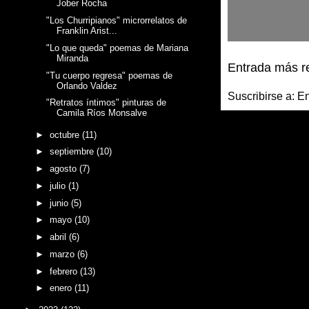
Jober Rocha
"Los Churripianos" microrrelatos de
Franklin Arist...
"Lo que queda" poemas de Mariana
Miranda
Entrada más r
"Tu cuerpo regresa" poemas de
Orlando Valdez
Suscribirse a:
En
"Retratos íntimos" pinturas de
Camila Ríos Monsalve
►
octubre
(11)
►
septiembre
(10)
►
agosto
(7)
►
julio
(1)
►
junio
(5)
►
mayo
(10)
►
abril
(6)
►
marzo
(6)
►
febrero
(13)
►
enero
(11)