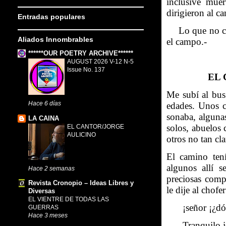
inclusive mue
dirigieron al ca
Entradas populares
-
Lo que no co
Aliados Innombrables
el campo.
-
******OUR POETRY ARCHIVE******
AUGUST 2026 V-12 N-5
Issue No. 137
EL 
Me subí al bus
Hace 6 días
edades. Unos co
sonaba, alguna
LA CAINA
solos, abuelos
EL CANTOR/JORGE
AULICINO
otros no tan cla
El camino tení
algunos allí 
Hace 2 semanas
preciosas compu
Revista Cronopio – Ideas Libres y
le dije al chofer
Diversas
EL VIENTRE DE TODAS LAS
-
¡señor ¡¿d
GUERRAS
Hace 3 meses
-
Tranquilo j