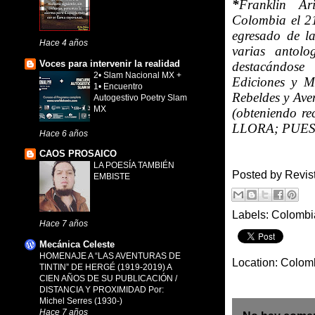
*
Franklin Ar
Colombia el 21
egresado de l
Hace 4 años
varias antolo
Voces para intervenir la realidad
destacándose
2• Slam Nacional MX +
Ediciones y Mi
1• Encuentro
Rebeldes y Ave
Autogestivo Poetry Slam
MX
(obteniendo 
LLORA; PUES
Hace 6 años
CAOS PROSAICO
LA POESÍA TAMBIÉN
Posted by
Revis
EMBISTE
Labels:
Colombi
Hace 7 años
Mecánica Celeste
HOMENAJE A “LAS AVENTURAS DE
Location:
Colom
TINTIN” DE HERGÉ (1919-2019) A
CIEN AÑOS DE SU PUBLICACIÓN /
DISTANCIA Y PROXIMIDAD Por:
Michel Serres (1930-)
Hace 7 años