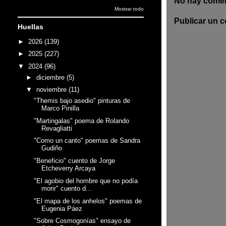
No hay comen
Mostrar todo
Publicar un 
Huellas
►
2026
(139)
►
2025
(227)
▼
2024
(96)
►
diciembre
(5)
▼
noviembre
(11)
"Themis bajo asedio" pinturas de
Marco Pinilla
"Martingalas" poema de Rolando
Revagliatti
"Como un canto" poemas de Sandra
Gudiño
"Beneficio" cuento de Jorge
Etcheverry Arcaya
"El agobio del hombre que no podía
morir" cuento d...
"El mapa de los anhelos" poemas de
Eugenia Páez
"Sobre Cosmogonías" ensayo de