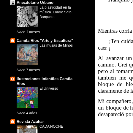
Anecdotario Urbano
La plasticidad en la
-
música. Eladio Soto
Barquero
Mientras corría 
Hace 3 meses
-
¡Ten cuid
Camila Ríos "Arte y Escultura"
Las musas de Minos
caer ¡
Al avanzar un
camino. Creí q
pero al tomarm
Hace 7 meses
también me q
Ilustraciones Infantiles Camila
bloque de hie
Ríos
El Universo
claramente de l
Mi compañero, 
un bloque de hi
Hace 4 años
desapareció por
Revista Azahar
CADA NOCHE