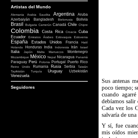
Artistas del Mundo
Argentina
Aruba
Alemania
Arabia Saudita
Azerbaiyán
Bangladesh
Bolivia
Bielorrusia
Brasil
Chile
Canadá
Bulgaria
Camerún
Chipre
Colombia
Costa Rica
Cuba
Croacia
Ecuador
Emiratos Árabes
Eslovaquia
Eslovenia
España
Estados Unidos
Francia
Haití
Honduras
India
Irán
Holanda
Indonesia
Israel
Italia
Montenegro
Japón
Malta
Marruecos
México
Nicaragua
Mozambique
Nepal
Panamá
Perú
Paraguay
Portugal
Puerto Rico
Polonia
Rusia
Rumania
Serbia
Reino Unido
Taiwán
Uruguay
Uzbekistán
Tayikistán
Turquía
Venezuela
Sus antenas me
poco tiempo; su
Seguidores
cuando agarré
debíamos salir 
Cada vez los C
salvaría de una
Y sí, fue cuan
mis oídos mien