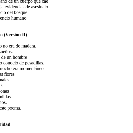
mano de un cuerpo que cae
ja evidencias de asesinato.
ncio del bosque
ilencio humano.
o (Versión II)
o no era de madera,
sueños.
 de un hombre
o conoció de pesadillas.
inocho era momentáneo
s flores
males
as
sonas
adillas
ños.
ste poema.
idad