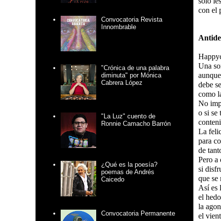
solo le
con el 
Convocatoria Revista
Innombrable
Antide
Happyc
Una so
"Crónica de una palabra
aunque 
diminuta" por Mónica
Cabrera López
debe se
como l
No impo
o si se
"La Luz" cuento de
conteni
Ronnie Camacho Barrón
La feli
para co
de tant
Pero a 
¿Qué es la poesía?
si disf
poemas de Andrés
que se 
Caicedo
Así es 
el hedo
la agon
Convocatoria Permanente
el vien