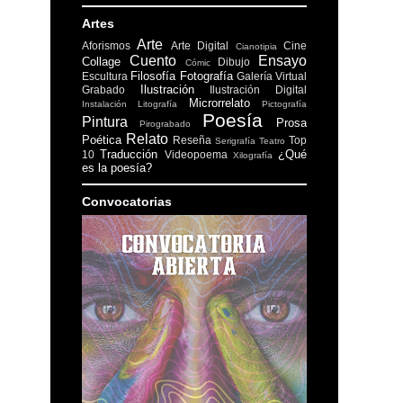
Artes
Arte
Aforismos
Arte Digital
Cine
Cianotipia
Cuento
Ensayo
Collage
Dibujo
Cómic
Filosofía
Fotografía
Escultura
Galería Virtual
Ilustración
Grabado
Ilustración Digital
Microrrelato
Instalación
Litografía
Pictografía
Poesía
Pintura
Prosa
Pirograbado
Relato
Poética
Reseña
Top
Serigrafía
Teatro
Traducción
¿Qué
10
Videopoema
Xilografía
es la poesía?
Convocatorias