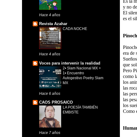
Es la 
y no de
El sile
Hace 4 años
es el s
Revista Azahar
CADA NOCHE
Pinoch
Pinoch
era de 
Hace 4 años
Sueños
Voces para intervenir la realidad
que sol
2• Slam Nacional MX +
Pero P
1• Encuentro
como la
Autogestivo Poetry Slam
los ani
MX
las roc
las per
Hace 6 años
las pes
CAOS PROSAICO
los sue
LA POESÍA TAMBIÉN
Como e
EMBISTE
Human
Hace 7 años