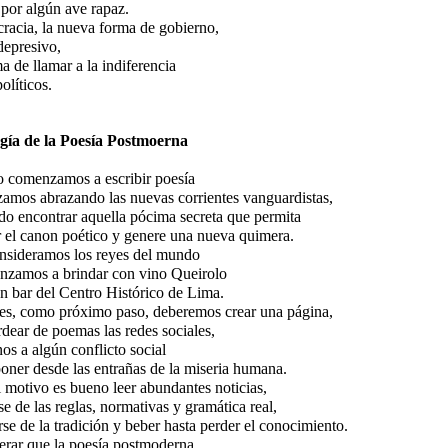
por algún ave rapaz.
racia, la nueva forma de gobierno,
depresivo,
a de llamar a la indiferencia
políticos.
gía de la Poesía Postmoerna
 comenzamos a escribir poesía
amos abrazando las nuevas corrientes vanguardistas,
o encontrar aquella pócima secreta que permita
r el canon poético y genere una nueva quimera.
nsideramos los reyes del mundo
nzamos a brindar con vino Queirolo
n bar del Centro Histórico de Lima.
es, como próximo paso, deberemos crear una página,
ear de poemas las redes sociales,
nos a algún conflicto social
ner desde las entrañas de la miseria humana.
l motivo es bueno leer abundantes noticias,
se de las reglas, normativas y gramática real,
rse de la tradición y beber hasta perder el conocimiento.
erar que la poesía postmoderna