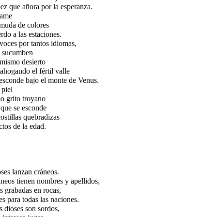
ez que añora por la esperanza.
fame
 muda de colores
rdo a las estaciones.
voces por tantos idiomas,
s sucumben
 mismo desierto
ahogando el fértil valle
 esconde bajo el monte de Venus.
 piel
mo grito troyano
 que se esconde
costillas quebradizas
ctos de la edad.
ses lanzan cráneos.
neos tienen nombres y apellidos,
as grabadas en rocas,
s para todas las naciones.
s dioses son sordos,