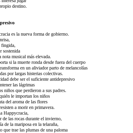
s interesa jugar
propio destino.
presivo
racia es la nueva forma de gobierno.
nrisa,
fingida,
r sostenida
a nota musical más elevada.
rta si la muerte ronda desde fuera del cuerpo
 transforma en un aliviador parto de melancolías
das por largas histerias colectivas.
cidad debe ser el suficiente antidepresivo
ntener las lágrimas
os niños que perdieron a sus padres.
quién le importan los niños
ruta del aroma de las flores
resisten a morir en primavera.
la Happycracia,
r de las rocas durante el invierno,
ía de la mariposa en la telaraña,
to que trae las plumas de una paloma