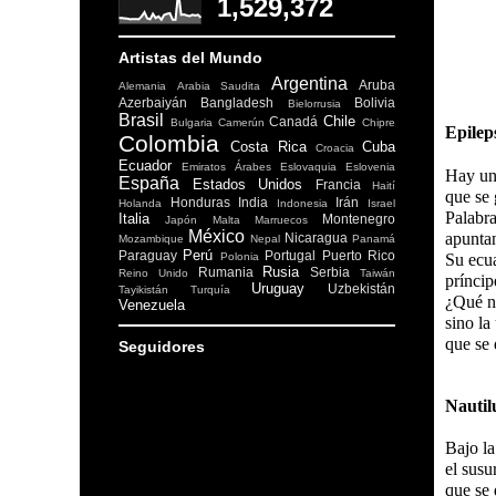
1,529,372
Artistas del Mundo
Argentina
Aruba
Alemania
Arabia Saudita
Azerbaiyán
Bangladesh
Bolivia
Bielorrusia
Brasil
Chile
Canadá
Bulgaria
Camerún
Chipre
Epilep
Colombia
Costa Rica
Cuba
Croacia
Ecuador
Emiratos Árabes
Eslovaquia
Eslovenia
Hay un
España
Estados Unidos
Francia
Haití
que se 
Honduras
India
Irán
Holanda
Indonesia
Israel
Palabra
Italia
Montenegro
Japón
Malta
Marruecos
México
apuntan
Nicaragua
Mozambique
Nepal
Panamá
Perú
Paraguay
Portugal
Puerto Rico
Polonia
Su ecua
Rusia
Rumania
Serbia
Reino Unido
Taiwán
príncip
Uruguay
Uzbekistán
Tayikistán
Turquía
¿Qué n
Venezuela
sino la
que se 
Seguidores
Nautil
Bajo la
el susu
que se 