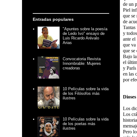
de un p
Piel in
que se
Entradas populares
de acue
Tantas 
"Apuntes sobre la poesía
y todo
de Ledo Ivo" ensayo de
Luis Ricardo Arévalo
ante el
Arias
que va 
que se
Bajo la
Convocatoria Revista
el últi
Innombrable: Mujeres
y París
creadoras
en las 
por efe
10 Películas sobre la vida
de los Filósofos más
Dioses
ilustres
Los dio
Los crá
10 Películas sobre la vida
histori
de los poetas más
mensaje
ilustres
Pero lo