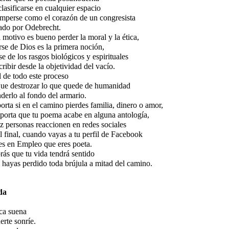
lasificarse en cualquier espacio
omperse como el corazón de un congresista
ado por Odebrecht.
l motivo es bueno perder la moral y la ética,
rse de Dios es la primera noción,
se de los rasgos biológicos y espirituales
cribir desde la objetividad del vacío.
l de todo este proceso
que destrozar lo que quede de humanidad
derlo al fondo del armario.
rta si en el camino pierdes familia, dinero o amor,
porta que tu poema acabe en alguna antología,
z personas reaccionen en redes sociales
l final, cuando vayas a tu perfil de Facebook
es en Empleo que eres poeta.
rás que tu vida tendrá sentido
hayas perdido toda brújula a mitad del camino.
da
ca suena
erte sonríe.