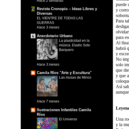
Hace 2 semanas
puede c
Revista Cronopio – Ideas Libres y
y corr
Diversas
soborn
EL VIENTRE DE TODAS LAS
Para ta
GUERRAS
desliga
Hace 3 meses
olvidar
Anecdotario Urbano
para es
La plasticidad en la
Al fina
música. Eladio Soto
habrá 
Barquero
y escon
No impo
solo im
Hace 3 meses
que die
Camila Ríos "Arte y Escultura"
y que a
Las musas de Minos
coloqu
Así sab
aunque 
Hace 7 meses
Leyen
Ilustraciones Infantiles Camila
Ríos
Una ro
El Universo
y la mu