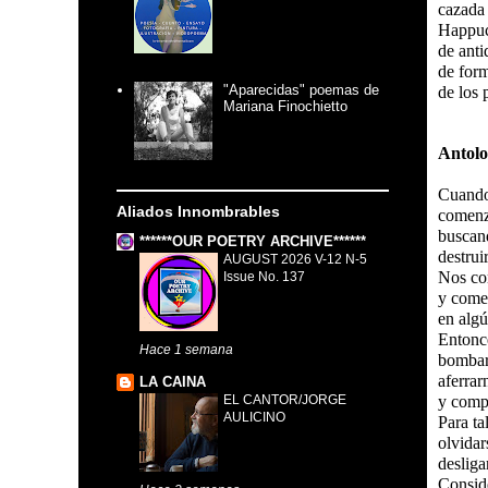
cazada 
Happuc
de anti
de form
"Aparecidas" poemas de
de los 
Mariana Finochietto
Antolo
Cuando
Aliados Innombrables
comenz
buscand
******OUR POETRY ARCHIVE******
destrui
AUGUST 2026 V-12 N-5
Nos co
Issue No. 137
y come
en algú
Entonc
Hace 1 semana
bombard
aferrar
LA CAINA
EL CANTOR/JORGE
y compo
AULICINO
Para ta
olvidar
desliga
Consid