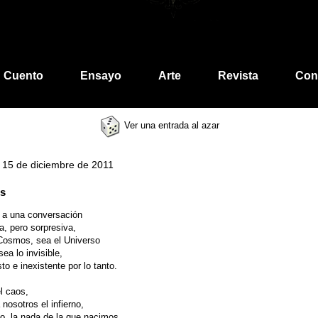
Cuento
Ensayo
Arte
Revista
Con
Ver una entrada al azar
, 15 de diciembre de 2011
os
 a una conversación
a, pero sorpresiva,
Cosmos, sea el Universo
sea lo invisible,
sto e inexistente por lo tanto.
l caos,
nosotros el infierno,
no, la nada de la que nacimos,