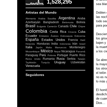
1,528,295
sea blan
Artistas del Mundo
Doblen 
las noc
Argentina
Aruba
Alemania
Arabia Saudita
todo se
Azerbaiyán
Bangladesh
Bolivia
Bielorrusia
para pod
Brasil
Chile
Canadá
Bulgaria
Camerún
Chipre
Colombia
Costa Rica
Cuba
Croacia
Descien
Ecuador
Emiratos Árabes
Eslovaquia
Eslovenia
los gri
España
Estados Unidos
Francia
Haití
bajen y 
Honduras
India
Irán
Holanda
Indonesia
Israel
la muert
Italia
Montenegro
Japón
Malta
Marruecos
México
a los c
Nicaragua
Mozambique
Nepal
Panamá
Perú
Paraguay
Portugal
Puerto Rico
Polonia
Rusia
Rumania
Serbia
Reino Unido
Taiwán
Se abre
Uruguay
Uzbekistán
Tayikistán
Turquía
la mayor
Venezuela
los otro
el teló
Seguidores
no es n
lo más 
El homb
desdich
de cuare
Dios…