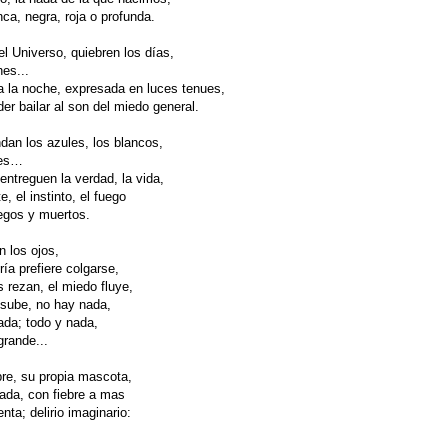
ca, negra, roja o profunda.
el Universo, quiebren los días,
hes...
a la noche, expresada en luces tenues,
er bailar al son del miedo general.
dan los azules, los blancos,
ses…
entreguen la verdad, la vida,
e, el instinto, el fuego
iegos y muertos.
n los ojos,
ía prefiere colgarse,
s rezan, el miedo fluye,
n sube, no hay nada,
ada; todo y nada,
grande...
re, su propia mascota,
ada, con fiebre a mas
nta; delirio imaginario: