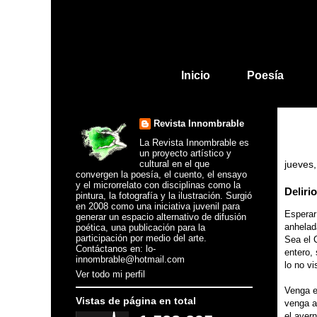
Inicio
Poesía
Revista Innombrable
La Revista Innombrable es
un proyecto artístico y
cultural en el que
jueves
convergen la poesía, el cuento, el ensayo
y el microrrelato con disciplinas como la
Deliri
pintura, la fotografía y la ilustración. Surgió
en 2008 como una iniciativa juvenil para
Esperar
generar un espacio alternativo de difusión
anhelad
poética, una publicación para la
participación por medio del arte.
Sea el 
Contáctanos en: lo-
entero, 
innombrable@hotmail.com
lo no vi
Ver todo mi perfil
Venga e
Vistas de página en total
venga a 
el aver