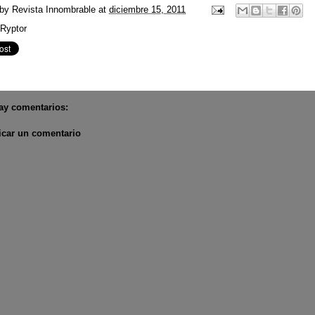
 by
Revista Innombrable
at
diciembre 15, 2011
Ryptor
ay comentarios:
icar un comentario