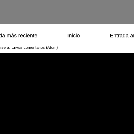
da más reciente
Inicio
Entrada a
irse a:
Enviar comentarios (Atom)