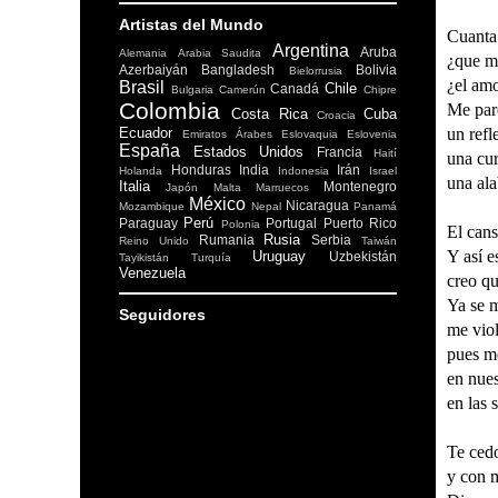
Artistas del Mundo
Cuanta 
Argentina
Aruba
Alemania
Arabia Saudita
¿que m
Azerbaiyán
Bangladesh
Bolivia
Bielorrusia
¿el amo
Brasil
Chile
Canadá
Bulgaria
Camerún
Chipre
Colombia
Me par
Costa Rica
Cuba
Croacia
Ecuador
un refl
Emiratos Árabes
Eslovaquia
Eslovenia
España
Estados Unidos
Francia
Haití
una cur
Honduras
India
Irán
Holanda
Indonesia
Israel
una ala
Italia
Montenegro
Japón
Malta
Marruecos
México
Nicaragua
Mozambique
Nepal
Panamá
Perú
Paraguay
Portugal
Puerto Rico
Polonia
El cans
Rusia
Rumania
Serbia
Reino Unido
Taiwán
Y así e
Uruguay
Uzbekistán
Tayikistán
Turquía
Venezuela
creo qu
Ya se m
Seguidores
me vio
pues me
en nues
en las 
Te cedo
y con m