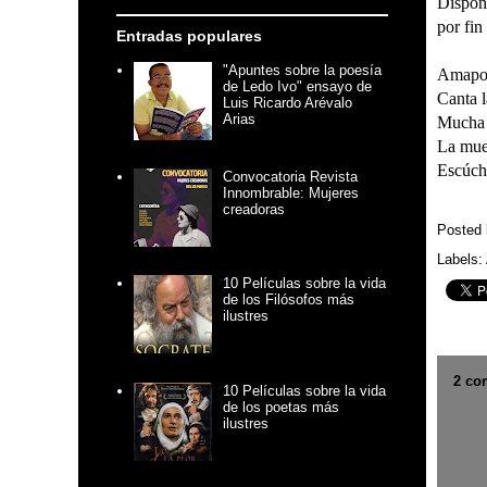
Dispon
por fin
Entradas populares
"Apuntes sobre la poesía
Amapol
de Ledo Ivo" ensayo de
Canta l
Luis Ricardo Arévalo
Arias
Mucha r
La muer
Escúch
Convocatoria Revista
Innombrable: Mujeres
creadoras
Posted
Labels:
10 Películas sobre la vida
de los Filósofos más
ilustres
2 co
10 Películas sobre la vida
de los poetas más
ilustres