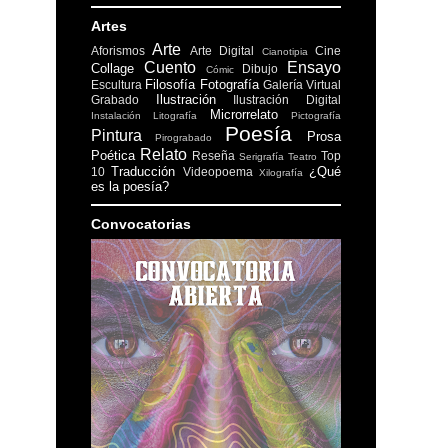
Artes
Arte
Aforismos
Arte Digital
Cine
Cianotipia
Cuento
Ensayo
Collage
Dibujo
Cómic
Filosofía
Fotografía
Escultura
Galería Virtual
Ilustración
Grabado
Ilustración Digital
Microrrelato
Instalación
Litografía
Pictografía
Poesía
Pintura
Prosa
Pirograbado
Relato
Poética
Reseña
Top
Serigrafía
Teatro
Traducción
¿Qué
10
Videopoema
Xilografía
es la poesía?
Convocatorias