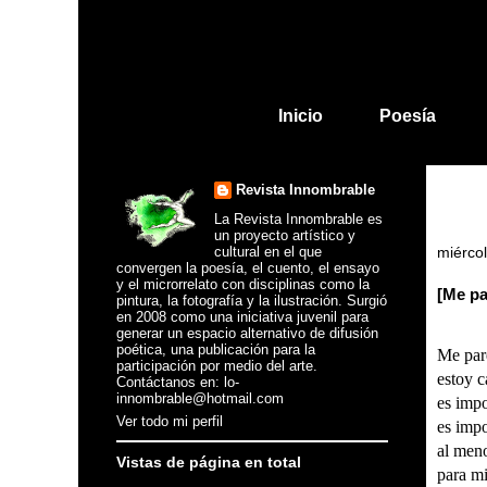
Inicio
Poesía
Revista Innombrable
La Revista Innombrable es
un proyecto artístico y
cultural en el que
miércol
convergen la poesía, el cuento, el ensayo
y el microrrelato con disciplinas como la
[Me pa
pintura, la fotografía y la ilustración. Surgió
en 2008 como una iniciativa juvenil para
generar un espacio alternativo de difusión
poética, una publicación para la
Me par
participación por medio del arte.
estoy c
Contáctanos en: lo-
innombrable@hotmail.com
es impo
Ver todo mi perfil
es impo
al meno
Vistas de página en total
para mi