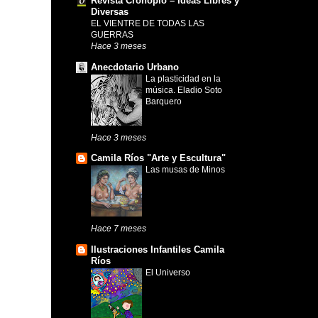
Revista Cronopio – Ideas Libres y
Diversas
EL VIENTRE DE TODAS LAS
GUERRAS
Hace 3 meses
Anecdotario Urbano
La plasticidad en la
música. Eladio Soto
Barquero
Hace 3 meses
Camila Ríos "Arte y Escultura"
Las musas de Minos
Hace 7 meses
Ilustraciones Infantiles Camila
Ríos
El Universo