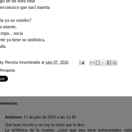
go de mi hora final
 reconozco que nací muerta
a ya no sonríes?
a muerte.
opa... sucia
te ya tiene su sinfónica.
ala.
 by
Revista Innombrable
at
julio 07, 2010
Amapola
mentarios:
Anónimo
17 de julio de 2010 a las 12:40
Que buen escrito y no soy la única que lo dice..
La sinfónica de la muerte, ¿será que esa tiene entrecortados ruid