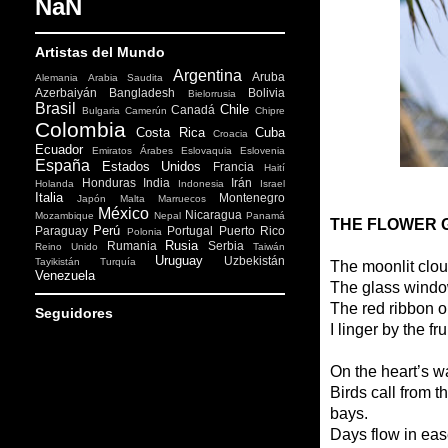
NaN
Artistas del Mundo
Argentina
Aruba
Alemania
Arabia Saudita
Azerbaiyán
Bangladesh
Bolivia
Bielorrusia
Brasil
Chile
Canadá
Bulgaria
Camerún
Chipre
Colombia
Costa Rica
Cuba
Croacia
Ecuador
Emiratos Árabes
Eslovaquia
Eslovenia
España
Estados Unidos
Francia
Haití
Honduras
India
Irán
Holanda
Indonesia
Israel
Italia
Montenegro
Japón
Malta
Marruecos
México
Nicaragua
Mozambique
Nepal
Panamá
THE FLOWER 
Perú
Paraguay
Portugal
Puerto Rico
Polonia
Rusia
Rumania
Serbia
Reino Unido
Taiwán
Uruguay
Uzbekistán
Tayikistán
Turquía
The moonlit cloud
Venezuela
The glass window
The red ribbon o
Seguidores
I linger by the f
On the heart’s w
Birds call from t
bays.
Days flow in eas