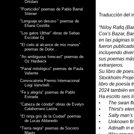
Ortolani
"Poeticidio" poemas de Pablo Barral
Steiner
Traducción del i
"Lenguaje en desuso " poemas de
Eliana Costilla
*Niloy Rafiq (B
"Los gatos Ulthar" obras de Sebas
Cox's Bazar, Ba
Escobar Gj
en las páginas l
"El cielo al alcance de mis manos"
fueron publicados
poemas de Dolor...
incluyendo diver
"An ambiguous forecast" poemas de
sus poemas más 
Oz Hardwick
extranjeros.
"Panal mitológico" poemas de Paula
Su libro de poes
Valiente
Stockholm Proje
Convocatoria Premio Internacional
libro de poesía 
Luigi Vanvitelli...
2024 también e
"Fe y alegría" poemas de Pablo
Ha escrito seis 
Estrada
•
The swan fl
"Cabeza de cóndor" obras de Evelyn
•
Thirst's etern
Calahorrano Lastra
•
Salty man's
"El ninja gris de la Ciudad" poemas
de Lucas Ablanedo
•
Unknown fir
•
Adinath in e
"Tierra negra" poemas de Socorro
Maury