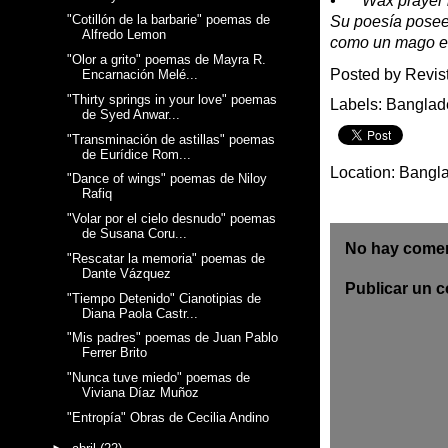
•
Wax prayer 
"Cotillón de la barbarie" poemas de
Su poesía posee 
Alfredo Lemon
como un mago en 
"Olor a grito" poemas de Mayra R.
Posted by
Revis
Encarnación Melé...
"Thirty springs in your love" poemas
Labels:
Banglad
de Syed Anwar...
"Transminación de astillas" poemas
de Eurídice Rom...
Location:
Bangl
"Dance of wings" poemas de Niloy
Rafiq
"Volar por el cielo desnudo" poemas
de Susana Coru...
No hay comen
"Rescatar la memoria" poemas de
Dante Vázquez
Publicar un 
"Tiempo Detenido" Cianotipias de
Diana Paola Castr...
"Mis padres" poemas de Juan Pablo
Ferrer Brito
"Nunca tuve miedo" poemas de
Viviana Díaz Muñoz
"Entropía" Obras de Cecilia Andino