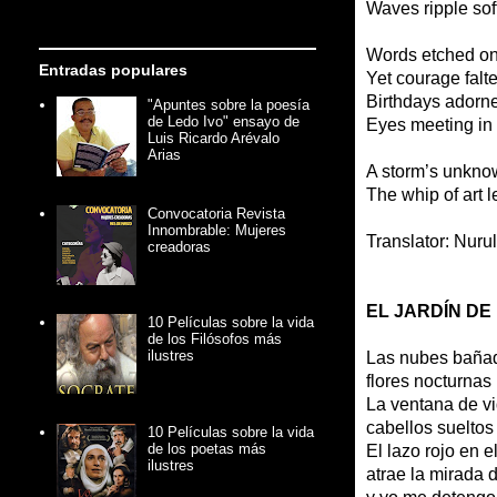
Waves ripple sof
Words etched on 
Entradas populares
Yet courage falte
Birthdays adorned
"Apuntes sobre la poesía
de Ledo Ivo" ensayo de
Eyes meeting in 
Luis Ricardo Arévalo
Arias
A storm’s unknown
The whip of art l
Convocatoria Revista
Innombrable: Mujeres
Translator: Nur
creadoras
EL JARDÍN DE
10 Películas sobre la vida
de los Filósofos más
ilustres
Las nubes bañada
flores nocturnas
La ventana de vi
cabellos suelto
10 Películas sobre la vida
de los poetas más
El lazo rojo en 
ilustres
atrae la mirada 