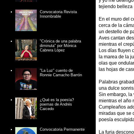
y yo me detengo 
tejiendo belleza
Convocatoria Revista
Innombrable
En el muro del c
cerca de la cáma
un destello de p
Aves cantan desd
"Crónica de una palabra
mientras el crep
diminuta" por Mónica
Los días fluyen c
Cabrera López
la marea de la ju
olas que ondula
las hojas de cas
"La Luz" cuento de
Ronnie Camacho Barrón
Palabras grabad
una dulce sonri
Sin embargo, la v
¿Qué es la poesía?
mientras el año 
poemas de Andrés
Cumpleaños adorn
Caicedo
miradas que se 
poesía esculpida
Convocatoria Permanente
La furia descon