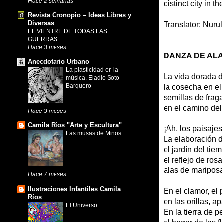
Hace 2 semanas
distinct city in t
Revista Cronopio – Ideas Libres y
Diversas
Translator: Nur
EL VIENTRE DE TODAS LAS
GUERRAS
Hace 3 meses
DANZA DE AL
Anecdotario Urbano
La plasticidad en la
La vida dorada d
música. Eladio Soto
Barquero
la cosecha en el 
semillas de fra
en el camino del
Hace 3 meses
Camila Ríos "Arte y Escultura"
¡Ah, los paisaj
Las musas de Minos
La elaboración d
el jardín del ti
el reflejo de ros
alas de maripos
Hace 7 meses
Ilustraciones Infantiles Camila
En el clamor, el 
Ríos
en las orillas, a
El Universo
En la tierra de 