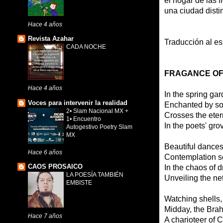
el hogar de las f
una ciudad disti
Hace 4 años
Revista Azahar
Traducción al e
CADA NOCHE
FRAGANCE O
Hace 4 años
In the spring ga
Voces para intervenir la realidad
Enchanted by so
2• Slam Nacional MX +
Crosses the eter
1• Encuentro
In the poets' gro
Autogestivo Poetry Slam
MX
Beautiful dances
Hace 6 años
Contemplation sc
CAOS PROSAICO
In the chaos of d
LA POESÍA TAMBIÉN
Unveiling the net,
EMBISTE
Watching shells,
Midday, the Brah
Hace 7 años
A charioteer of C