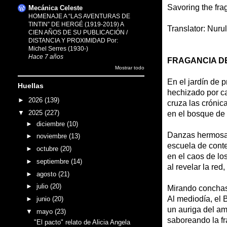
Savoring the fra
Mecánica Celeste
HOMENAJE A “LAS AVENTURAS DE
TINTIN” DE HERGÉ (1919-2019) A
Translator: Nur
CIEN AÑOS DE SU PUBLICACIÓN /
DISTANCIA Y PROXIMIDAD Por:
Michel Serres (1930-)
Hace 7 años
FRAGANCIA D
Mostrar todo
En el jardín de p
Huellas
hechizado por ca
►
2026
(139)
cruza las crónic
▼
2025
(227)
en el bosque de 
►
diciembre
(10)
Danzas hermosas
►
noviembre
(13)
escuela de conte
►
octubre
(20)
en el caos de lo
►
septiembre
(14)
al revelar la red,
►
agosto
(21)
►
julio
(20)
Mirando conchas
Al mediodía, el 
►
junio
(20)
un auriga del am
▼
mayo
(23)
saboreando la fr
"El pacto" relato de Alicia Angela