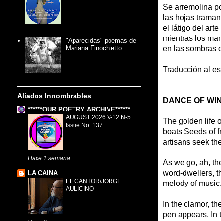
Se arremolina por
las hojas traman 
el látigo del arte
mientras los man
"Aparecidas" poemas de
Mariana Finochietto
en las sombras d
Traducción al e
Aliados Innombrables
DANCE OF WI
******OUR POETRY ARCHIVE******
AUGUST 2026 V-12 N-5
The golden life 
Issue No. 137
boats Seeds of f
artisans seek the
Hace 1 semana
As we go, ah, th
word-dwellers, th
LA CAINA
EL CANTOR/JORGE
melody of music
AULICINO
In the clamor, t
pen appears, In 