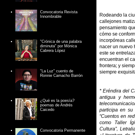
Convocatoria Revista
Rodeando la ciud
Innombrable
callejones matiz
pensamiento que
cómo se conforma
incorpóreas call
"Crónica de una palabra
diminuta" por Mónica
nacer un nuevo h
Cabrera López
este se entrelaz
encuentran el c
frontera; y siem
"La Luz" cuento de
siempre exquisi
Ronnie Camacho Barrón
* Eréndira del 
antigua y herm
¿Qué es la poesía?
telecomunicacio
poemas de Andrés
participa en su 
Caicedo
“Cuentos en red
como Taller Íg
Cultura”, Letral
Convocatoria Permanente