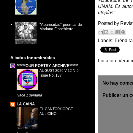
+Literatura de 
UNAM. Es autora
utopías”.
Posted by
Revis
"Aparecidas" poemas de
Mariana Finochietto
Labels:
Eréndira
Aliados Innombrables
Location:
Veracr
******OUR POETRY ARCHIVE******
AUGUST 2026 V-12 N-5
Issue No. 137
No hay comen
Publicar un 
Hace 1 semana
LA CAINA
EL CANTOR/JORGE
AULICINO