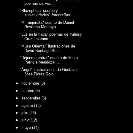
poemas de Fra...
"Rhizophora, cuerpo y
subjetividades" fotografías ...
"Mi mujercita" cuento de Daniel
Restrepo Montoya
"Luz en la nada" poemas de Yuleisy
Cruz Lezcano
"Musa Oriental" ilustraciones de
David Santiago Bo...
"Déjenme entrar" cuento de Mirza
Patricia Mendoza ...
"Ángel" ilustraciones de Gustavo
José Flores Rojo
►
noviembre
(3)
►
octubre
(6)
►
septiembre
(6)
►
agosto
(18)
►
julio
(24)
►
junio
(12)
►
mayo
(14)