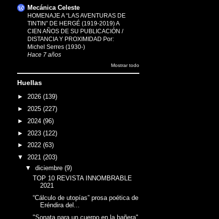
Mecánica Celeste
HOMENAJE A “LAS AVENTURAS DE
TINTIN” DE HERGÉ (1919-2019) A
CIEN AÑOS DE SU PUBLICACIÓN /
DISTANCIA Y PROXIMIDAD Por:
Michel Serres (1930-)
Hace 7 años
Mostrar todo
Huellas
►
2026
(139)
►
2025
(227)
►
2024
(96)
►
2023
(122)
►
2022
(63)
▼
2021
(203)
▼
diciembre
(9)
TOP 10 REVISTA INNOMBRABLE
2021
“Cálculo de utopías” prosa poética de
Eréndira del...
"Sonata para un cuerpo en la bañera"