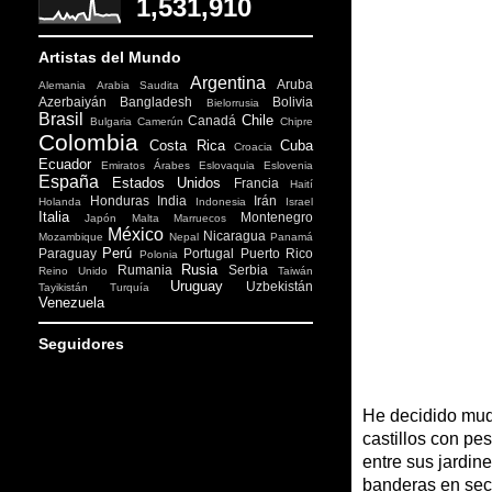
1,531,910
Artistas del Mundo
Argentina
Aruba
Alemania
Arabia Saudita
Azerbaiyán
Bangladesh
Bolivia
Bielorrusia
Brasil
Chile
Canadá
Bulgaria
Camerún
Chipre
Colombia
Costa Rica
Cuba
Croacia
Ecuador
Emiratos Árabes
Eslovaquia
Eslovenia
España
Estados Unidos
Francia
Haití
Honduras
India
Irán
Holanda
Indonesia
Israel
Italia
Montenegro
Japón
Malta
Marruecos
México
Nicaragua
Mozambique
Nepal
Panamá
Perú
Paraguay
Portugal
Puerto Rico
Polonia
Rusia
Rumania
Serbia
Reino Unido
Taiwán
Uruguay
Uzbekistán
Tayikistán
Turquía
Venezuela
Seguidores
He decidido muda
castillos con pe
entre sus jardi
banderas en secr