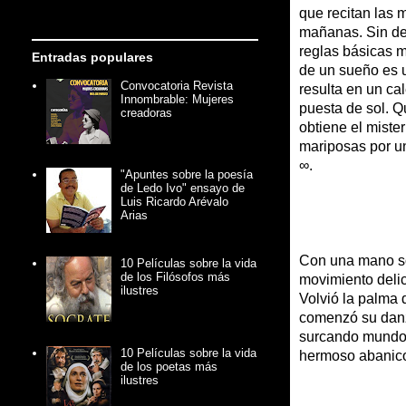
que recitan las m
mañanas. Sin dej
reglas básicas m
Entradas populares
de un sueño es u
Convocatoria Revista
resulta en un ca
Innombrable: Mujeres
puesta de sol. Q
creadoras
obtiene el mister
mariposas por u
∞.
"Apuntes sobre la poesía
de Ledo Ivo" ensayo de
Luis Ricardo Arévalo
Arias
Con una mano so
10 Películas sobre la vida
de los Filósofos más
movimiento delic
ilustres
Volvió la palma 
comenzó su danza
surcando mundos 
10 Películas sobre la vida
hermoso abanico
de los poetas más
ilustres