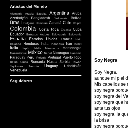
Artistas del Mundo
Argentina
Aruba
Alemania
Arabia Saudita
Azerbaiyán
Bangladesh
Bolivia
Bielorrusia
Brasil
Chile
Canadá
Bulgaria
Camerún
Chipre
Colombia
Costa Rica
Cuba
Croacia
Ecuador
Emiratos Árabes
Eslovaquia
Eslovenia
España
Estados Unidos
Francia
Haití
Honduras
India
Irán
Holanda
Indonesia
Israel
Italia
Montenegro
Japón
Malta
Marruecos
México
Nicaragua
Mozambique
Nepal
Panamá
Perú
Paraguay
Portugal
Puerto Rico
Polonia
Soy Negra
Rusia
Rumania
Serbia
Reino Unido
Taiwán
Uruguay
Uzbekistán
Tayikistán
Turquía
Venezuela
Soy Negra,
aunque mi piel d
Seguidores
Mis cabellos se 
soy negra porque
soy negra del V
soy negra que ha
ante tus ojos
soy negra, la qu
la brisa
soy negra porque