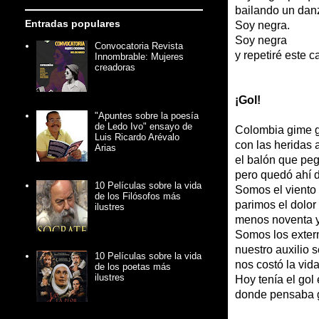
bailando un dan
Entradas populares
Soy negra.
Soy negra
Convocatoria Revista
y repetiré este c
Innombrable: Mujeres
creadoras
¡Gol!
"Apuntes sobre la poesía
de Ledo Ivo" ensayo de
Colombia gime g
Luis Ricardo Arévalo
con las heridas 
Arias
el balón que pe
pero quedó ahí 
10 Películas sobre la vida
Somos el viento 
de los Filósofos más
parimos el dol
ilustres
menos noventa 
Somos los exter
nuestro auxilio s
10 Películas sobre la vida
nos costó la vida
de los poetas más
ilustres
Hoy tenía el gol 
donde pensaba 