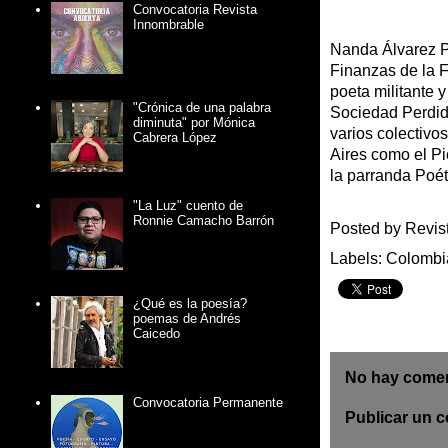
Convocatoria Revista
Innombrable
Nanda Álvarez P
Finanzas de la F
poeta militante 
"Crónica de una palabra
Sociedad Perdid
diminuta" por Mónica
varios colectivo
Cabrera López
Aires como el Pi
la parranda Poét
"La Luz" cuento de
Ronnie Camacho Barrón
Posted by
Revis
Labels:
Colombi
¿Qué es la poesía?
poemas de Andrés
Caicedo
No hay comen
Convocatoria Permanente
Publicar un 