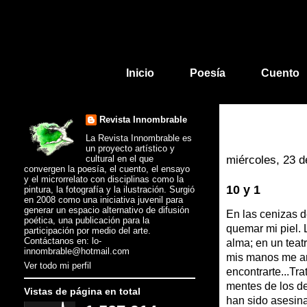
Inicio
Poesía
Cuento
Revista Innombrable
La Revista Innombrable es
un proyecto artístico y
cultural en el que
miércoles, 23 d
convergen la poesía, el cuento, el ensayo
y el microrrelato con disciplinas como la
10 y 1
pintura, la fotografía y la ilustración. Surgió
en 2008 como una iniciativa juvenil para
generar un espacio alternativo de difusión
En las cenizas d
poética, una publicación para la
quemar mi piel. 
participación por medio del arte.
Contáctanos en: lo-
alma; en un teat
innombrable@hotmail.com
mis manos me arr
Ver todo mi perfil
encontrarte...Tr
mentes de los d
Vistas de página en total
han sido asesinad