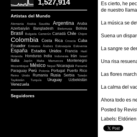
1,527,914
Es cierto, he pe
de nuestro llama
Artistas del Mundo
La música se de
Argentina
Aruba
Alemania
Arabia Saudita
Azerbaiyán
Bangladesh
Bolivia
Bielorrusia
Brasil
Chile
Canadá
Bulgaria
Camerún
Chipre
Suena un dispar
Colombia
Costa Rica
Cuba
Croacia
Ecuador
Emiratos Árabes
Eslovaquia
Eslovenia
La sangre se der
España
Estados Unidos
Francia
Haití
Honduras
India
Irán
Holanda
Indonesia
Israel
Italia
Montenegro
Una risa resuena
Japón
Malta
Marruecos
México
Nicaragua
Mozambique
Nepal
Panamá
Perú
Paraguay
Portugal
Puerto Rico
Polonia
Las flores march
Rusia
Rumania
Serbia
Reino Unido
Taiwán
Uruguay
Uzbekistán
Tayikistán
Turquía
Venezuela
La calma del vací
Seguidores
Ahora todo es ne
Posted by
Revis
Labels:
Eldórien