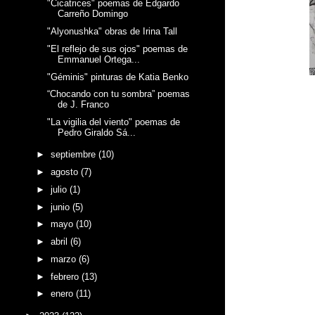
"Cicatrices" poemas de Edgardo
Carreño Domingo
"Alyonushka" obras de Irina Tall
"El reflejo de sus ojos" poemas de
Emmanuel Ortega...
"Géminis" pinturas de Katia Benko
“Chocando con tu sombra” poemas
de J. Franco
"La vigilia del viento" poemas de
Pedro Giraldo Sá...
►
septiembre
(10)
►
agosto
(7)
►
julio
(1)
►
junio
(5)
►
mayo
(10)
►
abril
(6)
►
marzo
(6)
►
febrero
(13)
►
enero
(11)