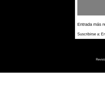
Entrada más r
Suscribirse a:
En
Revist