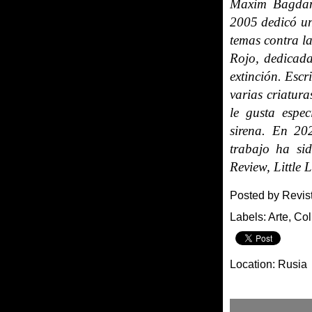
Maxim Bagdano
2005 dedicó un
temas contra la
Rojo, dedicada
extinción. Escr
varias criatura
le gusta espe
sirena. En 20
trabajo ha si
Review, Little 
Posted by
Revis
Labels:
Arte
,
Col
Location:
Rusia