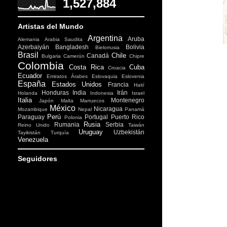
1,527,884
Artistas del Mundo
Argentina
Aruba
Alemania
Arabia Saudita
Azerbaiyán
Bangladesh
Bolivia
Bielorrusia
Brasil
Chile
Canadá
Bulgaria
Camerún
Chipre
Colombia
Costa Rica
Cuba
Croacia
Ecuador
Emiratos Árabes
Eslovaquia
Eslovenia
España
Estados Unidos
Francia
Haití
Honduras
India
Irán
Holanda
Indonesia
Israel
Italia
Montenegro
Japón
Malta
Marruecos
México
Nicaragua
Mozambique
Nepal
Panamá
Perú
Paraguay
Portugal
Puerto Rico
Polonia
Rusia
Rumania
Serbia
Reino Unido
Taiwán
Uruguay
Uzbekistán
Tayikistán
Turquía
Venezuela
Seguidores