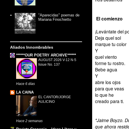
"Aparecidas" poemas de
El comienzo
Mariana Finochietto
¡Levántate del po
Deja quel sol
marque tu color
Aliados Innombrables
Y
******OUR POETRY ARCHIVE******
quel viento
AUGUST 2026 V-12 N-5
forme tu rostro.
Issue No. 137
Bebe agua
Y
abre los ojos
Hace 6 días
para que veas
LA CAINA
lo que he
EL CANTOR/JORGE
creado para ti.
AULICINO
*Jaime Boyzo. D
Hace 2 semanas
que ahora reside