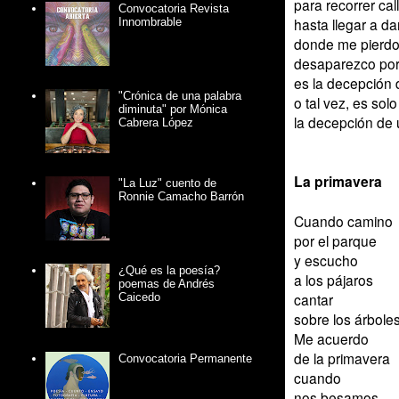
para recorrer call
Convocatoria Revista
hasta llegar a d
Innombrable
donde me pierdo
desaparezco por
es la decepción 
"Crónica de una palabra
o tal vez, es solo
diminuta" por Mónica
la decepción de
Cabrera López
La primavera
"La Luz" cuento de
Ronnie Camacho Barrón
Cuando camino
por el parque
y escucho
¿Qué es la poesía?
a los pájaros
poemas de Andrés
cantar
Caicedo
sobre los árboles
Me acuerdo
de la primavera
Convocatoria Permanente
cuando
nos besamos