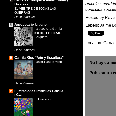
Revista Cronopio – Ideas Libres y
artículos acadé
Diversas
conflictos social
EL VIENTRE DE TODAS LAS
GUERRAS
Hace 3 meses
Posted by
Revis
Anecdotario Urbano
Labels:
Jaime B
La plasticidad en la
música. Eladio Soto
Barquero
Location:
Canad
Hace 3 meses
Camila Ríos "Arte y Escultura"
Las musas de Minos
No hay comen
Publicar un 
Hace 7 meses
Ilustraciones Infantiles Camila
Ríos
El Universo