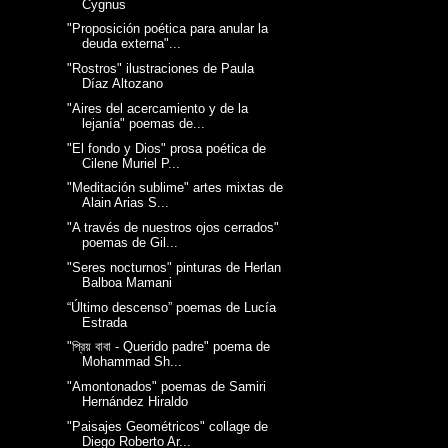
Cygnus
"Proposición poética para anular la
deuda externa"...
"Rostros" ilustraciones de Paula
Díaz Altozano
"Aires del acercamiento y de la
lejanía" poemas de...
"El fondo y Dios" prosa poética de
Cilene Muriel P...
"Meditación sublime" artes mixtas de
Alain Arias S...
"A través de nuestros ojos cerrados"
poemas de Gil...
"Seres nocturnos" pinturas de Herlan
Balboa Mamani
“Último descenso” poemas de Lucía
Estrada
"প্রিয় বাবা - Querido padre" poema de
Mohammad Sh...
"Amontonados" poemas de Samiri
Hernández Hiraldo
"Paisajes Geométricos" collage de
Diego Roberto Ar...