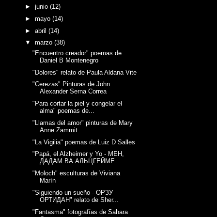
►
junio
(12)
►
mayo
(14)
►
abril
(14)
▼
marzo
(38)
"Encuentro creador" poemas de
Daniel B Montenegro
"Dolores" relato de Paula Aldana Vite
"Cerezas" Pinturas de John
Alexander Serna Correa
"Para cortar la piel y congelar el
alma" poemas de...
"Llamas del amor" pinturas de Mary
Anne Zammit
"La Vigilia" poemas de Luiz D Salles
"Papá, el Alzheimer y Yo - МЕН,
ДАДАМ ВА АЛЬЦГЕЙМЕ...
"Moloch" esculturas de Viviana
Marín
"Siguiendo un sueño - ОРЗУ
ОРТИДАН" relato de Sher...
"Fantasma" fotografías de Sahara