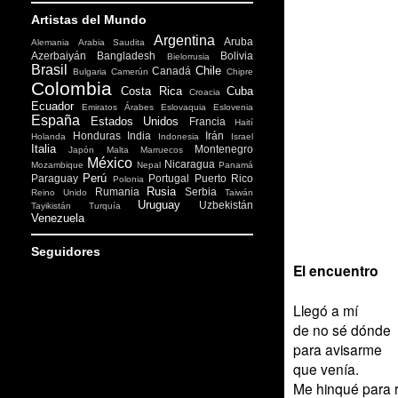
Artistas del Mundo
Argentina
Aruba
Alemania
Arabia Saudita
Azerbaiyán
Bangladesh
Bolivia
Bielorrusia
Brasil
Chile
Canadá
Bulgaria
Camerún
Chipre
Colombia
Costa Rica
Cuba
Croacia
Ecuador
Emiratos Árabes
Eslovaquia
Eslovenia
España
Estados Unidos
Francia
Haití
Honduras
India
Irán
Holanda
Indonesia
Israel
Italia
Montenegro
Japón
Malta
Marruecos
México
Nicaragua
Mozambique
Nepal
Panamá
Perú
Paraguay
Portugal
Puerto Rico
Polonia
Rusia
Rumania
Serbia
Reino Unido
Taiwán
Uruguay
Uzbekistán
Tayikistán
Turquía
Venezuela
Seguidores
El encuentro
Llegó a mí
de no sé dónde
para avisarme
que venía.
Me hinqué para 