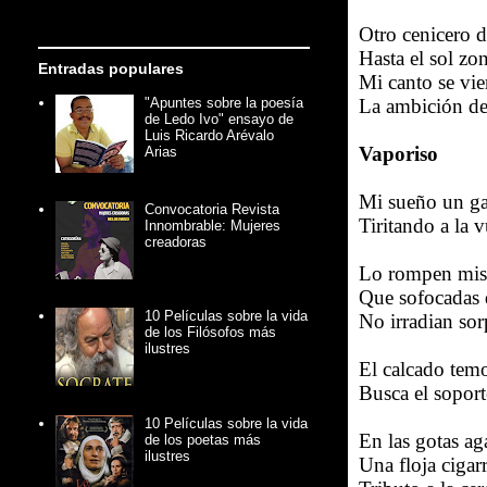
Otro cenicero 
Hasta el sol zo
Entradas populares
Mi canto se vie
La ambición de
"Apuntes sobre la poesía
de Ledo Ivo" ensayo de
Luis Ricardo Arévalo
Vaporiso
Arias
Mi sueño un ga
Convocatoria Revista
Tiritando a la 
Innombrable: Mujeres
creadoras
Lo rompen mis 
Que sofocadas 
10 Películas sobre la vida
No irradian so
de los Filósofos más
ilustres
El calcado tem
Busca el soport
10 Películas sobre la vida
En las gotas ag
de los poetas más
ilustres
Una floja cigar