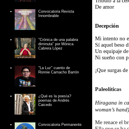
Tributo a la ce
De amor
Convocatoria Revista
Innombrable
Decepción
Mi intento no e
"Crónica de una palabra
Sí aquel beso d
diminuta" por Mónica
Cabrera López
Un equipaje de 
Ni sueño con p
"La Luz" cuento de
¡
Que surgas de 
Ronnie Camacho Barrón
Paleol
í
ticas
¿Qué es la poesía?
poemas de Andrés
Hiragana in ca
Caicedo
woman’s hand) 
Me renace el bri
Convocatoria Permanente
Ella que se ha