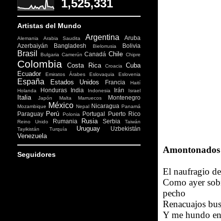
1,525,331
Artistas del Mundo
Argentina
Aruba
Alemania
Arabia Saudita
Azerbaiyán
Bangladesh
Bolivia
Bielorrusia
Brasil
Chile
Canadá
Bulgaria
Camerún
Chipre
Colombia
Costa Rica
Cuba
Croacia
Ecuador
Emiratos Árabes
Eslovaquia
Eslovenia
España
Estados Unidos
Francia
Haití
Honduras
India
Irán
Holanda
Indonesia
Israel
Italia
Montenegro
Japón
Malta
Marruecos
México
Nicaragua
Mozambique
Nepal
Panamá
Perú
Paraguay
Portugal
Puerto Rico
Polonia
Rusia
Rumania
Serbia
Reino Unido
Taiwán
Uruguay
Uzbekistán
Tayikistán
Turquía
Venezuela
Amontonados
Seguidores
El naufragio de 
Como ayer sobr
pecho
Renacuajos bus
Y me hundo en 