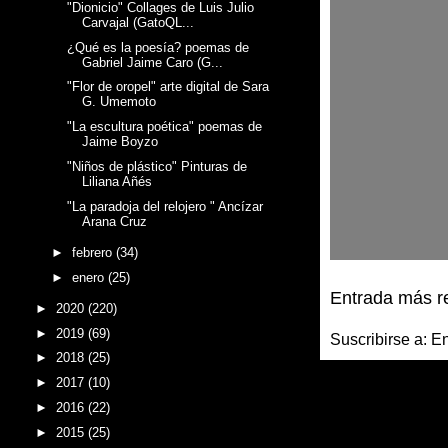
"Dionicio" Collages de Luis Julio
Carvajal (GatoQL...
¿Qué es la poesía? poemas de
Gabriel Jaime Caro (G...
"Flor de oropel" arte digital de Sara
G. Umemoto
"La escultura poética" poemas de
Jaime Boyzo
"Niños de plástico" Pinturas de
Liliana Añés
"La paradoja del relojero " Ancízar
Arana Cruz
►
febrero
(34)
►
enero
(25)
Entrada más r
►
2020
(220)
►
2019
(69)
Suscribirse a:
En
►
2018
(25)
►
2017
(10)
►
2016
(22)
►
2015
(25)