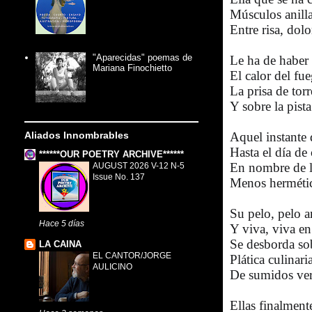
Músculos anill
Entre risa, dolo
"Aparecidas" poemas de
Le ha de haber
Mariana Finochietto
El calor del fu
La prisa de torr
Y sobre la pist
Aliados Innombrables
Aquel instante
Hasta el día de 
******OUR POETRY ARCHIVE******
En nombre de l
AUGUST 2026 V-12 N-5
Issue No. 137
Menos hermétic
Su pelo, pelo a
Hace 5 días
Y viva, viva en
Se desborda sob
LA CAINA
EL CANTOR/JORGE
Plática culinari
AULICINO
De sumidos vers
Ellas finalmen