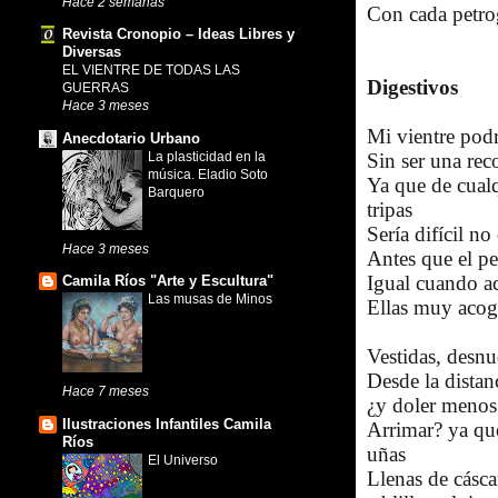
Hace 2 semanas
Con cada petrog
Revista Cronopio – Ideas Libres y
Diversas
EL VIENTRE DE TODAS LAS
Digestivos
GUERRAS
Hace 3 meses
Mi vientre podr
Anecdotario Urbano
La plasticidad en la
Sin ser una reco
música. Eladio Soto
Ya que de cual
Barquero
tripas
Sería difícil n
Hace 3 meses
Antes que el p
Igual cuando ac
Camila Ríos "Arte y Escultura"
Las musas de Minos
Ellas muy acoge
Vestidas, desn
Desde la distan
Hace 7 meses
¿y doler menos
Ilustraciones Infantiles Camila
Arrimar? ya que
Ríos
uñas
El Universo
Llenas de cásc