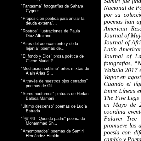
Samiri fue fin
"Fantasma" fotografías de Sahara
Nacional de Po
Cygnus
por su colecc
"Proposición poética para anular la
poemas han ap
deuda externa"...
American Rese
"Rostros" ilustraciones de Paula
Journal of Muj
Díaz Altozano
Journal of Afr
"Aires del acercamiento y de la
lejanía" poemas de...
Latin American
Journal of La
"El fondo y Dios" prosa poética de
Cilene Muriel P...
fotografías, “
"Meditación sublime" artes mixtas de
Wakulla 2017 e
Alain Arias S...
Vapor en agost
"A través de nuestros ojos cerrados"
Cuando el líq
poemas de Gil...
Entre Líneas e
"Seres nocturnos" pinturas de Herlan
The Five Legs 
Balboa Mamani
en Mayo de 2
“Último descenso” poemas de Lucía
coordina even
Estrada
Palaver Tree 
"প্রিয় বাবা - Querido padre" poema de
Mohammad Sh...
promueve las a
"Amontonados" poemas de Samiri
poesía con dif
Hernández Hiraldo
cambio y Poetas