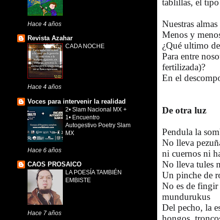
tablillas, el ti
Nuestras almas
Hace 4 años
Menos y menos 
Revista Azahar
¿Qué ultimo de
CADA NOCHE
Para entre noso
fertilizada)?
En el descompo
Hace 4 años
Voces para intervenir la realidad
De otra luz
2• Slam Nacional MX +
1• Encuentro
Autogestivo Poetry Slam
Pendula la som
MX
No lleva pezuña
Hace 6 años
ni cuernos ni h
No lleva tules 
CAOS PROSAICO
LA POESÍA TAMBIÉN
Un pinche de 
EMBISTE
No es de fingir
mundurukus
Del pecho, la e
Hace 7 años
hongos, tronco