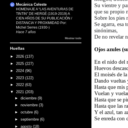
Mecánica Celeste
Su vientre y pa
HOMENAJE A “LAS AVENTURAS DE
que su propio n
TINTIN” DE HERGÉ (1919-2019) A
Sobre los pies 
CIEN AÑOS DE SU PUBLICACIÓN /
DISTANCIA Y PROXIMIDAD Por:
Se agarra, esa 
Michel Serres (1930-)
sinónimas,
Hace 7 años
De no revelar ni
Mostrar todo
Huellas
Ojos azules (su
►
2026
(137)
En el nido del
►
2025
(227)
Huevos descas
►
2024
(96)
El moisés de la 
►
2023
(122)
Dando vueltas 
►
2022
(63)
Hasta que mis 
▼
2021
(203)
Vuelan y vuela
►
diciembre
(9)
Hasta que se pi
Hasta que las r
►
noviembre
(3)
Y el azul, tan a
►
octubre
(6)
Se enreda con 
►
septiembre
(6)
►
agosto
(18)