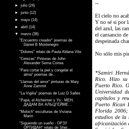
--
►
julio
(24)
►
junio
(12)
El cielo no aca
►
mayo
(14)
Y no s
é
si por 
►
abril
(14)
del azul, las ra
el cansancio de 
▼
marzo
(38)
"Encuentro creador" poemas de
despeinada cha
Daniel B Montenegro
"Dolores" relato de Paula Aldana Vite
No sólo mis pie
"Cerezas" Pinturas de John
Alexander Serna Correa
"Para cortar la piel y congelar el
*Samiri Herná
alma" poemas de...
Rico. Hizo su
"Llamas del amor" pinturas de Mary
Puerto Rico. O
Anne Zammit
Universidad d
"La Vigilia" poemas de Luiz D Salles
capítulos y r
"Papá, el Alzheimer y Yo - МЕН,
Puerto Rican I
ДАДАМ ВА АЛЬЦГЕЙМЕ...
Florida 2006;
"Moloch" esculturas de Viviana
Marín
estudios de la
africanización
"Siguiendo un sueño - ОРЗУ
ОРТИДАН" relato de Sher...