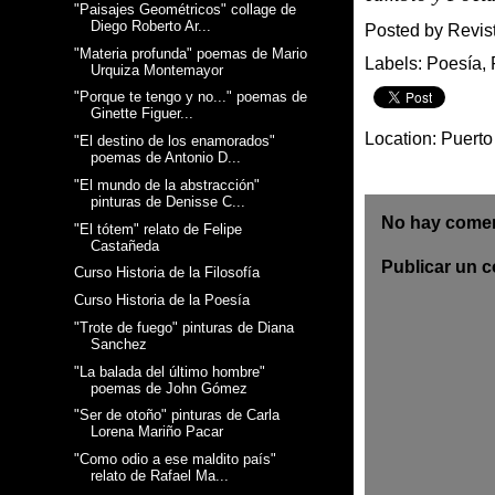
"Paisajes Geométricos" collage de
Diego Roberto Ar...
Posted by
Revis
"Materia profunda" poemas de Mario
Labels:
Poesía
,
Urquiza Montemayor
"Porque te tengo y no..." poemas de
Ginette Figuer...
Location:
Puerto
"El destino de los enamorados"
poemas de Antonio D...
"El mundo de la abstracción"
pinturas de Denisse C...
No hay comen
"El tótem" relato de Felipe
Castañeda
Publicar un 
Curso Historia de la Filosofía
Curso Historia de la Poesía
"Trote de fuego" pinturas de Diana
Sanchez
"La balada del último hombre"
poemas de John Gómez
"Ser de otoño" pinturas de Carla
Lorena Mariño Pacar
"Como odio a ese maldito país"
relato de Rafael Ma...