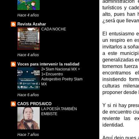
administración
turísticos y ca
alto, pues han 
Hace 4 años
¿será que lleva
Revista Azahar
CADA NOCHE
El entusiasmo e
un respiro en es
invitarlos a soñ
a este municipi
Hace 4 años
generalizadas en
Voces para intervenir la realidad
tomemos fuerza p
2• Slam Nacional MX +
encontramos e
1• Encuentro
insistiendo fo
Autogestivo Poetry Slam
MX
culturas milen
proponer desde 
Hace 6 años
CAOS PROSAICO
Y si ni hay pre
LA POESÍA TAMBIÉN
de encuentro ci
EMBISTE
reviente las e
identidad.
Hace 7 años
Aquí dejo pues a