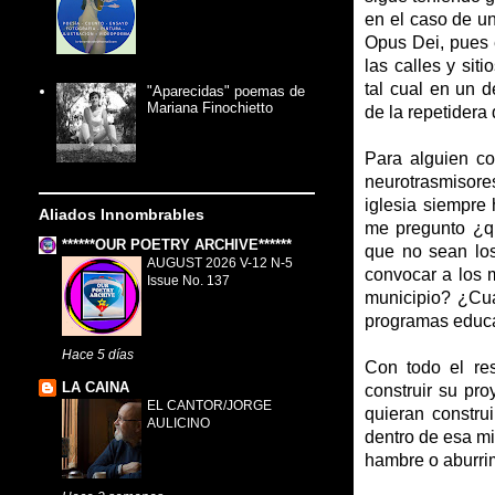
en el caso de un
Opus Dei, pues 
las calles y si
tal cual en un d
"Aparecidas" poemas de
Mariana Finochietto
de la repetidera 
Para alguien co
neurotrasmisore
iglesia siempre 
Aliados Innombrables
me pregunto ¿q
******OUR POETRY ARCHIVE******
que no sean los
AUGUST 2026 V-12 N-5
convocar a los 
Issue No. 137
municipio? ¿Cuá
programas educat
Hace 5 días
Con todo el re
LA CAINA
construir su pr
EL CANTOR/JORGE
quieran constru
AULICINO
dentro de esa mi
hambre o aburri