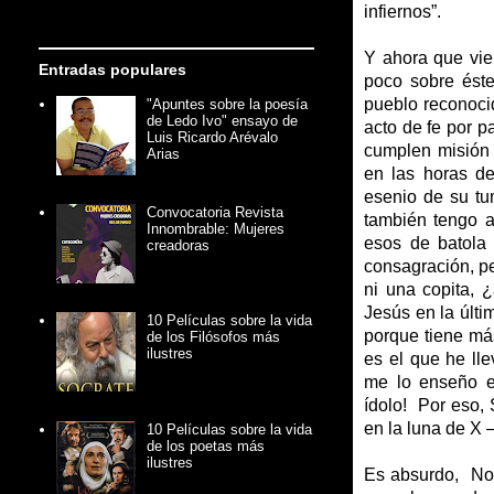
infiernos”.
Y ahora que vie
Entradas populares
poco sobre ést
pueblo reconocid
"Apuntes sobre la poesía
de Ledo Ivo" ensayo de
acto de fe por p
Luis Ricardo Arévalo
cumplen misión 
Arias
en las horas de
esenio de su tu
Convocatoria Revista
también tengo a
Innombrable: Mujeres
esos de batola
creadoras
consagración, p
ni una copita, 
Jesús en la últi
10 Películas sobre la vida
porque tiene má
de los Filósofos más
ilustres
es el que he ll
me lo enseño e
ídolo! Por eso, 
en la luna de X 
10 Películas sobre la vida
de los poetas más
ilustres
Es absurdo, No 