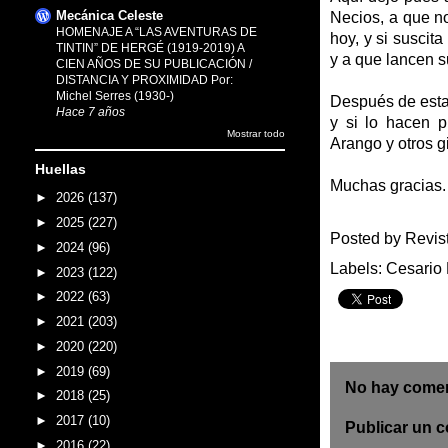
Mecánica Celeste
Necios, a que n
HOMENAJE A “LAS AVENTURAS DE
hoy, y si suscit
TINTIN” DE HERGÉ (1919-2019) A
y a que lancen s
CIEN AÑOS DE SU PUBLICACIÓN /
DISTANCIA Y PROXIMIDAD Por:
Michel Serres (1930-)
Después de esta
Hace 7 años
y si lo hacen p
Mostrar todo
Arango y otros gi
Huellas
Muchas gracias.
►
2026
(137)
►
2025
(227)
Posted by
Revis
►
2024
(96)
Labels:
Cesario
►
2023
(122)
►
2022
(63)
►
2021
(203)
►
2020
(220)
►
2019
(69)
No hay comen
►
2018
(25)
►
2017
(10)
Publicar un 
►
2016
(22)