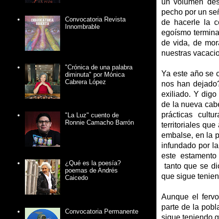
un volumen des
pecho por un señ
Convocatoria Revista
de hacerle la 
Innombrable
egoísmo termina
de vida, de mor
nuestras vacaci
"Crónica de una palabra
Ya este año se 
diminuta" por Mónica
Cabrera López
nos han dejado?
exiliado. Y digo
de la nueva cab
prácticas cultu
"La Luz" cuento de
Ronnie Camacho Barrón
territoriales qu
embalse, en la 
infundado por la
este estamento
¿Qué es la poesía?
tanto que se di
poemas de Andrés
que sigue tenie
Caicedo
Aunque el fervo
parte de la pobl
Convocatoria Permanente
sigue teniendo g