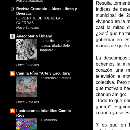
Hace 2 semanas
Resulta torment
índices de desa
Revista Cronopio – Ideas Libres y
Diversas
municipal de 2
EL VIENTRE DE TODAS LAS
viviendo en la m
GUERRAS
casi la mitad d
Hace 3 meses
¿Será que ha fal
Anecdotario Urbano
gobernar en est
La plasticidad en la
manos de quién 
música. Eladio Soto
Barquero
La descomposic
echemos la mira
Hace 3 meses
corazón una ma
Camila Ríos "Arte y Escultura"
televisión, el mó
Las musas de Minos
colectiva. Pero
que motiva a ha
citar un amigo:
“Todo lo que obr
Hace 7 meses
guerra”. Sigmu
Ilustraciones Infantiles Camila
cuando ya se es
Ríos
El Universo
Y es que en El