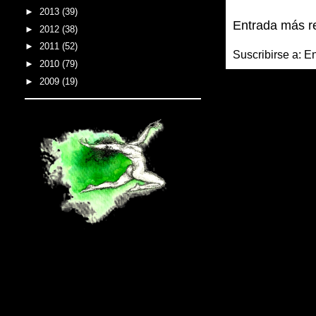
►
2013
(39)
Entrada más r
►
2012
(38)
►
2011
(52)
Suscribirse a:
En
►
2010
(79)
►
2009
(19)