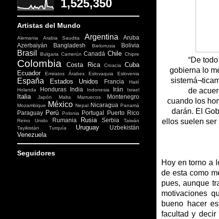
1,525,350
Artistas del Mundo
Argentina
Aruba
Alemania
Arabia Saudita
Azerbaiyán
Bangladesh
Bolivia
Bielorrusia
Brasil
Chile
Canadá
Bulgaria
Camerún
Chipre
“De todo
Colombia
Costa Rica
Cuba
Croacia
gobierna lo me
Ecuador
Emiratos Árabes
Eslovaquia
Eslovenia
sistemá¬ticame
España
Estados Unidos
Francia
Haití
Honduras
India
Irán
de acuer
Holanda
Indonesia
Israel
Italia
Montenegro
Japón
Malta
Marruecos
cuando los hom
México
Nicaragua
Mozambique
Nepal
Panamá
darán. El Gob
Perú
Paraguay
Portugal
Puerto Rico
Polonia
Rusia
Rumania
Serbia
ellos suelen ser
Reino Unido
Taiwán
Uruguay
Uzbekistán
Tayikistán
Turquía
Venezuela
Seguidores
Hoy en torno a l
de esta como me
pues, aunque tr
motivaciones qu
bueno hacer es
facultad y deci