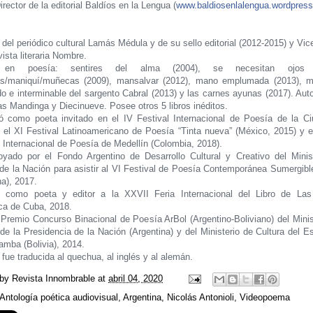
irector de la editorial Baldíos en la Lengua (
www.baldiosenlalengua.wordpres
 del periódico cultural Lamás Médula y de su sello editorial (2012-2015) y Vic
vista literaria Nombre.
s en poesía: sentires del alma (2004), se necesitan ojos (
s/maniquí/muñecas (2009), mansalvar (2012), mano emplumada (2013), m
do e interminable del sargento Cabral (2013) y las carnes ayunas (2017). Auto
as Mandinga y Diecinueve. Posee otros 5 libros inéditos.
pó como poeta invitado en el IV Festival Internacional de Poesía de la C
 el XI Festival Latinoamericano de Poesía “Tinta nueva” (México, 2015) y e
l Internacional de Poesía de Medellín (Colombia, 2018).
yado por el Fondo Argentino de Desarrollo Cultural y Creativo del Minis
 de la Nación para asistir al VI Festival de Poesía Contemporánea Sumergible
na), 2017.
o como poeta y editor a la XXVII Feria Internacional del Libro de La
ca de Cuba, 2018.
Premio Concurso Binacional de Poesía ArBol (Argentino-Boliviano) del Minis
 de la Presidencia de la Nación (Argentina) y del Ministerio de Cultura del E
mba (Bolivia), 2014.
fue traducida al quechua, al inglés y al alemán.
 by
Revista Innombrable
at
abril 04, 2020
Antología poética audiovisual
,
Argentina
,
Nicolás Antonioli
,
Videopoema