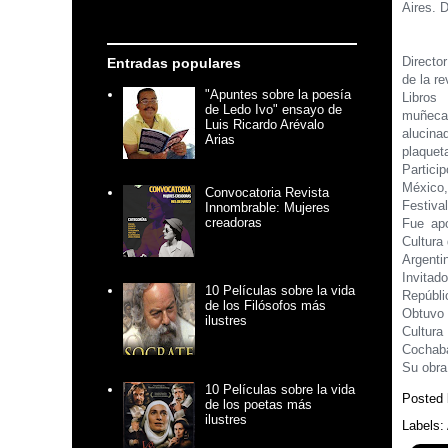
Aires. D
Director
Entradas populares
de la re
"Apuntes sobre la poesía
Libro
de Ledo Ivo" ensayo de
muñeca
Luis Ricardo Arévalo
alucina
Arias
plaquet
Partici
México,
Convocatoria Revista
Festiva
Innombrable: Mujeres
creadoras
Fue apo
Cultura
Argenti
Invitad
10 Películas sobre la vida
Repúbli
de los Filósofos más
Obtuvo 
ilustres
Cultura
Cochaba
Su obra 
10 Películas sobre la vida
Posted
de los poetas más
ilustres
Labels: