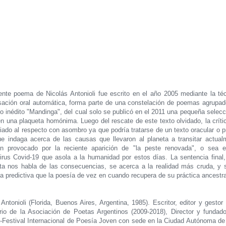
ente poema de Nicolás Antonioli fue escrito en el año 2005 mediante la té
sación oral automática, forma parte de una constelación de poemas agrupad
o inédito "Mandinga", del cual solo se publicó en el 2011 una pequeña selecc
en una plaqueta homónima. Luego del rescate de este texto olvidado, la críti
iado al respecto con asombro ya que podría tratarse de un texto oracular o pr
e indaga acerca de las causas que llevaron al planeta a transitar actual
n provocado por la reciente aparición de "la peste renovada", o sea 
irus Covid-19 que asola a la humanidad por estos días. La sentencia final
ta nos habla de las consecuencias, se acerca a la realidad más cruda, y 
ea predictiva que la poesía de vez en cuando recupera de su práctica ancestra
Antonioli (Florida, Buenos Aires, Argentina, 1985). Escritor, editor y gestor 
rio de la Asociación de Poetas Argentinos (2009-2018), Director y fundad
-Festival Internacional de Poesía Joven con sede en la Ciudad Autónoma d