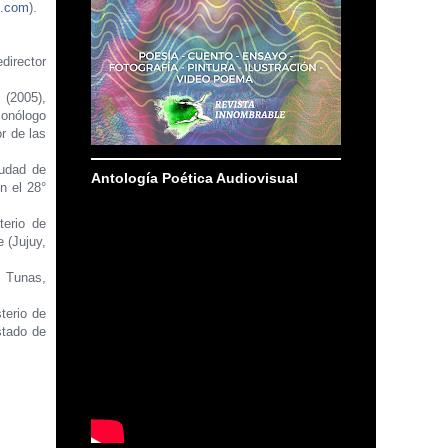
s.com
).
edirector
2005),
onólogo
r de las
iudad de
Antología Poética Audiovisual
n el 28°
terio de
 (Jujuy,
s Tunas,
terio de
stado de