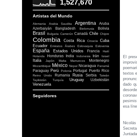
1,527,670
Artistas del Mundo
Argentina
Aruba
Alemania
Arabia Saudita
Azerbaiyán
Bangladesh
Bolivia
Bielorrusia
Brasil
Chile
Canadá
Bulgaria
Camerún
Chipre
Colombia
Costa Rica
Cuba
Croacia
Ecuador
Emiratos Árabes
Eslovaquia
Eslovenia
España
Estados Unidos
Francia
Haití
Honduras
India
Irán
Holanda
Indonesia
Israel
El pres
Italia
Montenegro
Japón
Malta
Marruecos
improvi
México
Nicaragua
Mozambique
Nepal
Panamá
poemari
Perú
Paraguay
Portugal
Puerto Rico
Polonia
textos 
Rusia
Rumania
Serbia
Reino Unido
Taiwán
pronunc
Uruguay
Uzbekistán
Tayikistán
Turquía
Venezuela
dado qu
desorde
coronav
Seguidores
pesimis
esa lín
Nicolás 
Secreta
Juntada