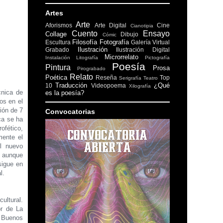
Artes
Arte
Aforismos
Arte Digital
Cine
Cianotipia
Cuento
Ensayo
Collage
Dibujo
Cómic
Filosofía
Fotografía
Escultura
Galería Virtual
Ilustración
Grabado
Ilustración Digital
Microrrelato
Instalación
Litografía
Pictografía
Poesía
Pintura
Prosa
Pirograbado
Relato
Poética
Reseña
Top
Serigrafía
Teatro
Traducción
¿Qué
10
Videopoema
Xilografía
cnica de
es la poesía?
os en el
ión de 7
Convocatorias
ca se ha
ofético,
mente el
el nuevo
, aunque
sigue en
l.
cultural.
or de La
e Buenos