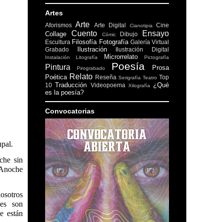
Artes
Arte
Aforismos
Arte Digital
Cine
Cianotipia
Cuento
Ensayo
Collage
Dibujo
Cómic
Filosofía
Fotografía
Escultura
Galería Virtual
Ilustración
Grabado
Ilustración Digital
Microrrelato
Instalación
Litografía
Pictografía
Poesía
Pintura
Prosa
Pirograbado
Relato
Poética
Reseña
Top
Serigrafía
Teatro
Traducción
¿Qué
10
Videopoema
Xilografía
es la poesía?
Convocatorias
upal.
che sin
. Anoche
nosotros
des son
e están