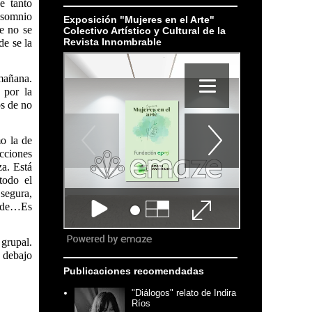
e tanto
nsomnio
Exposición "Mujeres en el Arte"
e no se
Colectivo Artístico y Cultural de la
Revista Innombrable
de se la
mañana.
 por la
os de no
mo la de
ucciones
za. Está
todo el
 segura,
onde…Es
 grupal.
r debajo
Publicaciones recomendadas
"Diálogos" relato de Indira
Ríos