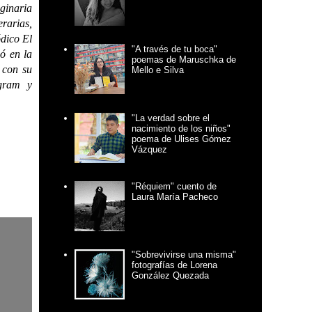
ginaria
rarias,
ódico El
"A través de tu boca"
ó en la
poemas de Maruschka de
 con su
Mello e Silva
agram y
"La verdad sobre el
nacimiento de los niños"
poema de Ulises Gómez
Vázquez
"Réquiem" cuento de
Laura María Pacheco
"Sobrevivirse una misma"
fotografías de Lorena
González Quezada