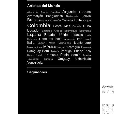
Artistas del Mundo
Argentina
Aruba
Alemania
Arabia Saudita
Azerbaiyán
Bangladesh
Bolivia
Bielorrusia
Brasil
Chile
Canadá
Bulgaria
Camerún
Chipre
Colombia
Costa Rica
Cuba
Croacia
Ecuador
Emiratos Árabes
Eslovaquia
Eslovenia
España
Estados Unidos
Francia
Haití
Honduras
India
Irán
Holanda
Indonesia
Israel
Italia
Montenegro
Japón
Malta
Marruecos
México
Nicaragua
Mozambique
Nepal
Panamá
Perú
Paraguay
Portugal
Puerto Rico
Polonia
Rusia
Rumania
Serbia
Reino Unido
Taiwán
Uruguay
Uzbekistán
Tayikistán
Turquía
Venezuela
Seguidores
dormir 
no durm
tres, 
import