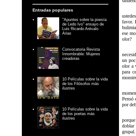
sintien
Entradas populares
ustedes
"Apuntes sobre la poesía
favor.
de Ledo Ivo" ensayo de
bulimia
Luis Ricardo Arévalo
ese mo
Arias
olor?
Convocatoria Revista
Innombrable: Mujeres
necesid
creadoras
un poc
olor a
para c
monstru
10 Películas sobre la vida
de los Filósofos más
ilustres
momento
Pensó e
por deb
10 Películas sobre la vida
de los poetas más
ilustres
porque
doblar 
grupal