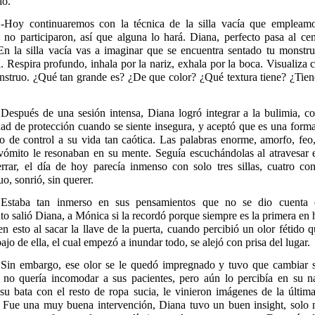
do.
-Hoy continuaremos con la técnica de la silla vacía que empleamo
 no participaron, así que alguna lo hará. Diana, perfecto pasa al ce
 En la silla vacía vas a imaginar que se encuentra sentado tu monstru
. Respira profundo, inhala por la nariz, exhala por la boca. Visualiza
nstruo. ¿Qué tan grande es? ¿De que color? ¿Qué textura tiene? ¿Tien
Después de una sesión intensa, Diana logró integrar a la bulimia, c
ad de protección cuando se siente insegura, y aceptó que es una form
o de control a su vida tan caótica. Las palabras enorme, amorfo, feo,
 vómito le resonaban en su mente. Seguía escuchándolas al atravesar e
errar, el día de hoy parecía inmenso con solo tres sillas, cuatro con
o, sonrió, sin querer.
Estaba tan inmerso en sus pensamientos que no se dio cuenta
 salió Diana, a Mónica si la recordó porque siempre es la primera en 
n esto al sacar la llave de la puerta, cuando percibió un olor fétido q
ajo de ella, el cual empezó a inundar todo, se alejó con prisa del lugar.
Sin embargo, ese olor se le quedó impregnado y tuvo que cambiar s
 no quería incomodar a sus pacientes, pero aún lo percibía en su na
su bata con el resto de ropa sucia, le vinieron imágenes de la últim
. Fue una muy buena intervención, Diana tuvo un buen insight, solo n