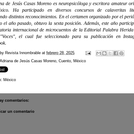
na de Jesús Casas Moreno es
neuropsicóloga
y escritora amateur ori
ico. Ha participado en diversos concursos de calaveritas lite
ndo distintos reconocimientos. En el certamen organizado por el peri
o el año pasado, obtuvo la sexta posición. Además, este año particip
atoria internacional de microcuentos de la Editorial Palabra Herida
 "Voces", el cual fue seleccionado para su publicación en Inst
ok.
 by
Revista Innombrable
at
febrero 28, 2025
Adriana de Jesús Casas Moreno
,
Cuento
,
México
n:
México
ay comentarios:
icar un comentario