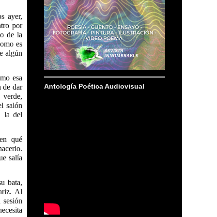
s ayer,
ntro por
o de la
 como es
e algún
omo esa
Antología Poética Audiovisual
a de dar
 verde,
l salón
 la del
 en qué
hacerlo.
ue salía
u bata,
riz. Al
a sesión
ecesita