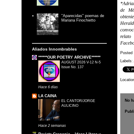
*Adria
de Méx
"Aparecidas" poemas de
obtenie
Mariana Finochietto
Herald
convoc
relato
Facebo
Aliados Innombrables
Posted
******OUR POETRY ARCHIVE******
Labels:
AUGUST 2026 V-12 N-5
Issue No. 137
Locatio
Hace 6 días
LA CAINA
No h
EL CANTOR/JORGE
AULICINO
Publ
Hace 2 semanas