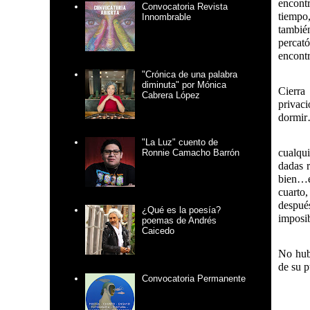
encont
Convocatoria Revista
tiempo
Innombrable
tambié
percató
encontr
"Crónica de una palabra
diminuta" por Mónica
Cierra
Cabrera López
privaci
dormir…
"La Luz" cuento de
cualqui
Ronnie Camacho Barrón
dadas r
bien…e
cuarto,
despué
¿Qué es la poesía?
imposi
poemas de Andrés
Caicedo
No hubo
de su 
Convocatoria Permanente