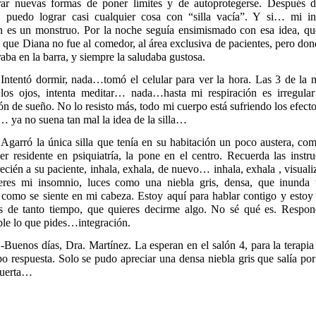
rar nuevas formas de poner límites y de autoprotegerse. Después d
, puedo lograr casi cualquier cosa con “silla vacía”. Y si… mi i
n es un monstruo. Por la noche seguía ensimismado con esa idea, qu
 que Diana no fue al comedor, al área exclusiva de pacientes, pero don
aba en la barra, y siempre la saludaba gustosa.
Intentó dormir, nada…tomó el celular para ver la hora. Las 3 de la 
 los ojos, intenta meditar… nada…hasta mi respiración es irregular
ón de sueño. No lo resisto más, todo mi cuerpo está sufriendo los efect
 ya no suena tan mal la idea de la silla…
Agarró la única silla que tenía en su habitación un poco austera, co
er residente en psiquiatría, la pone en el centro. Recuerda las instr
ecién a su paciente, inhala, exhala, de nuevo… inhala, exhala , visuali
res mi insomnio, luces como una niebla gris, densa, que inunda 
 como se siente en mi cabeza. Estoy aquí para hablar contigo y estoy
s de tanto tiempo, que quieres decirme algo. No sé qué es. Resp
ble lo que pides…integración.
-Buenos días, Dra. Martínez. La esperan en el salón 4, para la terapia
 respuesta. Solo se pudo apreciar una densa niebla gris que salía po
puerta…