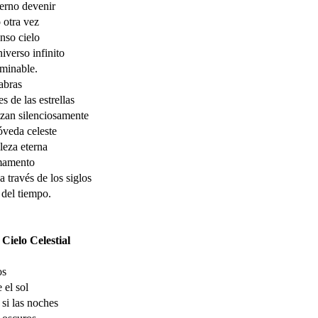
terno devenir
 otra vez
nso cielo
niverso infinito
rminable.
abras
es de las estrellas
izan silenciosamente
óveda celeste
lleza eterna
rmamento
 a través de los siglos
 del tiempo.
 Cielo Celestial
os
 el sol
 si las noches