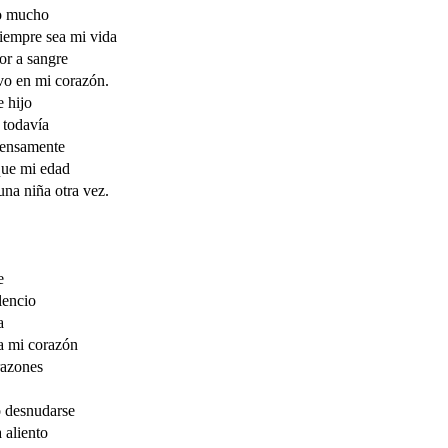
o mucho
iempre sea mi vida
or a sangre
vo en mi corazón.
 hijo
todavía
tensamente
que mi edad
 una niña otra vez.
e
ilencio
a
a mi corazón
razones
o desnudarse
 aliento