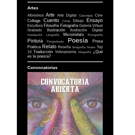
Artes
Arte
Aforismos
Arte Digital
Cine
Cianotipia
Cuento
Ensayo
Collage
Dibujo
Cómic
Filosofía
Fotografía
Escultura
Galería Virtual
Ilustración
Grabado
Ilustración Digital
Microrrelato
Instalación
Litografía
Pictografía
Poesía
Pintura
Prosa
Pirograbado
Relato
Poética
Reseña
Top
Serigrafía
Teatro
Traducción
¿Qué
10
Videopoema
Xilografía
es la poesía?
Convocatorias