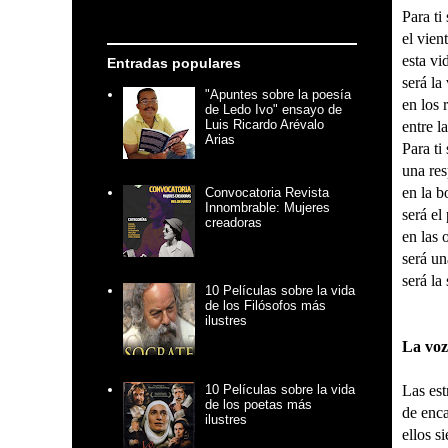
Para ti 
el vien
esta vi
Entradas populares
será la
"Apuntes sobre la poesía
en los 
de Ledo Ivo" ensayo de
Luis Ricardo Arévalo
entre l
Arias
Para ti 
una res
en la b
Convocatoria Revista
Innombrable: Mujeres
será el
creadoras
en las o
será un
será la 
10 Películas sobre la vida
de los Filósofos más
ilustres
La voz
10 Películas sobre la vida
Las est
de los poetas más
de enca
ilustres
ellos s