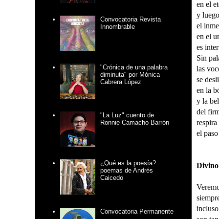
en el e
y luego
Convocatoria Revista
el inme
Innombrable
en el u
es inte
Sin pal
"Crónica de una palabra
las voc
diminuta" por Mónica
se desl
Cabrera López
en la b
y la be
del fi
"La Luz" cuento de
respira
Ronnie Camacho Barrón
el paso
¿Qué es la poesía?
Divino
poemas de Andrés
Caicedo
Verem
siempre
incluso
Convocatoria Permanente