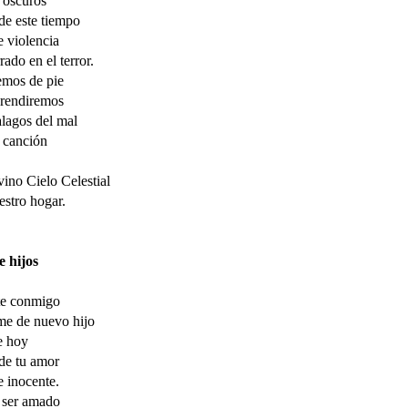
 oscuros
de este tiempo
e violencia
rado en el terror.
emos de pie
 rendiremos
alagos del mal
 canción
vino Cielo Celestial
estro hogar.
e hijos
e conmigo
me de nuevo hijo
e hoy
de tu amor
e inocente.
 ser amado