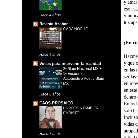
y amar 
eso esta
Hace 4 años
y nunc
luz ap
Revista Azahar
CADA NOCHE
¡En cu
Hace 4 años
Hazme 
y que c
Voces para intervenir la realidad
2• Slam Nacional MX +
en las 
1• Encuentro
ser las
Autogestivo Poetry Slam
en mov
MX
en este
Hace 6 años
dentro
CAOS PROSAICO
En toda
LA POESÍA TAMBIÉN
solo ha
EMBISTE
Incluso
vidas 
atrapad
Hace 7 años
difícil 