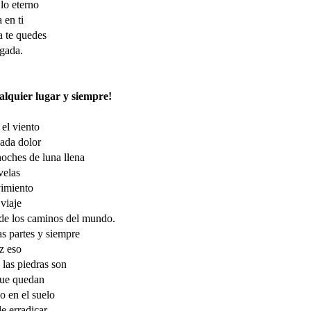
lo eterno
 en ti
a te quedes
agada.
alquier lugar y siempre!
el viento
ada dolor
noches de luna llena
 velas
imiento
 viaje
 de los caminos del mundo.
s partes y siempre
z eso
 las piedras son
que quedan
o en el suelo
de erradicar.