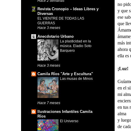
Hace 2 semanas
no pid
Revista Cronopio – Ideas Libres y
y que s
Diversas
ese sab
EL VIENTRE DE TODAS LAS
que lle
GUERRAS
Hace 3 meses
Ámame
ámame 
Anecdotario Urbano
La plasticidad en la
más in
música. Eladio Soto
ahora 
Barquero
ella es
Hace 3 meses
¡Luz!
Camila Ríos "Arte y Escultura"
Las musas de Minos
Guíam
en el s
mi alm
encierr
Hace 7 meses
en tus 
Ilustraciones Infantiles Camila
alma
Ríos
y lueg
El Universo
de cada