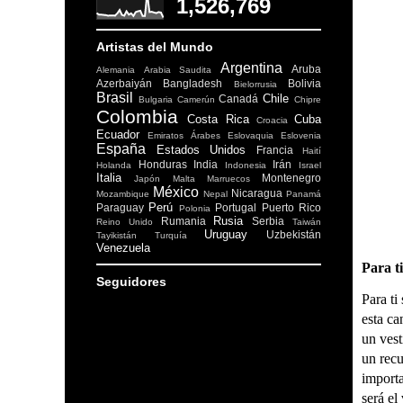
1,526,769
Artistas del Mundo
Argentina
Aruba
Alemania
Arabia Saudita
Azerbaiyán
Bangladesh
Bolivia
Bielorrusia
Brasil
Chile
Canadá
Bulgaria
Camerún
Chipre
Colombia
Costa Rica
Cuba
Croacia
Ecuador
Emiratos Árabes
Eslovaquia
Eslovenia
España
Estados Unidos
Francia
Haití
Honduras
India
Irán
Holanda
Indonesia
Israel
Italia
Montenegro
Japón
Malta
Marruecos
México
Nicaragua
Mozambique
Nepal
Panamá
Perú
Paraguay
Portugal
Puerto Rico
Polonia
Rusia
Rumania
Serbia
Reino Unido
Taiwán
Uruguay
Uzbekistán
Tayikistán
Turquía
Venezuela
Para ti
Seguidores
Para ti 
esta ca
un vest
un recu
importa
será el 