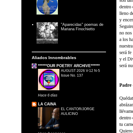
son tan
dentro 
lleno d
y encer
"Aparecidas" poemas de
Seguir
Mariana Finochietto
no nos
a los h
nuestra
será fe
Aliados Innombrables
y el Di
será nu
******OUR POETRY ARCHIVE******
AUGUST 2026 V-12 N-5
Issue No. 137
Padre 
Hace 6 días
Quédat
LA CAINA
abráza
EL CANTOR/JORGE
llévam
AULICINO
dentro 
tu carn
Quiero