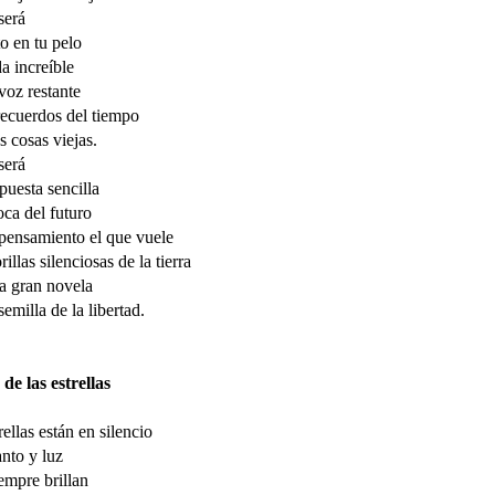
será
to en tu pelo
da increíble
 voz restante
recuerdos del tiempo
as cosas viejas.
será
puesta sencilla
oca del futuro
 pensamiento el que vuele
rillas silenciosas de la tierra
a gran novela
semilla de la libertad.
 de las estrellas
rellas están en silencio
nto y luz
iempre brillan