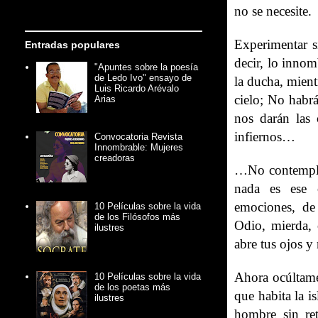
no se necesite.
Experimentar s
Entradas populares
decir, lo innom
"Apuntes sobre la poesía
de Ledo Ivo" ensayo de
la ducha, mient
Luis Ricardo Arévalo
cielo; No habrá
Arias
nos darán las 
infiernos…
Convocatoria Revista
Innombrable: Mujeres
creadoras
…No contemplé 
nada es ese c
emociones, de
10 Películas sobre la vida
de los Filósofos más
Odio, mierda, 
ilustres
abre tus ojos y
Ahora ocúltame
10 Películas sobre la vida
de los poetas más
que habita la i
ilustres
hombre sin re