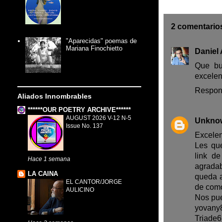
2 comentario
"Aparecidas" poemas de
Mariana Finochietto
Daniel
Que bu
excelen
Respon
Aliados Innombrables
******OUR POETRY ARCHIVE******
AUGUST 2026 V-12 N-5
Unkno
Issue No. 137
Excelen
Les que
link d
Hace 1 semana
agradab
LA CAINA
queda a
EL CANTOR/JORGE
de como
AULICINO
Nos pue
yovany
Triade