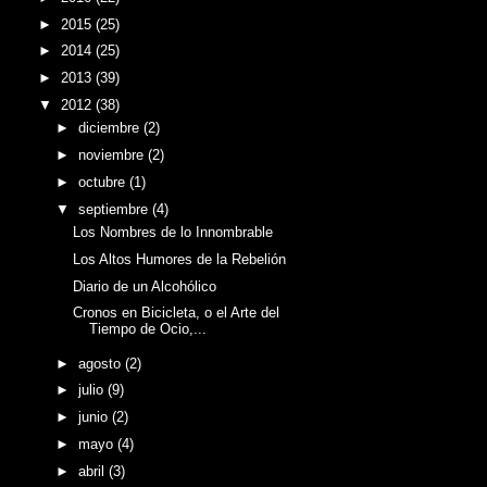
►
2015
(25)
►
2014
(25)
►
2013
(39)
▼
2012
(38)
►
diciembre
(2)
►
noviembre
(2)
►
octubre
(1)
▼
septiembre
(4)
Los Nombres de lo Innombrable
Los Altos Humores de la Rebelión
Diario de un Alcohólico
Cronos en Bicicleta, o el Arte del
Tiempo de Ocio,...
►
agosto
(2)
►
julio
(9)
►
junio
(2)
►
mayo
(4)
►
abril
(3)