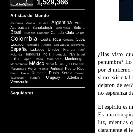
1,529,366
Artistas del Mundo
Argentina
Aruba
Alemania
Arabia Saudita
Azerbaiyán
Bangladesh
Bolivia
Bielorrusia
Brasil
Chile
Canadá
Bulgaria
Camerún
Chipre
Colombia
Costa Rica
Cuba
Croacia
Ecuador
Emiratos Árabes
Eslovaquia
Eslovenia
España
Estados Unidos
Francia
Haití
¿Has visto que
Honduras
India
Irán
Holanda
Indonesia
Israel
Italia
Montenegro
Japón
Malta
Marruecos
penumbra? Lo 
México
Nicaragua
Mozambique
Nepal
Panamá
Perú
Paraguay
Portugal
Puerto Rico
por el infierno
Polonia
Rusia
Rumania
Serbia
Reino Unido
Taiwán
si no existe ta
Uruguay
Uzbekistán
Tayikistán
Turquía
Venezuela
dejaron de ser?
no esperanza d
Seguidores
El espíritu es i
Es una conspira
luz, mientras 
claramente el 