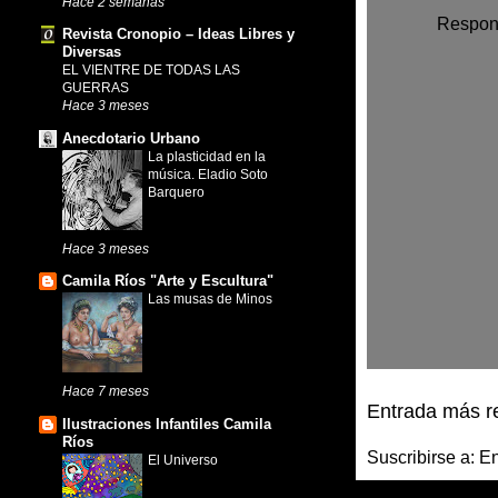
Hace 2 semanas
Respon
Revista Cronopio – Ideas Libres y
Diversas
EL VIENTRE DE TODAS LAS
GUERRAS
Hace 3 meses
Anecdotario Urbano
La plasticidad en la
música. Eladio Soto
Barquero
Hace 3 meses
Camila Ríos "Arte y Escultura"
Las musas de Minos
Hace 7 meses
Entrada más r
Ilustraciones Infantiles Camila
Ríos
Suscribirse a:
En
El Universo