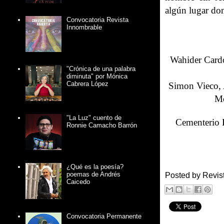
algún lugar do
Convocatoria Revista
Innombrable
Wahider Card
"Crónica de una palabra
diminuta" por Mónica
Cabrera López
Simon Vieco, 
Mo
"La Luz" cuento de
Cementerio E
Ronnie Camacho Barrón
¿Qué es la poesía?
poemas de Andrés
Posted by
Revis
Caicedo
Convocatoria Permanente