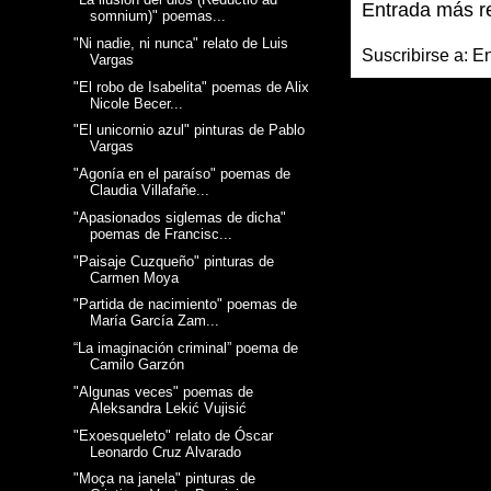
Entrada más r
somnium)" poemas...
"Ni nadie, ni nunca" relato de Luis
Suscribirse a:
En
Vargas
"El robo de Isabelita" poemas de Alix
Nicole Becer...
"El unicornio azul" pinturas de Pablo
Vargas
"Agonía en el paraíso" poemas de
Claudia Villafañe...
"Apasionados siglemas de dicha"
poemas de Francisc...
"Paisaje Cuzqueño" pinturas de
Carmen Moya
"Partida de nacimiento" poemas de
María García Zam...
“La imaginación criminal” poema de
Camilo Garzón
"Algunas veces" poemas de
Aleksandra Lekić Vujisić
"Exoesqueleto" relato de Óscar
Leonardo Cruz Alvarado
"Moça na janela" pinturas de