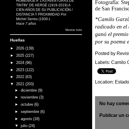
HOMENAJE A “LAS AVENTURAS DE
Fotografía: Step
TINTIN” DE HERGÉ (1919-2019) A
de San Francisc
CIEN AÑOS DE SU PUBLICACIÓN /
DISTANCIA Y PROXIMIDAD Por:
*Camilo Garzó
Michel Serres (1930-)
Hace 7 años
radicado en el
Mostrar todo
ganó el premio
Huellas
por su poema e
►
2026
(139)
Posted by
Revis
►
2025
(227)
Labels:
Camilo 
►
2024
(96)
►
2023
(122)
►
2022
(63)
Location:
Estado
▼
2021
(203)
►
diciembre
(9)
►
noviembre
(3)
No hay comen
►
octubre
(6)
►
septiembre
(6)
Publicar un 
►
agosto
(18)
▼
julio
(24)