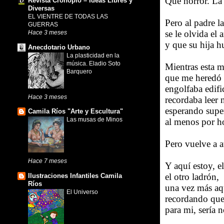
Qué horror. La
Revista Cronopio – Ideas Libres y
Diversas
EL VIENTRE DE TODAS LAS
Pero al padre l
GUERRAS
se le olvida el
Hace 3 meses
y que su hija h
Anecdotario Urbano
La plasticidad en la
música. Eladio Soto
Mientras esta 
Barquero
que me heredó 
engolfaba edific
Hace 3 meses
recordaba leer 
esperando super
Camila Ríos "Arte y Escultura"
Las musas de Minos
al menos por h
Pero vuelve a 
Hace 7 meses
Y aquí estoy, e
el otro ladrón,
Ilustraciones Infantiles Camila
Ríos
una vez más aq
El Universo
recordando que
para mi, sería n