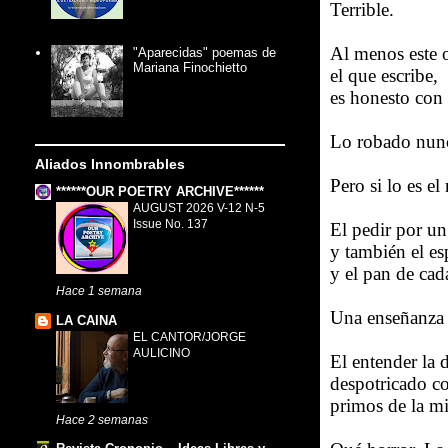
Terrible.
Al menos este o
"Aparecidas" poemas de
Mariana Finochietto
el que escribe,
es honesto con 
Lo robado nunc
Aliados Innombrables
Pero si lo es e
******OUR POETRY ARCHIVE******
AUGUST 2026 V-12 N-5
Issue No. 137
El pedir por un
y también el es
y el pan de cad
Hace 1 semana
Una enseñanza 
LA CAINA
EL CANTOR/JORGE
AULICINO
El entender la 
despotricado co
primos de la mi
Hace 2 semanas