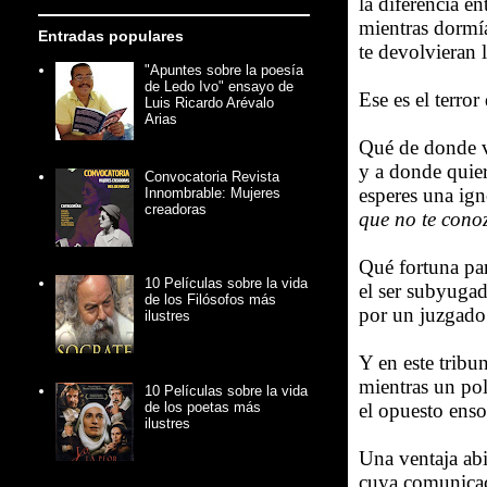
la diferencia en
mientras dormí
Entradas populares
te devolvieran 
"Apuntes sobre la poesía
de Ledo Ivo" ensayo de
Ese es el terror
Luis Ricardo Arévalo
Arias
Qué de donde 
y a donde quie
Convocatoria Revista
esperes una ign
Innombrable: Mujeres
creadoras
que no te cono
Qué fortuna par
10 Películas sobre la vida
el ser subyuga
de los Filósofos más
por un juzgad
ilustres
Y en este tribu
mientras un pol
10 Películas sobre la vida
de los poetas más
el opuesto enso
ilustres
Una ventaja ab
cuya comunicac