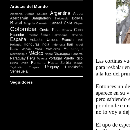
Artistas del Mundo
Argentina
Aruba
Alemania
Arabia Saudita
Azerbaiyán
Bangladesh
Bolivia
Bielorrusia
Brasil
Chile
Canadá
Bulgaria
Camerún
Chipre
Colombia
Costa Rica
Cuba
Croacia
Ecuador
Emiratos Árabes
Eslovaquia
Eslovenia
España
Estados Unidos
Francia
Haití
Honduras
India
Irán
Holanda
Indonesia
Israel
Italia
Montenegro
Japón
Malta
Marruecos
México
Nicaragua
Mozambique
Nepal
Panamá
Perú
Paraguay
Portugal
Puerto Rico
Polonia
Las cortinas vue
Rusia
Rumania
Serbia
Reino Unido
Taiwán
para resbalar e
Uruguay
Uzbekistán
Tayikistán
Turquía
Venezuela
a la luz del pr
Seguidores
Entonces un d
aparece en su va
pero sabiendo e
por donde entr
no lo voy a deja
El tipo de espe