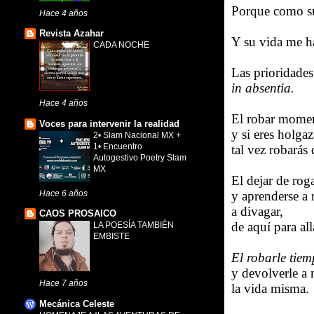
Porque como su 
Hace 4 años
Revista Azahar
Y su vida me h
CADA NOCHE
Las prioridades
in absentia.
Hace 4 años
El robar mome
Voces para intervenir la realidad
y si eres holgaz
2• Slam Nacional MX +
1• Encuentro
tal vez robarás 
Autogestivo Poetry Slam
MX
El dejar de roga
Hace 6 años
y aprenderse a
a divagar,
CAOS PROSAICO
de aquí para all
LA POESÍA TAMBIÉN
EMBISTE
El robarle tiem
y devolverle a
Hace 7 años
la vida misma.
Mecánica Celeste