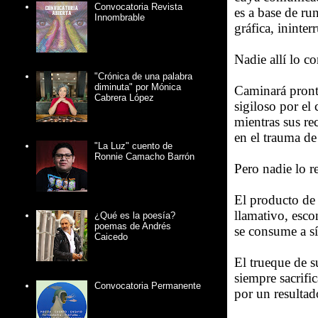
Convocatoria Revista
es a base de ru
Innombrable
gráfica, ininte
Nadie allí lo co
"Crónica de una palabra
diminuta" por Mónica
Caminará pronto,
Cabrera López
sigiloso por el 
mientras sus re
en el trauma de
"La Luz" cuento de
Ronnie Camacho Barrón
Pero nadie lo r
El producto de 
llamativo, esco
¿Qué es la poesía?
poemas de Andrés
se consume a s
Caicedo
El trueque de s
siempre sacrific
Convocatoria Permanente
por un resultad