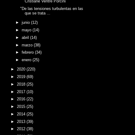
Cristiane Ventre Porcini
"De las tensiones turbulentas en las
que se trata ...
►
junio
(12)
►
mayo
(14)
►
abril
(14)
►
marzo
(38)
►
febrero
(34)
►
enero
(25)
►
2020
(220)
►
2019
(69)
►
2018
(25)
►
2017
(10)
►
2016
(22)
►
2015
(25)
►
2014
(25)
►
2013
(39)
►
2012
(38)