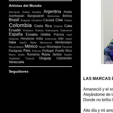
Artistas del Mundo
Argentina
Aruba
Alemania
Arabia Saudita
Azerbaiyán
Bangladesh
Bolivia
Bielorrusia
Brasil
Chile
Canadá
Bulgaria
Camerún
Chipre
Colombia
Costa Rica
Cuba
Croacia
Ecuador
Emiratos Árabes
Eslovaquia
Eslovenia
España
Estados Unidos
Francia
Haití
Honduras
India
Irán
Holanda
Indonesia
Israel
Italia
Montenegro
Japón
Malta
Marruecos
México
Nicaragua
Mozambique
Nepal
Panamá
Perú
Paraguay
Portugal
Puerto Rico
Polonia
Rusia
Rumania
Serbia
Reino Unido
Taiwán
Uruguay
Uzbekistán
Tayikistán
Turquía
Venezuela
Seguidores
LAS MARCAS 
Amaneció y el so
Alejándome de la
Donde no brilla 
Alto día y mi amo