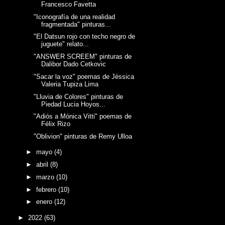
Francesco Favetta
"Iconografía de una realidad
fragmentada" pinturas...
"El Datsun rojo con techo negro de
juguete" relato...
"ANSWER SCREEM" pinturas de
Dalibor Dado Cetkovic
"Sacar la voz" poemas de Jéssica
Valeria Tupiza Lima
"Lluvia de Colores" pinturas de
Piedad Lucia Hoyos...
"Adiós a Mónica Vitti" poemas de
Félix Rizo
"Oblivion" pinturas de Remy Ulloa
►
mayo
(4)
►
abril
(8)
►
marzo
(10)
►
febrero
(10)
►
enero
(12)
►
2022
(63)