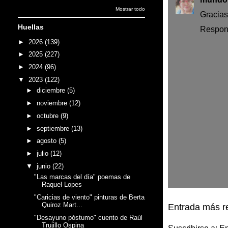
Mostrar todo
Gracias
Huellas
Respon
►
2026
(139)
►
2025
(227)
►
2024
(96)
▼
2023
(122)
►
diciembre
(5)
►
noviembre
(12)
►
octubre
(9)
►
septiembre
(13)
►
agosto
(5)
►
julio
(12)
▼
junio
(22)
"Las marcas del día" poemas de
Raquel Lopes
"Caricias de viento" pinturas de Berta
Quiroz Mart...
Entrada más r
"Desayuno póstumo" cuento de Raúl
Trujillo Ospina