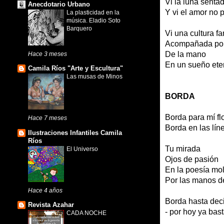
Vi la luna senta
Anecdotario Urbano
Y vi el amor no p
La plasticidad en la
música. Eladio Soto
Barquero
Vi una cultura fa
Acompañada por e
De la mano
Hace 3 meses
En un sueño ete
Camila Ríos "Arte y Escultura"
Las musas de Minos
BORDA
Borda para mí fl
Hace 7 meses
Borda en las lín
Ilustraciones Infantiles Camila
Ríos
Tu mirada
El Universo
Ojos de pasión
En la poesía mo
Por las manos d
Hace 4 años
Borda hasta deci
Revista Azahar
- por hoy ya bas
CADA NOCHE