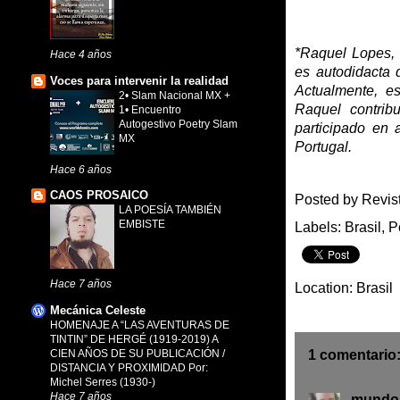
*Raquel Lopes, 
Hace 4 años
es autodidacta 
Voces para intervenir la realidad
Actualmente, e
2• Slam Nacional MX +
Raquel contribu
1• Encuentro
Autogestivo Poetry Slam
participado en 
MX
Portugal.
Hace 6 años
CAOS PROSAICO
Posted by
Revis
LA POESÍA TAMBIÉN
EMBISTE
Labels:
Brasil
,
P
Hace 7 años
Location:
Brasil
Mecánica Celeste
HOMENAJE A “LAS AVENTURAS DE
TINTIN” DE HERGÉ (1919-2019) A
CIEN AÑOS DE SU PUBLICACIÓN /
1 comentario
DISTANCIA Y PROXIMIDAD Por:
Michel Serres (1930-)
Hace 7 años
mundop