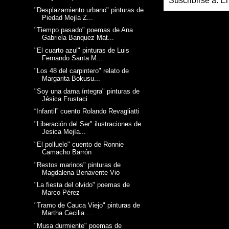
Suscribirse a:
En
"Desplazamiento urbano" pinturas de
Piedad Mejía Z...
"Tiempo pasado" poemas de Ana
Gabriela Banquez Mat...
"El cuarto azul" pinturas de Luis
Fernando Santa M...
"Los 48 del carpintero" relato de
Margarita Bokusu...
"Soy una dama íntegra" pinturas de
Jésica Frustaci
“Infantil” cuento Rolando Revagliatti
"Liberación del Ser" ilustraciones de
Jesica Mejía...
"El polluelo" cuento de Ronnie
Camacho Barrón
"Restos marinos" pinturas de
Magdalena Benavente Vio
"La fiesta del olvido" poemas de
Marco Pérez
"Tramo de Cauca Viejo" pinturas de
Martha Cecilia ...
"Musa durmiente" poemas de