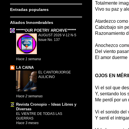
Totalmente imagi
Vivo su paz y ale
Entradas populares
Atardezco como 
Aliados Innombrables
Cabizbajo sin pe
******OUR POETRY ARCHIVE******
Razonamiento di
AUGUST 2026 V-12 N-5
Issue No. 137
Anochezco como 
Del viento pasan
El amor duerme 
Hace 1 semana
LA CAINA
EL CANTOR/JORGE
OJOS EN MÉR
AULICINO
Vi el sol que de
Y, sentando los 
Hace 2 semanas
Me perdí por un
Revista Cronopio – Ideas Libres y
Diversas
Vi el sonido del
EL VIENTRE DE TODAS LAS
Y sentí el intrig
GUERRAS
Hace 3 meses